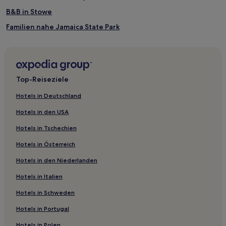
B&B in Stowe
Familien nahe Jamaica State Park
Golf in Manchester
Hotels mit Küchenzeile in East Burke
Ski nahe Mad River Valley
Top-Reiseziele
Günstige nahe Mad River Valley
Hotels in Deutschland
Business in Vermont
Hotels in den USA
Hotels mit inbegriffenem Frühstück in Vermont
Hotels in Tschechien
Hotels mit Parkplatz in Vermont
Hotels in Österreich
Luxus in Killington
Hotels in den Niederlanden
Ski in Killington
Hotels in Italien
Günstige in Stowe
Familien in Stowe
Hotels in Schweden
Ski in Stowe
Hotels in Portugal
Hotels mit Küchenzeile in Stowe
Hotels in Polen