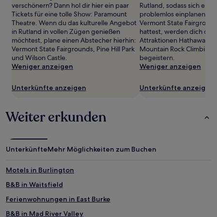
können
verschönern? Dann hol dir hier ein paar
Rutland, sodass sich ein
zusätzliche
Tickets für eine tolle Show: Paramount
problemlos einplanen läs
Bedingungen
Theatre. Wenn du das kulturelle Angebot
Vermont State Fairgroun
gelten.
in Rutland in vollen Zügen genießen
hattest, werden dich di
möchtest, plane einen Abstecher hierhin:
Attraktionen Hathaway F
Vermont State Fairgrounds, Pine Hill Park
Mountain Rock Climbing 
und Wilson Castle.
begeistern.
Weniger anzeigen
Weniger anzeigen
Unterkünfte anzeigen
Unterkünfte anzeigen
Weiter erkunden
Unterkünfte
Mehr Möglichkeiten zum Buchen
Motels in Burlington
B&B in Waitsfield
Ferienwohnungen in East Burke
B&B in Mad River Valley