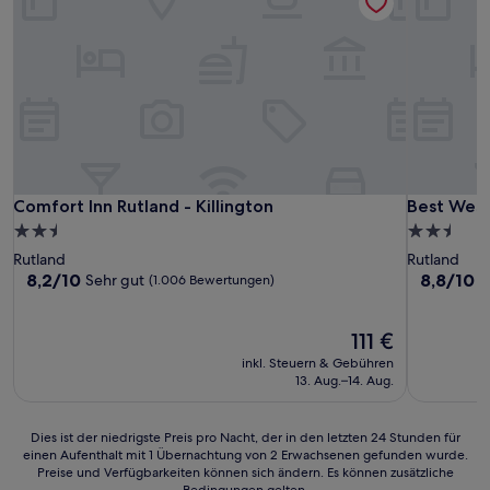
Comfort Inn Rutland - Killington
Best Weste
Comfort Inn Rutland - Killington
Best Weste
2.5-
2.5-
Sterne-
Sterne-
Rutland
Rutland
Unterkunft
Unterkunf
8.2
8.8
8,2/10
8,8/10
Sehr gut
H
(1.006 Bewertungen)
von
von
10,
10,
Sehr
Der
Hervorrag
111 €
gut,
Preis
(1.002
inkl. Steuern & Gebühren
(1.006
beträgt
Bewertun
13. Aug.–14. Aug.
Bewertungen)
111 €
Dies
Dies ist der niedrigste Preis pro Nacht, der in den letzten 24 Stunden für
einen Aufenthalt mit 1 Übernachtung von 2 Erwachsenen gefunden wurde.
ist
Preise und Verfügbarkeiten können sich ändern. Es können zusätzliche
der
Bedingungen gelten.