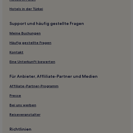
Golf in Stowe
Hotels in der Türkei
Hotels mit Wellnessbereich in Stowe
Support und häufig gestellte Fragen
Hotels mit Parkplatz in Stowe
Meine Buchungen
Hotels mit Pool in Burlington
Hotels mit inbegriffenem Frühstück in Burlington
Häufig gestellte Fragen
Günstige in Burlington
Kontakt
Familien in Burlington
Eine Unterkunft bewerten
Lgbtqia-Freundliche in Burlington
Für Anbieter, Affliliate-Partner und Medien
Business in Nord-Vermont
Affiliate-Partner-Programm
Hotels mit Pool in Green Mountains
Presse
Business in Green Mountains
Familien in Green Mountains
Bei uns werben
Hotels mit Pool in Central Vermont
Reiseveranstalter
3-Sterne-Hotels in Waitsfield
Richtlinien
Hotels nahe Morrisville-Stowe State