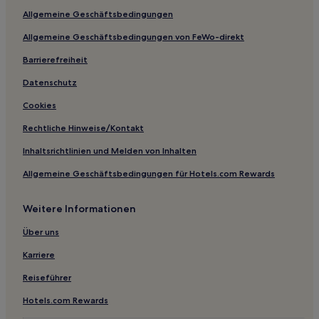
Allgemeine Geschäftsbedingungen
Hotels nahe University of Vermont
Allgemeine Geschäftsbedingungen von FeWo-direkt
Newfane Hotels
Barrierefreiheit
Newbury Hotels
Woodbury Hotels
Datenschutz
St. Albans Hotels
Cookies
Hotels nahe Sessellift Sunnyside
Rechtliche Hinweise/Kontakt
Berlin Corners Hotels
Inhaltsrichtlinien und Melden von Inhalten
Hotels nahe Fort Dummer State Park
Allgemeine Geschäftsbedingungen für Hotels.com Rewards
Hotels nahe Shadow Lake
Weitere Informationen
Hotels nahe Manchester Designer Outlets
Burlington Hotels
Über uns
New North End: Hotels
Karriere
Hotels nahe Von Trapp Brewing
Reiseführer
Stowe Hollow: Hotels
Hotels.com Rewards
Hotels nahe Brauerei The Alchemist