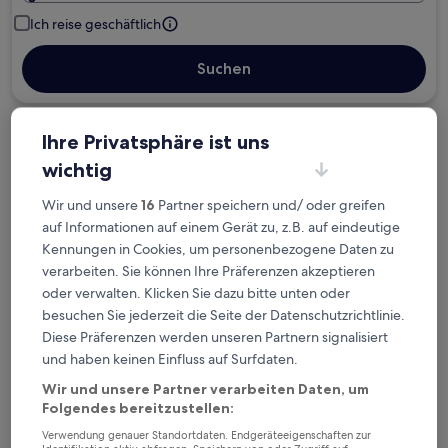
Ich reise geschäftlich
Suchen
Ihre Privatsphäre ist uns
Kostenlose Stornierung bei
Planänderungen
wichtig
Wir und unsere
16
Partner speichern und/ oder greifen
Verdiene Prämien für jede
auf Informationen auf einem Gerät zu, z.B. auf eindeutige
wahrgenommene Übernachtung
Kennungen in Cookies, um personenbezogene Daten zu
verarbeiten. Sie können Ihre Präferenzen akzeptieren
oder verwalten. Klicken Sie dazu bitte unten oder
Mehr sparen mit Preisen für Mitglieder
besuchen Sie jederzeit die Seite der Datenschutzrichtlinie.
Diese Präferenzen werden unseren Partnern signalisiert
und haben keinen Einfluss auf Surfdaten.
Überprüfe die Preise für diese Daten
Wir und unsere Partner verarbeiten Daten, um
Folgendes bereitzustellen:
Heute
Morgen
Verwendung genauer Standortdaten. Endgeräteeigenschaften zur
6. Aug. - 7. Aug.
7. Aug. - 8. Aug.