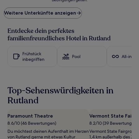
niedrigste
Preis
Weitere Unterkünfte anzeigen
pro
Nacht,
der
Entdecke dein perfektes
in
den
familienfreundliches Hotel in Rutland
letzten
24 Stunden
für
Frühstück
Pool
All-inclu
einen
inbegriffen
Aufenthalt
mit
1 Übernachtung
von
2 Erwachsenen
Top-Sehenswürdigkeiten in
gefunden
wurde.
Rutland
Preise
und
Verfügbarkeiten
Paramount Theatre
Vermont State Fairg
können
8.6/10 (46 Bewertungen)
8.2/10 (39 Bewertungen)
sich
ändern.
Du möchtest deinen Aufenthalt im Herzen
Vermont State Fairground
Es
von Rutland gerne mit etwas Kultur
1,4 km außerhalb des Ze