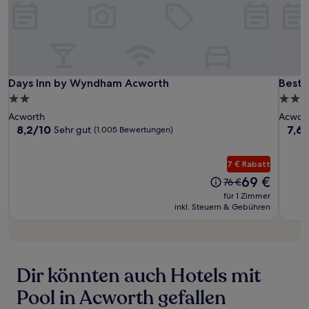
zusätzliche
Bedingungen
gelten.
Days
Days
Best
Days Inn by Wyndham Acworth
Best 
Days Inn by Wyndham Acworth
Best 
Inn
Inn
Weste
2.0-
2.5-
by
by
Acwor
Sterne-
Stern
Acworth
Acwor
Wyndham
Wynd
Inn
Unterkunft
Unter
8.2
7.6
8,2/10
7,6
Sehr gut
(1.005 Bewertungen)
Acworth
Acwor
von
von
10,
10,
7 € Rabatt
Sehr
Gut,
gut,
(1.00
Der
69 €
Der
76 €
(1.005
Bewe
Preis
Preis
für 1 Zimmer
Bewertungen)
beträgt
betrug
inkl. Steuern & Gebühren
69 €
76 €
Dir könnten auch Hotels mit
Pool in Acworth gefallen