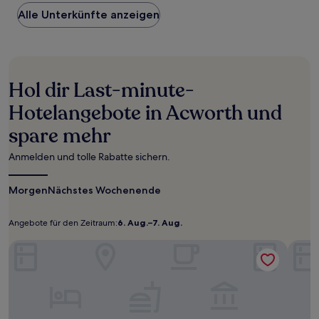
Preis
Alle Unterkünfte anzeigen
pro
Nacht,
der
in
den
letzten
Hol dir Last-minute-
24 Stunden
für
Hotelangebote in Acworth und
einen
spare mehr
Aufenthalt
mit
1 Übernachtung
Anmelden und tolle Rabatte sichern.
von
2 Erwachsenen
Morgen
Nächstes Wochenende
gefunden
wurde.
Preise
Angebote für den Zeitraum:
6. Aug.–7. Aug.
Angebote
6.
und
für
Aug.–
Days Inn by Wyndham Acworth
Verfügbarkeiten
Best 
den
7.
können
sich
Zeitraum:
Aug.
ändern.
Es
können