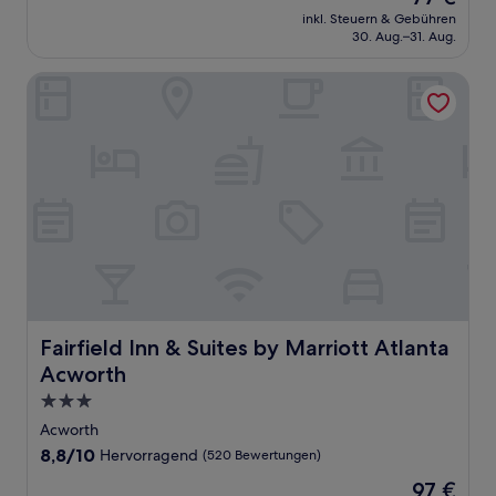
Preis
Sehr
inkl. Steuern & Gebühren
beträgt
30. Aug.–31. Aug.
gut,
77 €
(425
Bewertungen)
Fairfield Inn & Suites by Marriott Atlanta Acworth
Fairfield Inn & Suites by Marriott Atlanta Acworth
Fairfield Inn & Suites by Marriott Atlanta
Acworth
3.0-
Sterne-
Acworth
Unterkunft
8.8
8,8/10
Hervorragend
(520 Bewertungen)
von
Der
97 €
10,