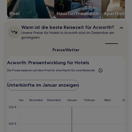
wurde.
Preise
Pool
Haustier­freundlich
Aparthotel
und
Verfügbarkeiten
können
Wann
Wann ist die beste Reisezeit für Acworth?
sich
ist
Unsere Preise für Hotels in Acworth sind im Dezember am
ändern.
die
günstigsten
Es
beste
können
Reisezeit
Preise
Wetter
für
zusätzliche
Acworth?
Bedingungen
gelten.
Acworth: Preisentwicklung für Hotels
Die Preise basieren auf dem Preis für eine Nacht für zwei Reisende.
Unterkünfte im Januar anzeigen
ember
Oktober
November
Dezember
Januar
Februar
März
April
120 €
100 €