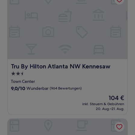
Tru By Hilton Atlanta NW Kennesaw
Tru By Hilton Atlanta NW Kennesaw
2.5-
Sterne-
Town Center
Unterkunft
9.0
9,0/10
Wunderbar
(964 Bewertungen)
von
Der
104 €
10,
Preis
Wunderbar,
inkl. Steuern & Gebühren
beträgt
20. Aug.–21. Aug.
(964
104 €
Bewertungen)
Hilton Garden Inn Atlanta NW/Kennesaw Town Center