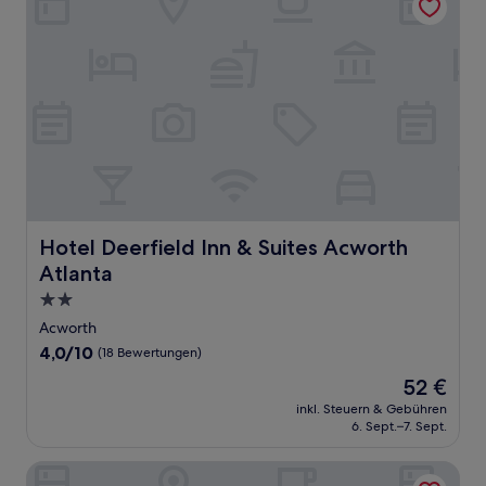
Hotel Deerfield Inn & Suites Acworth Atlanta
Hotel Deerfield Inn & Suites Acworth
Atlanta
2.0-
Sterne-
Acworth
Unterkunft
4.0
4,0/10
(18 Bewertungen)
von
Der
52 €
10,
Preis
(18
inkl. Steuern & Gebühren
beträgt
6. Sept.–7. Sept.
Bewertungen)
52 €
Sleep Inn and Suites at Kennesaw State University