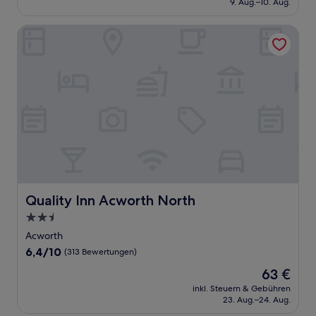
9. Aug.–10. Aug.
(685
69 €
Bewertungen)
Quality Inn Acworth North
Quality Inn Acworth North
Quality Inn Acworth North
2.5-
Sterne-
Acworth
Unterkunft
6.4
6,4/10
(313 Bewertungen)
von
Der
63 €
10,
Preis
(313
inkl. Steuern & Gebühren
beträgt
23. Aug.–24. Aug.
Bewertungen)
63 €