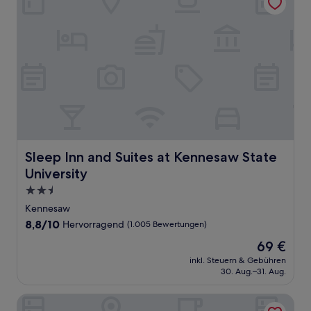
Sleep Inn and Suites at Kennesaw State University
Sleep Inn and Suites at Kennesaw State
University
2.5-
Sterne-
Kennesaw
Unterkunft
8.8
8,8/10
Hervorragend
(1.005 Bewertungen)
von
Der
69 €
10,
Preis
Hervorragend,
inkl. Steuern & Gebühren
beträgt
30. Aug.–31. Aug.
(1.005
69 €
Bewertungen)
Holiday Inn Express & Suites Atlanta N - Woodstock by IH