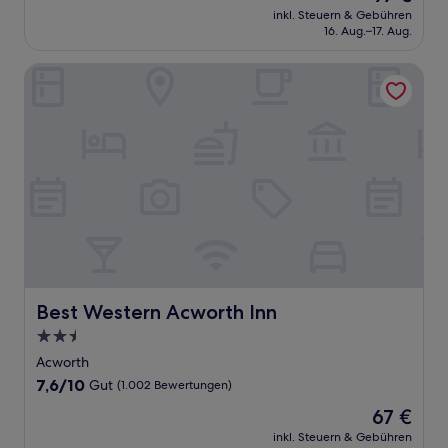
Preis
Hervorragend,
inkl. Steuern & Gebühren
beträgt
16. Aug.–17. Aug.
(520
97 €
Bewertungen)
Best Western Acworth Inn
Best Western Acworth Inn
Best Western Acworth Inn
2.5-
Sterne-
Acworth
Unterkunft
7.6
7,6/10
Gut
(1.002 Bewertungen)
von
Der
67 €
10,
Preis
Gut,
inkl. Steuern & Gebühren