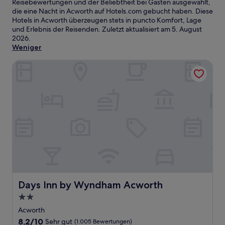
Reisebewertungen und der Beliebtheit bei Gästen ausgewählt,
die eine Nacht in Acworth auf Hotels.com gebucht haben. Diese
Hotels in Acworth überzeugen stets in puncto Komfort, Lage
und Erlebnis der Reisenden. Zuletzt aktualisiert am
5. August
2026
.
Weniger
Days Inn by Wyndham Acworth
Days Inn by Wyndham Acworth
Days Inn by Wyndham Acworth
2.0-
Sterne-
Acworth
Unterkunft
8.2
8,2/10
Sehr gut
(1.005 Bewertungen)