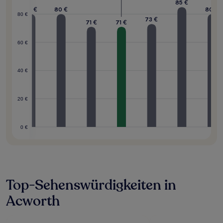
85 €
80 €
80 €
80 €
9 €
80 €
73 €
71 €
71 €
60 €
40 €
20 €
0 €
Top-Sehenswürdigkeiten in
Acworth