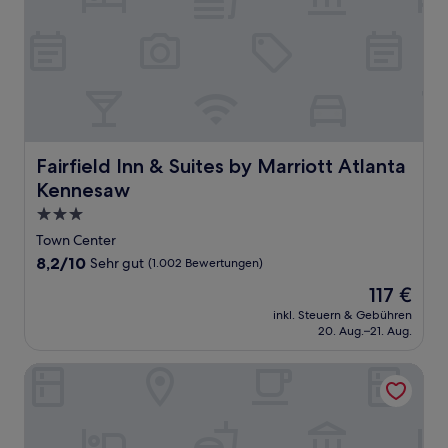
Fairfield Inn & Suites by Marriott Atlanta Kennesaw
Fairfield Inn & Suites by Marriott Atlanta
Kennesaw
3.0-
Sterne-
Town Center
Unterkunft
8.2
8,2/10
Sehr gut
(1.002 Bewertungen)
von
Der
117 €
10,
Preis
Sehr
inkl. Steuern & Gebühren
beträgt
20. Aug.–21. Aug.
gut,
117 €
(1.002
Bewertungen)
Comfort Suites At Kennesaw State University