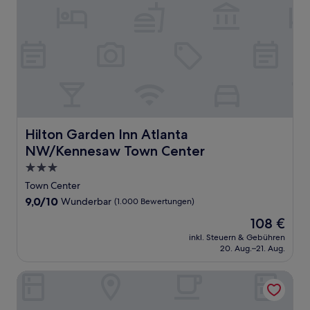
Hilton Garden Inn Atlanta NW/Kennesaw Town Center
Hilton Garden Inn Atlanta
NW/Kennesaw Town Center
3.0-
Sterne-
Town Center
Unterkunft
9.0
9,0/10
Wunderbar
(1.000 Bewertungen)
von
Der
108 €
10,
Preis
Wunderbar,
inkl. Steuern & Gebühren
beträgt
20. Aug.–21. Aug.
(1.000
108 €
Bewertungen)
Hampton Inn Atlanta Kennesaw