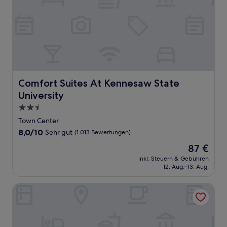
Comfort Suites At Kennesaw State University
Comfort Suites At Kennesaw State
University
2.5-
Sterne-
Town Center
Unterkunft
8.0
8,0/10
Sehr gut
(1.013 Bewertungen)
von
Der
87 €
10,
Preis
Sehr
inkl. Steuern & Gebühren
beträgt
12. Aug.–13. Aug.
gut,
87 €
(1.013
Bewertungen)
Microtel Inn & Suites by Wyndham Woodstock/Atlanta No