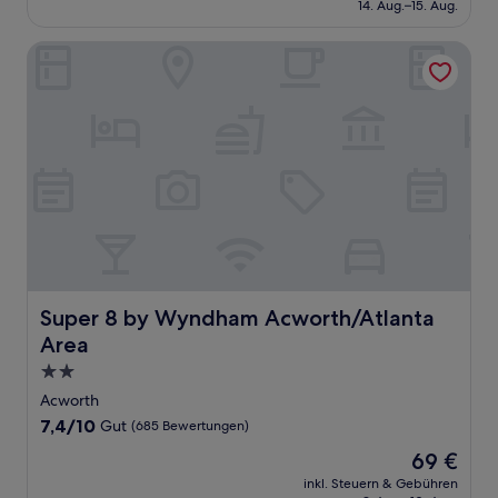
beträgt
14. Aug.–15. Aug.
(1.002
67 €
Bewertungen)
Super 8 by Wyndham Acworth/Atlanta Area
Super 8 by Wyndham Acworth/Atlanta Area
Super 8 by Wyndham Acworth/Atlanta
Area
2.0-
Sterne-
Acworth
Unterkunft
7.4
7,4/10
Gut
(685 Bewertungen)
von
Der
69 €
10,
Preis
Gut,
inkl. Steuern & Gebühren
beträgt