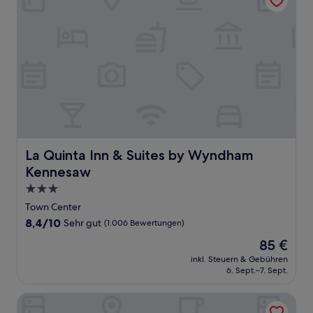
La Quinta Inn & Suites by Wyndham Kennesaw
La Quinta Inn & Suites by Wyndham
Kennesaw
3.0-
Sterne-
Town Center
Unterkunft
8.4
8,4/10
Sehr gut
(1.006 Bewertungen)
von
Der
85 €
10,
Preis
Sehr
inkl. Steuern & Gebühren
beträgt
6. Sept.–7. Sept.
gut,
85 €
(1.006
Bewertungen)
Tru By Hilton Atlanta NW Kennesaw