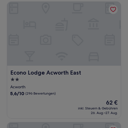
Econo Lodge Acworth East
Econo Lodge Acworth East
Econo Lodge Acworth East
2.0-
Sterne-
Acworth
Unterkunft
5.6
5,6/10
(296 Bewertungen)
von
Der
62 €
10,
Preis
(296
inkl. Steuern & Gebühren
beträgt
26. Aug.–27. Aug.
Bewertungen)
62 €
Hotel Deerfield Inn & Suites Acworth Atlanta