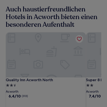
Auch haustierfreundlichen
Hotels in Acworth bieten einen
besonderen Aufenthalt
Quality Inn Acworth North
Super 8 by
Quality
Quality
Super
Quality Inn Acworth North
Super 8 by
Quality Inn Acworth North
Super 8 by
Inn
Inn
8
2.5-
2.0-
Acworth
Acworth
by
Sterne-
Sterne-
Acworth
Acworth
North
North
Wyndham
Unterkunft
Unterkunft
6.4
7.4
6,4/10
7,4/10
Gu
(313)
Acworth/Atl
von
von
10,
10,
Area