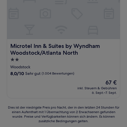
Microtel Inn & Suites by Wyndham Woodstock/Atlanta N
Microtel Inn & Suites by Wyndham
Woodstock/Atlanta North
2.0-
Sterne-
Woodstock
Unterkunft
8.0
8,0/10
Sehr gut
(1.004 Bewertungen)
von
Der
67 €
10,
Preis
Sehr
inkl. Steuern & Gebühren
beträgt
6. Sept.–7. Sept.
gut,
67 €
(1.004
Bewertungen)
Dies
Dies ist der niedrigste Preis pro Nacht, der in den letzten 24 Stunden für
einen Aufenthalt mit 1 Übernachtung von 2 Erwachsenen gefunden
ist
wurde. Preise und Verfügbarkeiten können sich ändern. Es können
der
zusätzliche Bedingungen gelten.
niedrigste