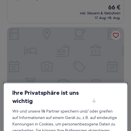
von
Der
66 €
10,
Preis
Sehr
inkl. Steuern & Gebühren
beträgt
17. Aug.–18. Aug.
gut,
66 €
(1.005
Bewertungen)
Hampton Inn Acworth
Ihre Privatsphäre ist uns
Hampton Inn Acworth
Hampton Inn Acworth
wichtig
2.5-
Wir und unsere
16
Partner speichern und/ oder greifen
Sterne-
Acworth
auf Informationen auf einem Gerät zu, z.B. auf eindeutige
Unterkunft
8.8
8,8/10
Hervorragend
(998 Bewertungen)
Kennungen in Cookies, um personenbezogene Daten zu
von
Der
97 €
verarbeiten. Sie können Ihre Präferenzen akzeptieren