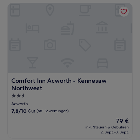
Comfort Inn Acworth - Kennesaw Northwest
Comfort Inn Acworth - Kennesaw Northwest
Comfort Inn Acworth - Kennesaw
Northwest
2.5-
Sterne-
Acworth
Unterkunft
7.8
7,8/10
Gut
(581 Bewertungen)
von
Der
79 €
10,
Preis
Gut,
inkl. Steuern & Gebühren
beträgt
2. Sept.–3. Sept.
(581
79 €
Bewertungen)