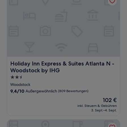
Holiday Inn Express & Suites Atlanta N - Woodstock by 
Holiday Inn Express & Suites Atlanta N -
Woodstock by IHG
2.5-
Sterne-
Woodstock
Unterkunft
9.4
9,4/10
Außergewöhnlich
(809 Bewertungen)
von
Der
102 €
10,
Preis
Außergewöhnlich,
inkl. Steuern & Gebühren
beträgt
3. Sept.–4. Sept.
(809
102 €
Bewertungen)
La Quinta Inn & Suites by Wyndham Kennesaw