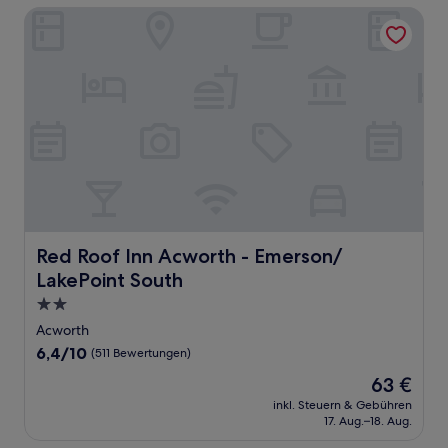
Red Roof Inn Acworth - Emerson/ LakePoint South
Red Roof Inn Acworth - Emerson/ LakePoint South
Red Roof Inn Acworth - Emerson/
LakePoint South
2.0-
Sterne-
Acworth
Unterkunft
6.4
6,4/10
(511 Bewertungen)
von
Der
63 €
10,
Preis
(511
inkl. Steuern & Gebühren
beträgt
17. Aug.–18. Aug.
Bewertungen)
63 €