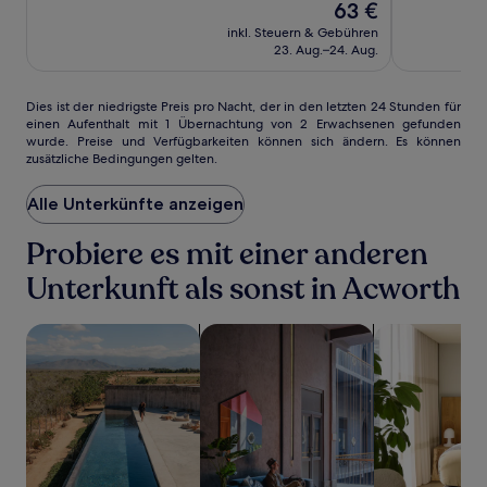
(313)
Der
Gut,
63 €
Preis
(685)
inkl. Steuern & Gebühren
beträgt
23. Aug.–24. Aug.
63 €
Dies
Dies ist der niedrigste Preis pro Nacht, der in den letzten 24 Stunden für
einen Aufenthalt mit 1 Übernachtung von 2 Erwachsenen gefunden
ist
wurde. Preise und Verfügbarkeiten können sich ändern. Es können
der
zusätzliche Bedingungen gelten.
niedrigste
Preis
Alle Unterkünfte anzeigen
pro
Nacht,
der
Probiere es mit einer anderen
in
Unterkunft als sonst in Acworth
den
letzten
24 Stunden
Suche nach Unterkünften mit Pool
Suche nach haustierfreundlichen Un
Suche nach Ap
für
einen
Aufenthalt
mit
1 Übernachtung
von
2 Erwachsenen
gefunden