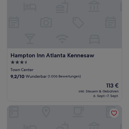
Hampton Inn Atlanta Kennesaw
Hampton Inn Atlanta Kennesaw
3.5-
Sterne-
Town Center
Unterkunft
9.2
9,2/10
Wunderbar
(1.006 Bewertungen)
von
Der
113 €
10,
Preis
Wunderbar,
inkl. Steuern & Gebühren
beträgt
6. Sept.–7. Sept.
(1.006
113 €
Bewertungen)
Fairfield Inn & Suites by Marriott Atlanta Kennesaw