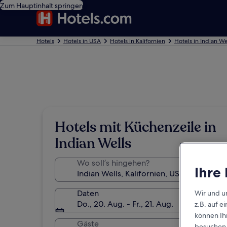
Zum Hauptinhalt springen
Hotels
Hotels in USA
Hotels in Kalifornien
Hotels in Indian We
Hotels mit Küchenzeile in
Indian Wells
Wo soll’s hingehen?
Ihre
Daten
Wir und u
Do., 20. Aug. - Fr., 21. Aug.
z.B. auf 
können Ihr
Gäste
besuchen S