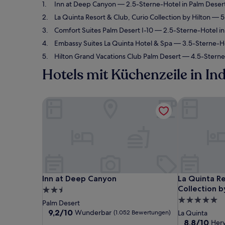
Inn at Deep Canyon
— 2.5-Sterne-Hotel in Palm Dese
La Quinta Resort & Club, Curio Collection by Hilton
— 5-
Comfort Suites Palm Desert I-10
— 2.5-Sterne-Hotel in
Embassy Suites La Quinta Hotel & Spa
— 3.5-Sterne-Ho
Hilton Grand Vacations Club Palm Desert
— 4.5-Sterne
Hotels mit Küchenzeile in Ind
Inn at Deep Canyon
La Quinta Res
Inn at Deep Canyon
La Quinta Res
Inn at Deep Canyon
La Quinta Re
Collection b
2.5-
5.0-
Sterne-
Palm Desert
Sterne-
Unterkunft
9.2
9,2/10
Wunderbar
(1.052 Bewertungen)
La Quinta
von
Unterkunft
8.8
8,8/10
Her