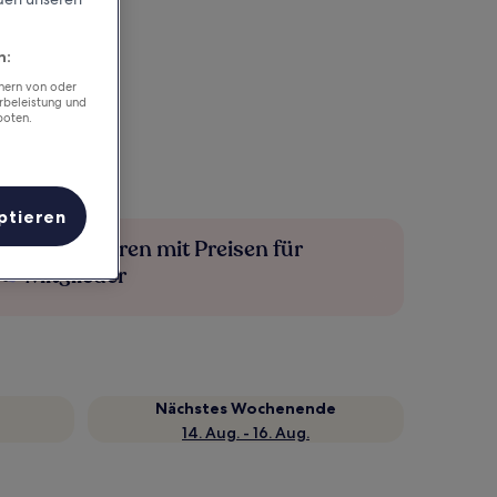
n:
chern von oder
rbeleistung und
boten.
ptieren
Mehr sparen mit Preisen für
Mitglieder
Nächstes Wochenende
14. Aug. - 16. Aug.