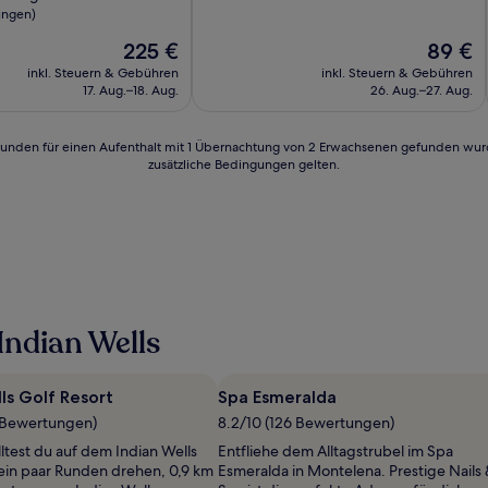
10,
ungen)
Hervorragend,
Der
Der
225 €
89 €
(1.005
d,
Preis
Preis
Bewertungen)
inkl. Steuern & Gebühren
inkl. Steuern & Gebühren
beträgt
beträgt
n)
17. Aug.–18. Aug.
26. Aug.–27. Aug.
225 €
89 €
24 Stunden für einen Aufenthalt mit 1 Übernachtung von 2 Erwachsenen gefunden wu
zusätzliche Bedingungen gelten.
Indian Wells
ls Golf Resort
Spa Esmeralda
 Bewertungen)
8.2/10 (126 Bewertungen)
olltest du auf dem Indian Wells
Entfliehe dem Alltagstrubel im Spa
 ein paar Runden drehen, 0,9 km
Esmeralda in Montelena. Prestige Nails