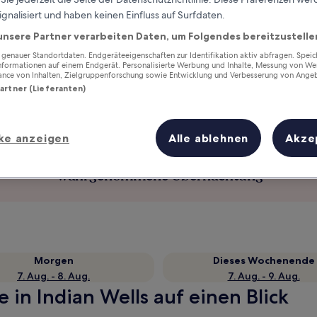
ignalisiert und haben keinen Einfluss auf Surfdaten.
unsere Partner verarbeiten Daten, um Folgendes bereitzustelle
enauer Standortdaten. Endgeräteeigenschaften zur Identifikation aktiv abfragen. Spei
Informationen auf einem Endgerät. Personalisierte Werbung und Inhalte, Messung von We
ance von Inhalten, Zielgruppenforschung sowie Entwicklung und Verbesserung von Ange
Partner (Lieferanten)
ke anzeigen
Alle ablehnen
Akze
Verdiene Prämien für jede
wahrgenommene Übernachtung
Morgen
Dieses Wochenende
7. Aug. - 8. Aug.
7. Aug. - 9. Aug.
 in Indian Wells auf einen Blick