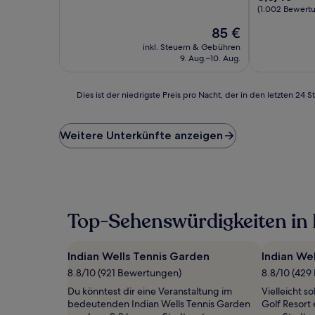
10,
von
(1.002 Bewert
Wunderbar,
10,
Der
85 €
(1.052
Hervorragen
Preis
Bewertungen)
(1.002
inkl. Steuern & Gebühren
beträgt
Bewertunge
9. Aug.–10. Aug.
85 €
Dies
Dies ist der niedrigste Preis pro Nacht, der in den letzten 
ist
der
niedrigste
Weitere Unterkünfte anzeigen
Preis
pro
Nacht,
der
in
den
Top-Sehenswürdigkeiten in 
letzten
24 Stunden
für
Indian Wells Tennis Garden
Indian Wel
einen
Aufenthalt
8.8/10 (921 Bewertungen)
8.8/10 (429
mit
Du könntest dir eine Veranstaltung im
Vielleicht s
1 Übernachtung
bedeutenden Indian Wells Tennis Garden
Golf Resort
von