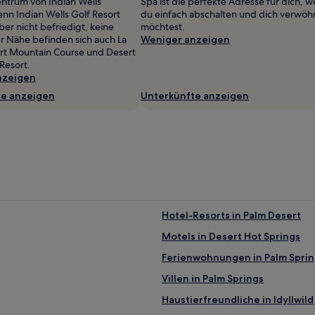
ntrum von Indian Wells
Spa ist die perfekte Adresse für dich, 
nn Indian Wells Golf Resort
du einfach abschalten und dich verwö
ber nicht befriedigt, keine
möchtest.
er Nähe befinden sich auch La
Weniger anzeigen
rt Mountain Course und Desert
Resort.
nzeigen
te anzeigen
Unterkünfte anzeigen
Hotel-Resorts in Palm Desert
Motels in Desert Hot Springs
Ferienwohnungen in Palm Sprin
Villen in Palm Springs
Haustierfreundliche in Idyllwild