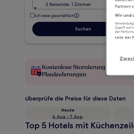
2 Reisende, 1 Zimmer
Partnern s
Wir und 
Ich reise geschäftlich
Verwendung g
Zugriff auf 
Suchen
der Perform
Liste der 
Zwec
Kostenlose Stornierung bei
Planänderungen
Überprüfe die Preise für diese Daten
Heute
6. Aug. - 7. Aug.
Top 5 Hotels mit Küchenzeile