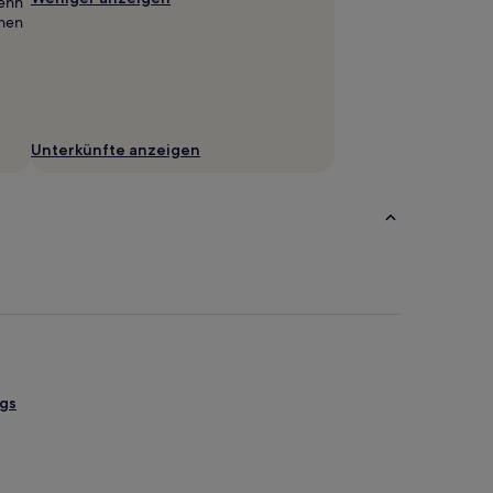
wenn
hnen
Unterkünfte anzeigen
gs