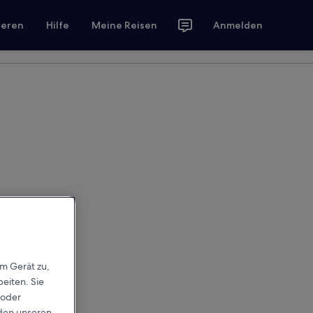
ieren
Hilfe
Meine Reisen
Anmelden
em Gerät zu,
eiten. Sie
 oder
rden unseren