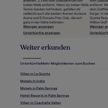
ansehen, 3,3 km vom Stadtzentrum von
vom Stadtze
2 Erwachsenen
Indian Wells entfernt. Wenn du Indian Wells
entfernt. We
gefunden
Tennis Garden toll findest, gefallen dir
dein Golffie
wurde.
vielleicht auch die beiden Arenen Acrisure
Sorge: In d
Preise
Arena und El Dorado Polo Club, die sich
Quinta Reso
und
ganz in der Nähe befinden.
Willow Golf 
Verfügbarkeiten
Weniger anzeigen
Weniger a
können
Unterkünfte anzeigen
Unterkünf
sich
ändern.
Es
Weiter erkunden
können
zusätzliche
Bedingungen
gelten.
Unterkünfte
Mehr Möglichkeiten zum Buchen
Villen in La Quinta
Motels in Indio
Motels in Palm Springs
Hotel-Resorts in Palm Springs
Villen in Coachella Valley