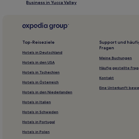
Business in Yucca Valley
Hotels mit Parkplatz in Palm Springs
Hotels mit Thermalbad in Palm Springs
Günstige in Palm Springs
Familien in Palm Springs
Top-Reiseziele
Support und häufi
Fragen
Hotels mit Casino in Palm Springs
Hotels in Deutschland
Boutique- in Palm Springs
Meine Buchungen
Hotels in den USA
Haustierfreundliche in La Quinta
Häufig gestellte Fra
Hotels in Tschechien
Familien in Joshua Tree
Kontakt
Hotels in Österreich
Golf in Indian Wells
Eine Unterkunft bew
Hotels in den Niederlanden
Hotels mit Wellnessbereich in Desert Hot Springs
Hotels in Italien
Familien in Indio
Hotels in Schweden
Günstige in Coachella Valley
Hotels in Portugal
Luxus in Palm Desert
Hotels in Polen
Hotels mit Pool in Palm Desert