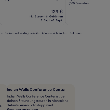
von
von
(385 Bewertungen)
10,
10,
Der
129 €
Wunderbar,
Außergewöhnlich,
Preis
(1.007
(385
inkl. Steuern & Gebühren
inkl. Steu
beträgt
Bewertungen)
Bewertungen)
2. Sept.–3. Sept.
9
129 €
rde. Preise und Verfügbarkeiten können sich ändern. Es können
Indian Wells Conference Center
Indian Wells Conference Center ist bei
deinen Erkundungstouren in Montelena
definitiv einen Fotostopp wert.
 &
Weniger anzeigen