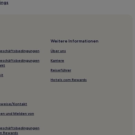
ings
ings
alm Springs
Weitere Informationen
ück in Palm Springs
Geschäftsbedingungen
Über uns
Geschäftsbedingungen
Karriere
Tree
ekt
Reiseführer
it
Hotels.com Rewards
inweise/Kontakt
inien und Melden von
sert
Geschäftsbedingungen
age
om Rewards