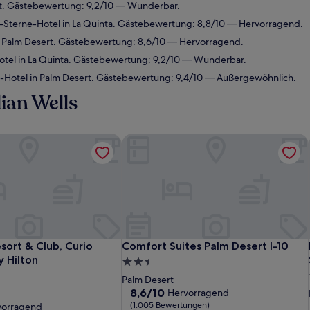
rt. Gästebewertung: 9,2/10 — Wunderbar.
Sterne-Hotel in La Quinta. Gästebewertung: 8,8/10 — Hervorragend.
 Palm Desert. Gästebewertung: 8,6/10 — Hervorragend.
tel in La Quinta. Gästebewertung: 9,2/10 — Wunderbar.
-Hotel in Palm Desert. Gästebewertung: 9,4/10 — Außergewöhnlich.
ian Wells
ort & Club, Curio Collection by Hilton
Comfort Suites Palm Desert I-10
ort & Club, Curio Collection by Hilton
Comfort Suites Palm Desert I-10
sort & Club, Curio
Comfort Suites Palm Desert I-10
y Hilton
2.5-
Sterne-
Palm Desert
Unterkunft
8.6
8,6/10
Hervorragend
von
(1.005 Bewertungen)
vorragend