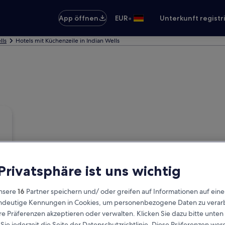
•
App öffnen
EUR
Unterkunft registr
lls
Hotels mit Küchenzeile in Indian Wells
 Privatsphäre ist uns wichtig
nsere
16
Partner speichern und/ oder greifen auf Informationen auf ein
eindeutige Kennungen in Cookies, um personenbezogene Daten zu verarb
e Präferenzen akzeptieren oder verwalten. Klicken Sie dazu bitte unten
ie jederzeit die Seite der Datenschutzrichtlinie. Diese Präferenzen we