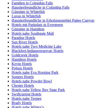
Familien in Columbia Falls
Haustierfreundliche in Columbia Falls
Günstige in Whitefish
Luxus in Whitefish
Haustierfreundliche in Erholungsgebiet Pattee Canyon
Hotels mit Parkplatz in Evergreen
Günstige in Hamilton
Hotels nahe Southgate Mall
Paradise Hotels
Sun River Hotels
Hotels nahe Two Medicine Lake
Blackfeet-Indianerreservat: Hotels
Goldcreek Hotels
Hamilton Hotels
Kevin Hotels
Polson Hotels
Hotels nahe Eva Horning Park
Somers Hotels
Hotels nahe Powder Bowl
Chester Hotels
Hotels nahe Yellow Bay State Park
Swiftcurrent Hotels
Hotels nahe Teepee
Brady Hotels
Hotels nahe Whitey's