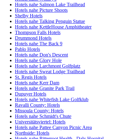
Hotels nahe Salmon Lake Trailhead
Hotels nahe Picture Shoots
Shelby Hotels
Hotels nahe Talking Penguin Statue
Hotels nahe KettleHouse Amphitheater
Thompson Falls Hotels
Drummond Hotels
Hotels nahe The Back 9
Pablo Hotels
Hotels nahe Don's Descent
Hotels nahe Glory Hole
Hotels nahe Larchmont Golfplatz
Hotels nahe Sweat Lodge Trailhead
St. Regis Hotels
Hotels nahe Kerr Dam
Hotels nahe Granite Park Trail
Dupuyer Hotels
Hotels nahe Whitefish Lake Golfklub
Ravalli County: Hotels
Missoula County: Hotels
Hotels nahe Schmidt's Chute
Universitätsviertel: Hotels
Hotels nahe Pattee Canyon Picnic Area
Northside: Hotels
Hotels nahe Bitterroot Health - Daly Hospital