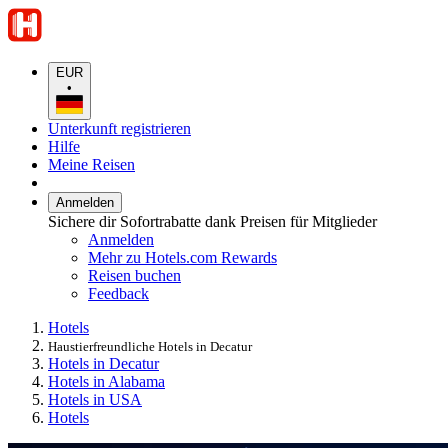
EUR
•
Unterkunft registrieren
Hilfe
Meine Reisen
Anmelden
Sichere dir Sofortrabatte dank Preisen für Mitglieder
Anmelden
Mehr zu Hotels.com Rewards
Reisen buchen
Feedback
Hotels
Haustierfreundliche Hotels in Decatur
Hotels in Decatur
Hotels in Alabama
Hotels in USA
Hotels