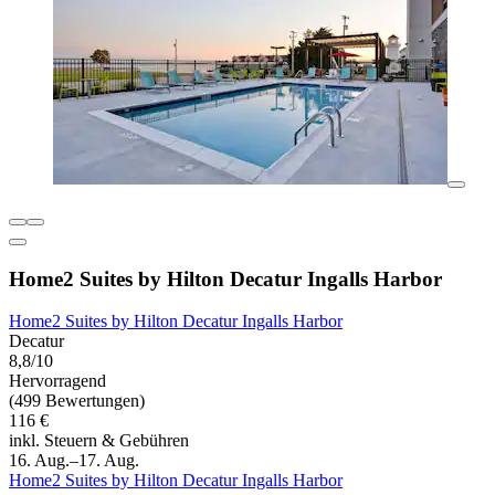
Home2 Suites by Hilton Decatur Ingalls Harbor
Home2 Suites by Hilton Decatur Ingalls Harbor
Decatur
8,8/10
Hervorragend
(499 Bewertungen)
116 €
inkl. Steuern & Gebühren
16. Aug.–17. Aug.
Home2 Suites by Hilton Decatur Ingalls Harbor