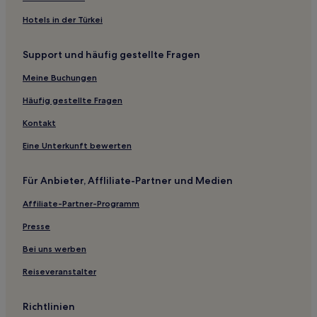
Cromwell Hotels
Hotels in der Türkei
Carmen Hotels
Support und häufig gestellte Fragen
Hotels nahe Clinton Municipal
Meine Buchungen
Loyal Hotels
Foss Hotels
Häufig gestellte Fragen
Morrison Hotels
Kontakt
Hotels nahe Hawthorn Park
Eine Unterkunft bewerten
Agra Hotels
Für Anbieter, Affliliate-Partner und Medien
Lahoma Hotels
Affiliate-Partner-Programm
Taloga Hotels
Presse
Grady County: Hotels
Anadarko Hotels
Bei uns werben
Oakwood Hotels
Reiseveranstalter
Blackburn Hotels
Richtlinien
Greenfield Hotels