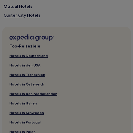
Mutual Hotels
Custer City Hotels
Waurika Hotels
Tulsa Hotels
Oklahoma County: Hotels
Top-Reiseziele
Orlando Hotels
Hotels in Deutschland
Geronimo Hotels
Hotels in den USA
Paden Hotels
Hotels in Tschechien
Kremlin Hotels
Hotels in Österreich
Hotels nahe Enid Event Center and Convention Hall
Hotels in den Niederlanden
Hotels nahe Marland Estate
Hotels in Italien
Cleo Springs Hotels
Okmulgee County: Hotels
Hotels in Schweden
Hotels nahe Ada Arts and Heritage Center
Hotels in Portugal
Lincoln County: Hotels
Hotels in Polen