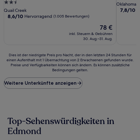
2.5-
Sterne-
Oklahoma C
Sterne-
Unterkunf
7.8
7,8/10
G
Quail Creek
von
Unterkunft
8.6
8,6/10
Hervorragend
(1.005 Bewertungen)
10,
von
Der
Gut,
78 €
10,
Preis
(904
Hervorragend,
inkl. Steuern & Gebühren
beträgt
Bewertun
(1.005
30. Aug.–31. Aug.
78 €
Bewertungen)
Dies
Dies ist der niedrigste Preis pro Nacht, der in den letzten 24 Stunden für
einen Aufenthalt mit 1 Übernachtung von 2 Erwachsenen gefunden wurde.
ist
Preise und Verfügbarkeiten können sich ändern. Es können zusätzliche
der
Bedingungen gelten.
niedrigste
Preis
Weitere Unterkünfte anzeigen
pro
Nacht,
der
in
den
letzten
24 Stunden
Top-Sehenswürdigkeiten in
für
einen
Edmond
Aufenthalt
mit