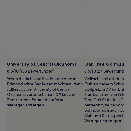
1 Übernachtung
von
2 Erwachsenen
gefunden
wurde.
Preise
und
Verfügbarkeiten
können
sich
Foto von The CraZy ExPlorer
ändern.
Öffentliches
Es
Foto
University of Central Oklahoma
Oak Tree Golf Club
können
von
8.8/10 (133 Bewertungen)
8.6/10 (27 Bewertungen)
zusätzliche
The
Bedingungen
Wenn du dich vom Studentenleben in
Vielleicht solltest du bei
CraZy
gelten.
Edmond mitreißen lassen möchtest, dann
Club an deinem Schwung 
ExPlorer
solltest du bei University of Central
Golfplatz in 7,7 km Entf
Oklahoma vorbeischauen, 0,9 km vom
Stadtzentrum von Edmo
Zentrum von Edmond entfernt.
Tree Golf Club dein Golff
Weniger anzeigen
befriedigt, keine Sorge: 
befinden sich auch Coffe
Club und Kickingbird Gol
Weniger anzeigen