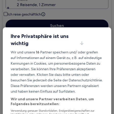
2 Reisende, 1 Zimmer
Ich reise geschäftlich
Suchen
Ihre Privatsphäre ist uns
wichtig
Kostenlose Stornierung bei
Planänderungen
Wir und unsere
16
Partner speichern und/ oder greifen
auf Informationen auf einem Gerät zu, z.B. auf eindeutige
Verdiene Prämien für jede
Kennungen in Cookies, um personenbezogene Daten zu
wahrgenommene Übernachtung
verarbeiten. Sie können Ihre Präferenzen akzeptieren
oder verwalten. Klicken Sie dazu bitte unten oder
besuchen Sie jederzeit die Seite der Datenschutzrichtlinie.
Mehr sparen mit Preisen für Mitglieder
Diese Präferenzen werden unseren Partnern signalisiert
und haben keinen Einfluss auf Surfdaten.
Wir und unsere Partner verarbeiten Daten, um
Überprüfe die Preise für diese Daten
Folgendes bereitzustellen:
Verwendung genauer Standortdaten. Endgeräteeigenschaften zur