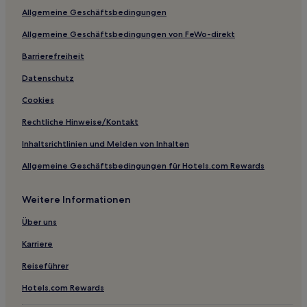
Allgemeine Geschäftsbedingungen
Hotels nahe Wichita Mountains Wildlife Refuge
Allgemeine Geschäftsbedingungen von FeWo-direkt
Loco Hotels
Barrierefreiheit
Wainwright Hotels
Wolf Hotels
Datenschutz
The Village: Hotels
Cookies
Saint Louis Hotels
Rechtliche Hinweise/Kontakt
Hotels nahe RiverWalk
Inhaltsrichtlinien und Melden von Inhalten
Hotels nahe Chisholm Trail Expo Center
Allgemeine Geschäftsbedingungen für Hotels.com Rewards
Mcalester Hotels
Weitere Informationen
Ardmore Hotels
Fletcher Hotels
Über uns
Lima Hotels
Karriere
Centrahoma Hotels
Reiseführer
Ponca City Hotels
Hotels.com Rewards
Blackwell Hotels