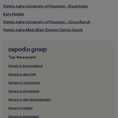
Hotels nahe University of Houston - Downtown
Katy Hotels
Hotels nahe University of Houston - Cinco Ranch
Hotels nahe MetroRail-Station Fannin South
River Oaks: Hotels
Hotels nahe Houston Baptist University
South Central Houston: Hotels
Top-Reiseziele
Rosenberg Hotels
Hotels in Deutschland
Hotels nahe Houston City Hall
Hotels in den USA
Memorial: Hotels
Hotels in Tschechien
Spring Branch West: Hotels
Hotels in Österreich
Hotels nahe Ensemble/HCC Station
Hotels in den Niederlanden
Hotels nahe Topgolf Houston - Katy
Hotels in Italien
Historisches Stadtzentrum Rosenberg: Hotels
Hotels nahe U-Bahn-Station Kinder
Hotels in Schweden