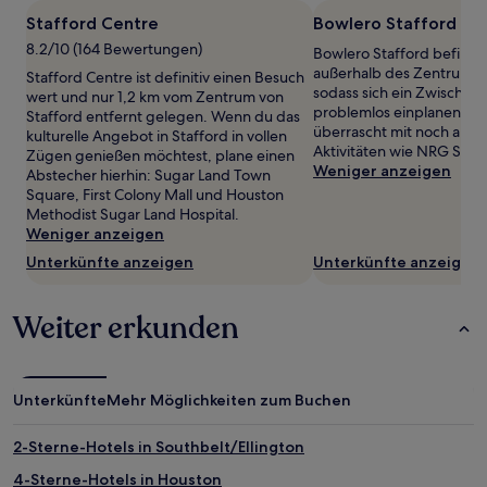
1 Übernachtung
Stafford Centre
Bowlero Stafford
von
8.2/10 (164 Bewertungen)
Bowlero Stafford befinde
2 Erwachsenen
außerhalb des Zentrums v
gefunden
Stafford Centre ist definitiv einen Besuch
sodass sich ein Zwischen
wurde.
wert und nur 1,2 km vom Zentrum von
problemlos einplanen läss
Preise
Stafford entfernt gelegen. Wenn du das
überrascht mit noch ande
und
kulturelle Angebot in Stafford in vollen
Aktivitäten wie NRG Stad
Verfügbarkeiten
Zügen genießen möchtest, plane einen
Weniger anzeigen
können
Abstecher hierhin: Sugar Land Town
sich
Square, First Colony Mall und Houston
ändern.
Methodist Sugar Land Hospital.
Es
Weniger anzeigen
können
Unterkünfte anzeigen
Unterkünfte anzeigen
zusätzliche
Bedingungen
gelten.
Weiter erkunden
Unterkünfte
Mehr Möglichkeiten zum Buchen
2-Sterne-Hotels in Southbelt/Ellington
4-Sterne-Hotels in Houston