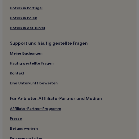
Hotels nahe Golf Club of Houston
Hotels in Portugal
Garden Oaks: Hotels
Hotels in Polen
Booth: Hotels
Hotels in der Türkei
Montrose: Hotels
Support und häufig gestellte Fragen
Cinco Ranch North Lake Village: Hotels
Meine Buchungen
Hotels nahe The Galleria
Hotels nahe Fort Bend County Fairgrounds
Häufig gestellte Fragen
Hotels nahe Menninger Clinic Campus
Kontakt
Hotels nahe Zuma Fun Center South Houston
Eine Unterkunft bewerten
Southampton: Hotels
Für Anbieter, Affliliate-Partner und Medien
Hotels nahe Memorial Hermann Sugar Land Hospital
Affiliate-Partner-Programm
Memorial City: Hotels
Presse
Bunker Hill Village: Hotels
Pecan Grove: Hotels
Bei uns werben
Riverside Terrace: Hotels
Reiseveranstalter