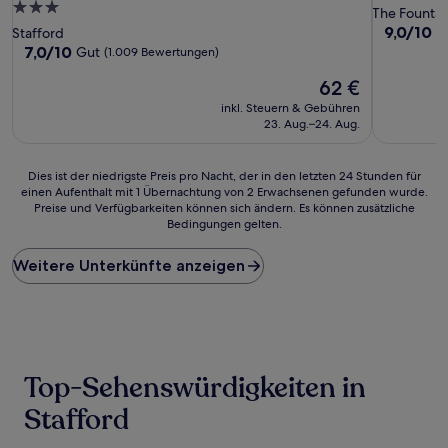
3.0-
Sterne-
The Fountai
Sterne-
Unterkunf
9.0
9,0/10
W
Stafford
von
Unterkunft
7.0
7,0/10
Gut
(1.009 Bewertungen)
10,
von
Der
Wunderba
62 €
10,
Preis
(609
Gut,
inkl. Steuern & Gebühren
beträgt
Bewertun
(1.009
23. Aug.–24. Aug.
62 €
Bewertungen)
Dies
Dies ist der niedrigste Preis pro Nacht, der in den letzten 24 Stunden für
einen Aufenthalt mit 1 Übernachtung von 2 Erwachsenen gefunden wurde.
ist
Preise und Verfügbarkeiten können sich ändern. Es können zusätzliche
der
Bedingungen gelten.
niedrigste
Preis
Weitere Unterkünfte anzeigen
pro
Nacht,
der
in
den
letzten
24 Stunden
Top-Sehenswürdigkeiten in
für
einen
Stafford
Aufenthalt
mit