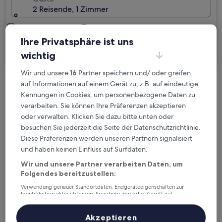
2 Reisende, 1 Zimmer
Ich reise geschäftlich
Ihre Privatsphäre ist uns
Suchen
wichtig
Wir und unsere
16
Partner speichern und/ oder greifen
auf Informationen auf einem Gerät zu, z.B. auf eindeutige
Kostenlose Stornierung bei
Kennungen in Cookies, um personenbezogene Daten zu
Planänderungen
verarbeiten. Sie können Ihre Präferenzen akzeptieren
oder verwalten. Klicken Sie dazu bitte unten oder
Verdiene Prämien für jede
besuchen Sie jederzeit die Seite der Datenschutzrichtlinie.
wahrgenommene Übernachtung
Diese Präferenzen werden unseren Partnern signalisiert
und haben keinen Einfluss auf Surfdaten.
Mehr sparen mit Preisen für Mitglieder
Wir und unsere Partner verarbeiten Daten, um
Folgendes bereitzustellen:
Verwendung genauer Standortdaten. Endgeräteeigenschaften zur
Identifikation aktiv abfragen. Speichern von oder Zugriff auf
Informationen auf einem Endgerät. Personalisierte Werbung und
Überprüfe die Preise für diese Daten
Inhalte, Messung von Werbeleistung und der Performance von Inhalten,
Zielgruppenforschung sowie Entwicklung und Verbesserung von
Akzeptieren
Angeboten.