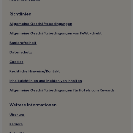
Cinco Ranch: Hotels
Richtlinien
Pleasantville: Hotels
Allgemeine Geschäftsbedingungen
Hotels nahe Erlebnisbad Typhoon Texas
Allgemeine Geschäftsbedingungen von FeWo-direkt
Hotels nahe Memorial Hermann Orthopedic And Spine
Hospital
Barrierefreiheit
Magnolia Park: Hotels
Datenschutz
Harris County: Hotels
Cookies
Chinatown: Hotels
Rechtliche Hinweise/Kontakt
Museumsviertel: Hotels
Inhaltsrichtlinien und Melden von Inhalten
Braeburn: Hotels
Allgemeine Geschäftsbedingungen für Hotels.com Rewards
Hotels nahe Greater Houston Convention and Visitors Bureau
Woodland Heights: Hotels
Weitere Informationen
Hotels nahe Menil Collection
Über uns
Hotels nahe Katy Mills Mall
Karriere
Hotels nahe Bezirk River Oaks