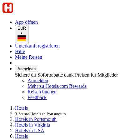
App öffnen
EUR
•
Unterkunft registrieren
Hilfe
Meine Reisen
Anmelden
Sichere dir Sofortrabatte dank Preisen für Mitglieder
Anmelden
Mehr zu Hotels.com Rewards
Reisen buchen
Feedback
Hotels
3-Sterne-Hotels in Portsmouth
Hotels in Portsmouth
Hotels in Virginia
Hotels in USA
Hotels