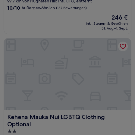
97,7 km von Flughafen Hilo Intl. (ITO) entfernt
Unterkunft
10.0
10/10
Außergewöhnlich
(137 Bewertungen)
von
Der
246 €
10,
Preis
Außergewöhnlich,
inkl. Steuern & Gebühren
beträgt
31. Aug.–1. Sept.
(137
246 €
Bewertungen)
Kehena Mauka Nui LGBTQ Clothing Optional
Kehena Mauka Nui LGBTQ Clothing Optional
Kehena Mauka Nui LGBTQ Clothing
Optional
2.0-