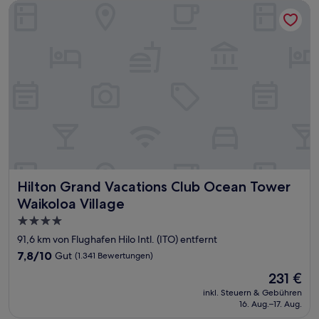
Bewertungen)
Hilton Grand Vacations Club Ocean Tower Waikoloa Village
Hilton Grand Vacations Club Ocean Tower Waikoloa Villag
Hilton Grand Vacations Club Ocean Tower
Waikoloa Village
4.0-
Sterne-
91,6 km von Flughafen Hilo Intl. (ITO) entfernt
Unterkunft
7.8
7,8/10
Gut
(1.341 Bewertungen)
von
Der
231 €
10,
Preis
Gut,
inkl. Steuern & Gebühren
beträgt
16. Aug.–17. Aug.
(1.341
231 €
Bewertungen)