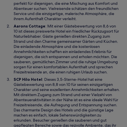
e
perfekt für diejenigen, die eine Mischung aus Komfort und
i
Abenteuer suchen. Vielreisende schätzen den freundlichen
n
Service und die einzigartige, malerische Atmosphäre, die
e
ihrem Aufenthalt Charakter verleiht.
m
W
Aarons Cottage
: Mit einer Gästebewertung von 8,6 von
n
i
10 ist dieses preiswerte Hotel ein friedlicher Rückzugsort für
e
r
Naturliebhaber. Gäste genießen direkten Zugang zum
u
d
Strand und den Charme gemeinsamer Gärten und Küchen.
e
i
Die einladende Atmosphäre und die kostenlosen
n
n
Annehmlichkeiten schaffen ein einladendes Erlebnis für
F
e
diejenigen, die sich entspannen und erholen möchten. Die
e
i
sauberen, gemütlichen Zimmer und die ruhige Umgebung
n
n
sorgen für einen komfortablen Aufenthalt und sprechen
s
e
Freizeitreisende an, die einen ruhigen Urlaub suchen.
t
m
W
SCP Hilo Hotel
: Dieses 3,5-Sterne-Hotel hat eine
e
n
i
Gästebewertung von 8,8 von 10 für seinen einzigartigen
r
e
r
Charakter und seine exzellenten Annehmlichkeiten erhalten.
g
u
d
Mit direktem Zugang zum Strand und einer Vielzahl von
e
e
i
Abenteueraktivitäten in der Nähe ist es eine ideale Wahl für
ö
n
n
Freizeitreisende, die Aufregung und Entspannung suchen.
f
F
e
Das charmante Design des Hotels und die günstige Lage
f
e
i
machen es einfach, lokale Sehenswürdigkeiten zu
n
n
n
erkunden. Besucher genießen die sauberen und gut
e
s
e
gepflegten Bereiche sowie das reizvolle Ambiente, das ihr
t