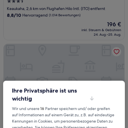
3.5-
Sterne-
Keaukaha, 2,6 km von Flughafen Hilo Intl. (ITO) entfernt
Unterkunft
8.8
8,8/10
Hervorragend
(1.014 Bewertungen)
von
Der
196 €
10,
Preis
Hervorragend,
inkl. Steuern & Gebühren
beträgt
24. Aug.–25. Aug.
(1.014
196 €
Bewertungen)
Hilo Reeds Bay Hotel
Ihre Privatsphäre ist uns
wichtig
Wir und unsere
16
Partner speichern und/ oder greifen
auf Informationen auf einem Gerät zu, z.B. auf eindeutige
Hilo Reeds Bay Hotel
Hilo Reeds Bay Hotel
Kennungen in Cookies, um personenbezogene Daten zu
2.0-
verarbeiten. Sie können Ihre Präferenzen akzeptieren