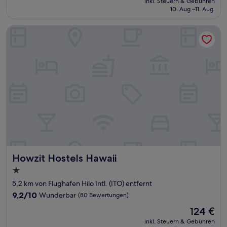
Sehr
inkl. Steuern & Gebühren
beträgt
10. Aug.–11. Aug.
gut,
157 €
(76
Bewertungen)
Howzit Hostels Hawaii
Howzit Hostels Hawaii
Howzit Hostels Hawaii
1.0-
Stern-
5,2 km von Flughafen Hilo Intl. (ITO) entfernt
Unterkunft
9.2
9,2/10
Wunderbar
(80 Bewertungen)
von
Der
124 €
10,
Preis
Wunderbar,
inkl. Steuern & Gebühren