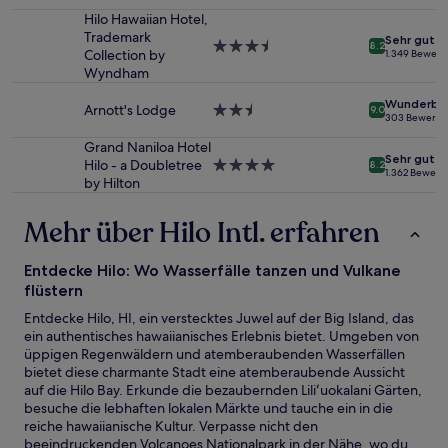
Sterne-
können
Unterkunft
Hilo Hawaiian Hotel,
sich
Trademark
Sehr gut
3.5-
8.2
ändern.
Collection by
1.349 Bewer
Sterne-
Es
Wyndham
Unterkunft
können
zusätzliche
Wunderba
Arnott's Lodge
2.5-
9.0
303 Bewertu
Bedingungen
Sterne-
gelten.
Unterkunft
Grand Naniloa Hotel
Sehr gut
Hilo - a Doubletree
4.0-
8.2
1.362 Bewert
by Hilton
Sterne-
Unterkunft
Mehr über Hilo Intl. erfahren
Entdecke Hilo: Wo Wasserfälle tanzen und Vulkane
flüstern
Entdecke Hilo, HI, ein verstecktes Juwel auf der Big Island, das
ein authentisches hawaiianisches Erlebnis bietet. Umgeben von
üppigen Regenwäldern und atemberaubenden Wasserfällen
bietet diese charmante Stadt eine atemberaubende Aussicht
auf die Hilo Bay. Erkunde die bezaubernden Liliʻuokalani Gärten,
besuche die lebhaften lokalen Märkte und tauche ein in die
reiche hawaiianische Kultur. Verpasse nicht den
beeindruckenden Volcanoes Nationalpark in der Nähe, wo du