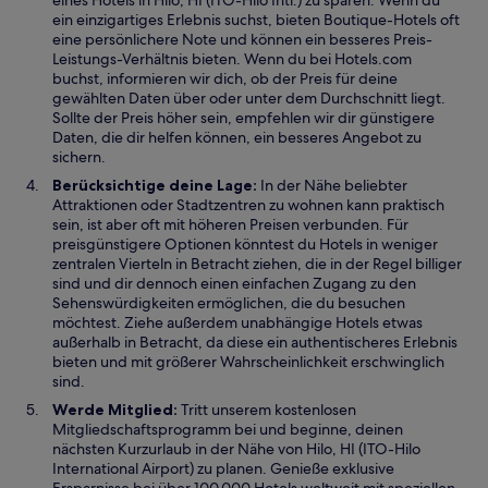
eines Hotels in Hilo, HI (ITO-Hilo Intl.) zu sparen. Wenn du
ein einzigartiges Erlebnis suchst, bieten Boutique-Hotels oft
eine persönlichere Note und können ein besseres Preis-
Leistungs-Verhältnis bieten. Wenn du bei Hotels.com
buchst, informieren wir dich, ob der Preis für deine
gewählten Daten über oder unter dem Durchschnitt liegt.
Sollte der Preis höher sein, empfehlen wir dir günstigere
Daten, die dir helfen können, ein besseres Angebot zu
sichern.
Berücksichtige deine Lage:
In der Nähe beliebter
Attraktionen oder Stadtzentren zu wohnen kann praktisch
sein, ist aber oft mit höheren Preisen verbunden. Für
preisgünstigere Optionen könntest du Hotels in weniger
zentralen Vierteln in Betracht ziehen, die in der Regel billiger
sind und dir dennoch einen einfachen Zugang zu den
Sehenswürdigkeiten ermöglichen, die du besuchen
möchtest. Ziehe außerdem unabhängige Hotels etwas
außerhalb in Betracht, da diese ein authentischeres Erlebnis
bieten und mit größerer Wahrscheinlichkeit erschwinglich
sind.
Werde Mitglied:
Tritt unserem kostenlosen
Mitgliedschaftsprogramm bei und beginne, deinen
nächsten Kurzurlaub in der Nähe von Hilo, HI (ITO-Hilo
International Airport) zu planen. Genieße exklusive