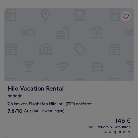
574 €
Bewertungen)
Hilo Vacation Rental
Hilo Vacation Rental
Hilo Vacation Rental
3.0-
Sterne-
7,6 km von Flughafen Hilo Intl. (ITO) entfernt
Unterkunft
7.8
7,8/10
Gut
(140 Bewertungen)
von
Der
146 €
10,
Preis
Gut,
inkl. Steuern & Gebühren
beträgt
10. Aug.–11. Aug.
(140
146 €