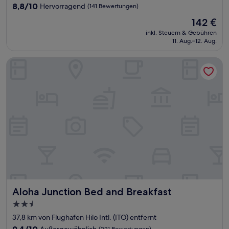
Unterkunft
8.8
8,8/10
Hervorragend
(141 Bewertungen)
von
Der
142 €
10,
Preis
Hervorragend,
inkl. Steuern & Gebühren
beträgt
11. Aug.–12. Aug.
(141
142 €
Bewertungen)
Aloha Junction Bed and Breakfast
Aloha Junction Bed and Breakfast
Aloha Junction Bed and Breakfast
2.5-
Sterne-
37,8 km von Flughafen Hilo Intl. (ITO) entfernt
Unterkunft
9.4
9,4/10
Außergewöhnlich
(221 Bewertungen)