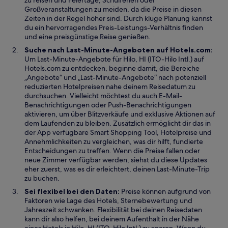
zu reisen und Feiertage, Schulferien oder
g
F
t
Großveranstaltungen zu meiden, da die Preise in diesen
e
e
Zeiten in der Regel höher sind. Durch kluge Planung kannst
ö
n
du ein hervorragendes Preis-Leistungs-Verhältnis finden
f
s
und eine preisgünstige Reise genießen.
f
t
Suche nach Last-Minute-Angeboten auf Hotels.com:
n
e
Um Last-Minute-Angebote für Hilo, HI (ITO-Hilo Intl.) auf
e
r
Hotels.com zu entdecken, beginne damit, die Bereiche
t
g
„Angebote“ und „Last-Minute-Angebote“ nach potenziell
e
reduzierten Hotelpreisen nahe deinem Reisedatum zu
ö
durchsuchen. Vielleicht möchtest du auch E-Mail-
f
Benachrichtigungen oder Push-Benachrichtigungen
f
aktivieren, um über Blitzverkäufe und exklusive Aktionen auf
n
dem Laufenden zu bleiben. Zusätzlich ermöglicht dir das in
e
der App verfügbare Smart Shopping Tool, Hotelpreise und
t
Annehmlichkeiten zu vergleichen, was dir hilft, fundierte
Entscheidungen zu treffen. Wenn die Preise fallen oder
neue Zimmer verfügbar werden, siehst du diese Updates
eher zuerst, was es dir erleichtert, deinen Last-Minute-Trip
zu buchen.
Sei flexibel bei den Daten:
Preise können aufgrund von
Faktoren wie Lage des Hotels, Sternebewertung und
Jahreszeit schwanken. Flexibilität bei deinen Reisedaten
kann dir also helfen, bei deinem Aufenthalt in der Nähe