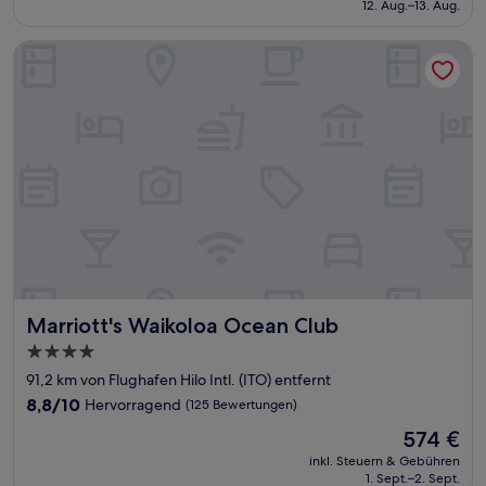
beträgt
12. Aug.–13. Aug.
(80
124 €
Bewertungen)
Marriott's Waikoloa Ocean Club
Marriott's Waikoloa Ocean Club
Marriott's Waikoloa Ocean Club
4.0-
Sterne-
91,2 km von Flughafen Hilo Intl. (ITO) entfernt
Unterkunft
8.8
8,8/10
Hervorragend
(125 Bewertungen)
von
Der
574 €
10,
Preis
Hervorragend,
inkl. Steuern & Gebühren
beträgt
1. Sept.–2. Sept.
(125