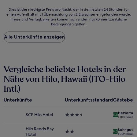
Dies
Dies ist der niedrigste Preis pro Nacht, der in den letzten 24 Stunden für
einen Aufenthalt mit 1 Übernachtung von 2 Erwachsenen gefunden wurde.
ist
Preise und Verfügbarkeiten können sich ändern. Es können zusätzliche
der
Bedingungen gelten.
niedrigste
Preis
Alle Unterkünfte anzeigen
pro
Nacht,
der
in
den
letzten
Vergleiche beliebte Hotels in der
24 Stunden
für
Nähe von Hilo, Hawaii (ITO-Hilo
einen
Intl.)
Aufenthalt
mit
1 Übernachtung
Unterkünfte
Unterkunftsstandard
Gästebew
von
2 Erwachsenen
Hervorrag
gefunden
SCP Hilo Hotel
3.5-
8.8
1.014 Bewer
wurde.
Sterne-
Preise
Unterkunft
Hilo Reeds Bay
Sehr gut
und
2.0-
8.2
Hotel
1.004 Bewer
Verfügbarkeiten