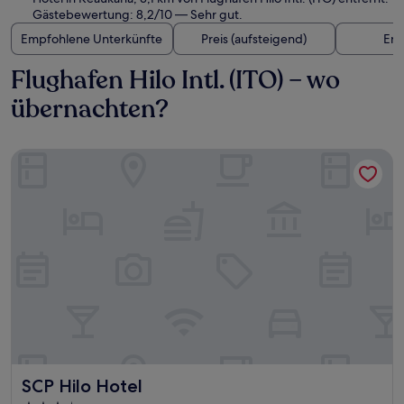
Gästebewertung: 8,2/10 — Sehr gut.
Empfohlene Unterkünfte
Preis (aufsteigend)
Ent
Flughafen Hilo Intl. (ITO) – wo
übernachten?
SCP Hilo Hotel
SCP Hilo Hotel
SCP Hilo Hotel