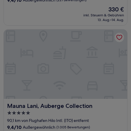
von
Der
330 €
10,
Preis
Außergewöhnlich,
inkl. Steuern & Gebühren
beträgt
13. Aug.–14. Aug.
(221
330 €
Bewertungen)
Mauna Lani, Auberge Collection
Mauna Lani, Auberge Collection
Mauna Lani, Auberge Collection
5.0-
Sterne-
90,1 km von Flughafen Hilo Intl. (ITO) entfernt
Unterkunft
9.4
9,4/10
Außergewöhnlich
(1.005 Bewertungen)