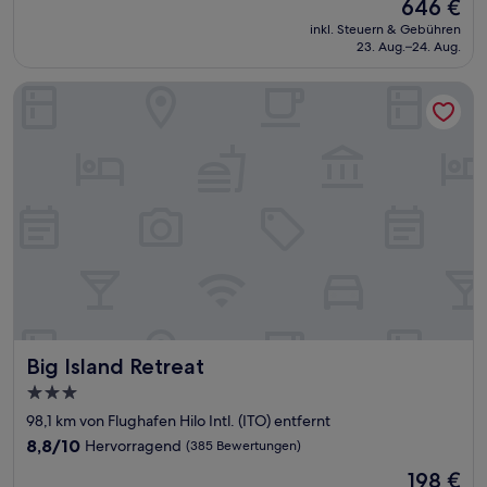
Der
646 €
10,
Preis
Wunderbar,
inkl. Steuern & Gebühren
beträgt
23. Aug.–24. Aug.
(1.007
646 €
Bewertungen)
Big Island Retreat
Big Island Retreat
Big Island Retreat
3.0-
Sterne-
98,1 km von Flughafen Hilo Intl. (ITO) entfernt
Unterkunft
8.8
8,8/10
Hervorragend
(385 Bewertungen)
von
Der
198 €
10,