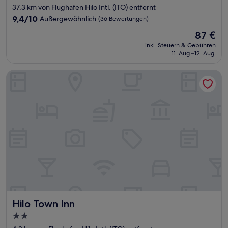
Sterne-
37,3 km von Flughafen Hilo Intl. (ITO) entfernt
Unterkunft
9.4
9,4/10
Außergewöhnlich
(36 Bewertungen)
von
Der
87 €
10,
Preis
Außergewöhnlich,
inkl. Steuern & Gebühren
beträgt
11. Aug.–12. Aug.
(36
87 €
Bewertungen)
Hilo Town Inn
Hilo Town Inn
Hilo Town Inn
2.0-
Sterne-