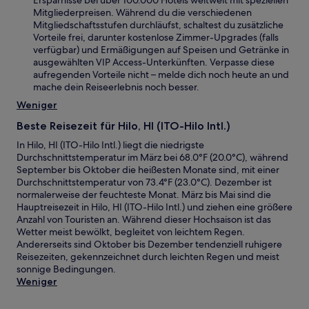
Ersparnisse bei über 100.000 Hotels weltweit mit speziellen
Mitgliederpreisen. Während du die verschiedenen
Mitgliedschaftsstufen durchläufst, schaltest du zusätzliche
Vorteile frei, darunter kostenlose Zimmer-Upgrades (falls
verfügbar) und Ermäßigungen auf Speisen und Getränke in
ausgewählten VIP Access-Unterkünften. Verpasse diese
aufregenden Vorteile nicht – melde dich noch heute an und
mache dein Reiseerlebnis noch besser.
Weniger
Beste Reisezeit für Hilo, HI (ITO-Hilo Intl.)
In Hilo, HI (ITO-Hilo Intl.) liegt die niedrigste
Durchschnittstemperatur im März bei 68.0°F (20.0°C), während
September bis Oktober die heißesten Monate sind, mit einer
Durchschnittstemperatur von 73.4°F (23.0°C). Dezember ist
normalerweise der feuchteste Monat. März bis Mai sind die
Hauptreisezeit in Hilo, HI (ITO-Hilo Intl.) und ziehen eine größere
Anzahl von Touristen an. Während dieser Hochsaison ist das
Wetter meist bewölkt, begleitet von leichtem Regen.
Andererseits sind Oktober bis Dezember tendenziell ruhigere
Reisezeiten, gekennzeichnet durch leichten Regen und meist
sonnige Bedingungen.
Weniger