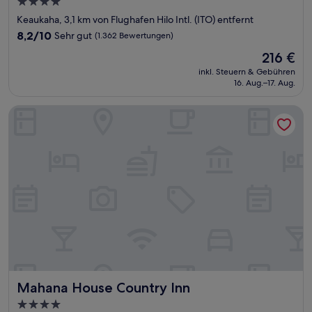
4.0-
Sterne-
Keaukaha, 3,1 km von Flughafen Hilo Intl. (ITO) entfernt
Unterkunft
8.2
8,2/10
Sehr gut
(1.362 Bewertungen)
von
Der
216 €
10,
Preis
Sehr
inkl. Steuern & Gebühren
beträgt
16. Aug.–17. Aug.
gut,
216 €
(1.362
Bewertungen)
Mahana House Country Inn
Mahana House Country Inn
Mahana House Country Inn
4.0-