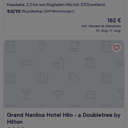
Sterne-
Keaukaha, 2,2 km von Flughafen Hilo Intl. (ITO) entfernt
Unterkunft
9.0
9,0/10
Wunderbar
(303 Bewertungen)
von
Der
162 €
10,
Preis
Wunderbar,
inkl. Steuern & Gebühren
beträgt
10. Aug.–11. Aug.
(303
162 €
Bewertungen)
Grand Naniloa Hotel Hilo - a Doubletree by Hilton
Grand Naniloa Hotel Hilo - a Doubletree by Hilton
Grand Naniloa Hotel Hilo - a Doubletree by
Hilton