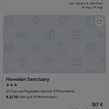
Preis
Hervorragend,
inkl. Steuern & Gebühren
beträgt
18. Aug.–19. Aug.
(385
198 €
Bewertungen)
Hawaiian Sanctuary
Hawaiian Sanctuary
Hawaiian Sanctuary
3.0-
Sterne-
27,7 km von Flughafen Hilo Intl. (ITO) entfernt
Unterkunft
8.2
8,2/10
Sehr gut
(76 Bewertungen)
von
Der
157 €
10,
Preis