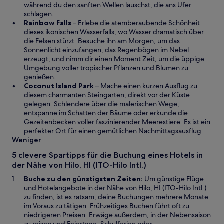
e
n
während du den sanften Wellen lauschst, die ans Ufer
u
e
schlagen.
W
e
i
Rainbow Falls
– Erlebe die atemberaubende Schönheit
i
n
n
dieses ikonischen Wasserfalls, wo Wasser dramatisch über
r
F
e
die Felsen stürzt. Besuche ihn am Morgen, um das
d
e
m
Sonnenlicht einzufangen, das Regenbögen im Nebel
i
n
n
erzeugt, und nimm dir einen Moment Zeit, um die üppige
n
s
e
Umgebung voller tropischer Pflanzen und Blumen zu
e
t
u
genießen.
i
W
e
e
Coconut Island Park
– Mache einen kurzen Ausflug zu
n
i
r
n
diesem charmanten Steingarten, direkt vor der Küste
e
r
g
F
gelegen. Schlendere über die malerischen Wege,
m
d
e
e
entspanne im Schatten der Bäume oder erkunde die
n
i
ö
n
Gezeitenbecken voller faszinierender Meerestiere. Es ist ein
e
n
f
s
perfekter Ort für einen gemütlichen Nachmittagsausflug.
u
e
f
t
Weniger
e
i
n
e
5 clevere Spartipps für die Buchung eines Hotels in
n
n
e
r
der Nähe von Hilo, HI (ITO-Hilo Intl.)
F
e
t
g
e
m
e
Buche zu den günstigsten Zeiten:
Um günstige Flüge
n
n
ö
und Hotelangebote in der Nähe von Hilo, HI (ITO-Hilo Intl.)
s
e
f
zu finden, ist es ratsam, deine Buchungen mehrere Monate
t
u
f
im Voraus zu tätigen. Frühzeitiges Buchen führt oft zu
e
e
n
niedrigeren Preisen. Erwäge außerdem, in der Nebensaison
r
n
e