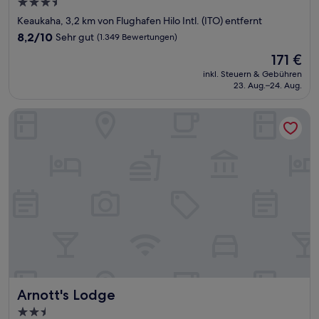
3.5-
Sterne-
Keaukaha, 3,2 km von Flughafen Hilo Intl. (ITO) entfernt
Unterkunft
8.2
8,2/10
Sehr gut
(1.349 Bewertungen)
von
Der
171 €
10,
Preis
Sehr
inkl. Steuern & Gebühren
beträgt
23. Aug.–24. Aug.
gut,
171 €
(1.349
Bewertungen)
Arnott's Lodge
Arnott's Lodge
Arnott's Lodge
2.5-