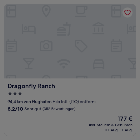
Bewertungen)
Dragonfly Ranch
Dragonfly Ranch
Dragonfly Ranch
3.0-
Sterne-
94,4 km von Flughafen Hilo Intl. (ITO) entfernt
Unterkunft
8.2
8,2/10
Sehr gut
(352 Bewertungen)
von
Der
177 €
10,
Preis
Sehr
inkl. Steuern & Gebühren
beträgt
10. Aug.–11. Aug.
gut,
177 €
(352