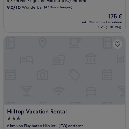
4,8 km von Flughafen Hilo Intl. (ITO) entfernt
Unterkunft
9.0
9,0/10
Wunderbar
(47 Bewertungen)
von
Der
175 €
10,
Preis
Wunderbar,
inkl. Steuern & Gebühren
beträgt
14. Aug.–15. Aug.
(47
175 €
Bewertungen)
Hilltop Vacation Rental
Hilltop Vacation Rental
Hilltop Vacation Rental
3.0-
Sterne-
6 km von Flughafen Hilo Intl. (ITO) entfernt