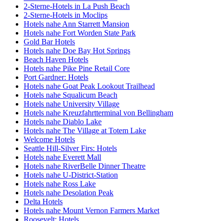
2-Sterne-Hotels in La Push Beach
2-Sterne-Hotels in Moclips
Hotels nahe Ann Starrett Mansion
Hotels nahe Fort Worden State Park
Gold Bar Hotels
Hotels nahe Doe Bay Hot Springs
Beach Haven Hotels
Hotels nahe Pike Pine Retail Core
Port Gardner: Hotels
Hotels nahe Goat Peak Lookout Trailhead
Hotels nahe Squalicum Beach
Hotels nahe University Village
Hotels nahe Kreuzfahrtterminal von Bellingham
Hotels nahe Diablo Lake
Hotels nahe The Village at Totem Lake
Welcome Hotels
Seattle Hill-Silver Firs: Hotels
Hotels nahe Everett Mall
Hotels nahe RiverBelle Dinner Theatre
Hotels nahe U-District-Station
Hotels nahe Ross Lake
Hotels nahe Desolation Peak
Delta Hotels
Hotels nahe Mount Vernon Farmers Market
Roosevelt: Hotels