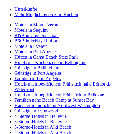
Unterkünfte
Mehr Möglichkeiten zum Buchen
Motels in Mount Vernon
Motels in Sequim
B&B in Cape San Juan
B&B in Friday Harbor
Motels in Everett
Motels in Port Angeles
Hütten in Cama Beach State Park
Hotels mit Küchenzeile in Bellingham
Günstige in Bellingham
Günstige in Port Angeles
Familien in Port Angeles
Hotels mit inbegriffenem Frühstück nahe Edmonds
Waterfront
Hotels mit inbegriffenem Frühstück in Bellevue
Familien nahe Beach Camp at Sunset Bay
Haustierfreundliche in Nordwest-Washington
Günstige in Lynnwood
4-Sterne-Hotels in Bellevue
3-Sterne-Hotels in Bellevue
5-Sterne-Hotels in Alki Beach
4-Sterne-Hotels in Alki Beach