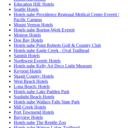
Education Hill: Hotels
Seattle Hotels
Hotels nahe Providence Regional Medical Center Everett /
Pacific Campus
Mount Vernon Hotels
Hotels nahe Boeing-Werk Everett
Monroe Hotels
Doe Bay Hotels
Hotels nahe Point Roberts Golf & Country Club
Hotels nahe Eagle Creek - Oval Trailhead
Samish Hotels
Northwest Everett: Hotels
Hotels nahe Kelly Art Deco Light Museum
Keyport Hotels
Skagit County: Hotels
West Beach Hotels
Lona Beach: Hotels
Hotels nahe Lake Padden Park
Sunlight Beach Hotels
Hotels nahe Wallace Falls State Park
Mill Creek Hotels
Port Townsend Hotels
Bayview Hotels
Hotels nahe The Reptile Zoo
Hotels nahe Watson Lakes Trailhead