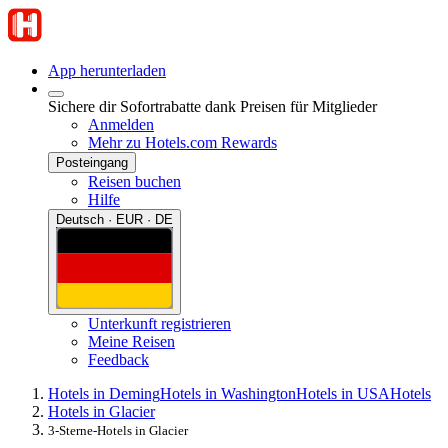
App herunterladen
Sichere dir Sofortrabatte dank Preisen für Mitglieder
Anmelden
Mehr zu Hotels.com Rewards
Posteingang
Reisen buchen
Hilfe
Deutsch · EUR · DE
Unterkunft registrieren
Meine Reisen
Feedback
Hotels in Deming
Hotels in Washington
Hotels in USA
Hotels
Hotels in Glacier
3-Sterne-Hotels in Glacier