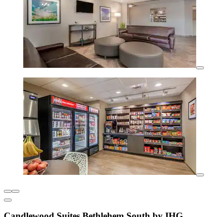
Candlewood Suites Bethlehem South by IHG