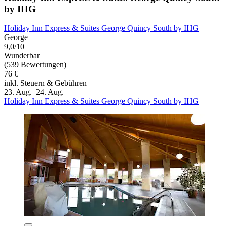
by IHG
Holiday Inn Express & Suites George Quincy South by IHG
George
9,0/10
Wunderbar
(539 Bewertungen)
76 €
inkl. Steuern & Gebühren
23. Aug.–24. Aug.
Holiday Inn Express & Suites George Quincy South by IHG