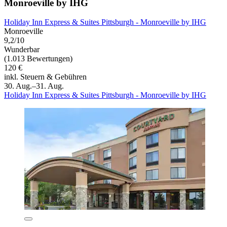
Monroeville by IHG
Holiday Inn Express & Suites Pittsburgh - Monroeville by IHG
Monroeville
9,2/10
Wunderbar
(1.013 Bewertungen)
120 €
inkl. Steuern & Gebühren
30. Aug.–31. Aug.
Holiday Inn Express & Suites Pittsburgh - Monroeville by IHG