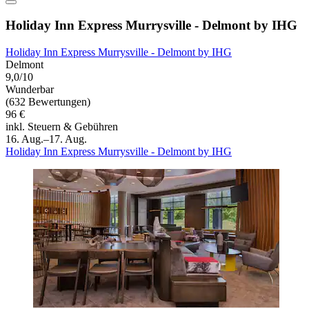
Holiday Inn Express Murrysville - Delmont by IHG
Holiday Inn Express Murrysville - Delmont by IHG
Delmont
9,0/10
Wunderbar
(632 Bewertungen)
96 €
inkl. Steuern & Gebühren
16. Aug.–17. Aug.
Holiday Inn Express Murrysville - Delmont by IHG