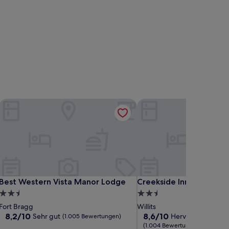
Best Western Vista Manor Lodge
Creekside Inn & Suites
Best Western Vista Manor Lodge
Creekside Inn & Suites
Best Western Vista Manor Lodge
Creekside Inn & Suites
2.5-
2.5-
Sterne-
Sterne-
Fort Bragg
Willits
Unterkunft
Unterkunft
8.2
8.6
8,2/10
8,6/10
Sehr gut
Hervorragend
(1.005 Bewertungen)
von
von
(1.004 Bewertungen)