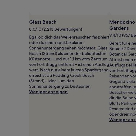
gefunden
wurde.
Preise
und
Glass Beach
Mendocino 
Verfügbarkeiten
Gardens
8.6/10 (2.213 Bewertungen)
können
9.4/10 (967 B
sich
Egal ob dich das Wellenrauschen fasziniert
ändern.
oder du einen spektakulären
Bereit für ein
Es
Sonnenuntergang sehen möchtest, Glass
Botanik? Dann
können
Beach (Strand) als einer der beliebtesten
Botanical Gard
zusätzliche
Küstenorte – und nur 1,1 km vom Zentrum
Attraktionen n
Bedingungen
von Fort Bragg entfernt – ist einen Ausflug
Ausflugsziel 
gelten.
wert. Nach nur einem kurzen Spaziergang
von Fort Brag
erreichst du Pudding Creek Beach
Reisenden von
(Strand) – ideal, um den
Gegend viele
Sonnenuntergang zu bestaunen.
anzutreffen 
Weniger anzeigen
Besucher viel
dir die Beine
Bluffs Park u
Reserve sind 
obendrein noc
Weniger anz