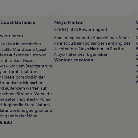
Coast Botanical
Noyo Harbor
M
9.0/10 (1.473 Bewertungen)
9
ewertungen)
Eine entspannende Aussicht aufs Meer
M
kannst du beim Schlendern entlang des
k
e Lektion in heimischer
Jachthafens Noyo Harbor im Stadtteil
B
 sollte Mendocino Coast
Noyo Hafenbezirk genießen.
p
ens auf deiner Liste von
Weniger anzeigen
R
icht fehlen. Dieses
f
liegt 4 km vom Stadtzentrum
w
g entfernt. Laut den
S
 Hotels.com sind in der
W
 freundliche Menschen
und außerdem warten auf
e schöne Strände. Wenn du
 vertreten möchtest – Pomo
nd Jughandle State Natural
dafür bestens geeignet und
h ganz in der Nähe.
eigen