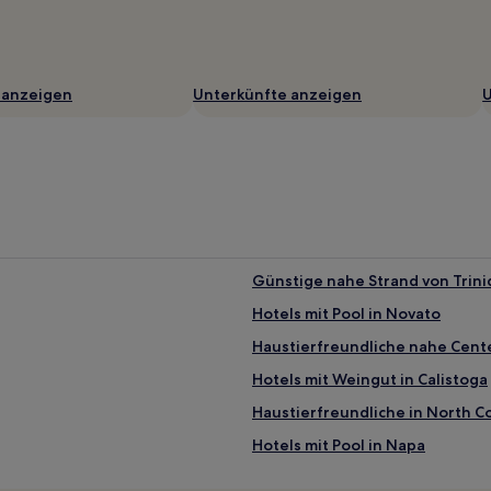
 anzeigen
Unterkünfte anzeigen
U
Günstige nahe Strand von Trini
Hotels mit Pool in Novato
Haustierfreundliche nahe Cente
Hotels mit Weingut in Calistoga
Haustierfreundliche in North Co
Hotels mit Pool in Napa
Lgbtqia-Freundliche in Napa