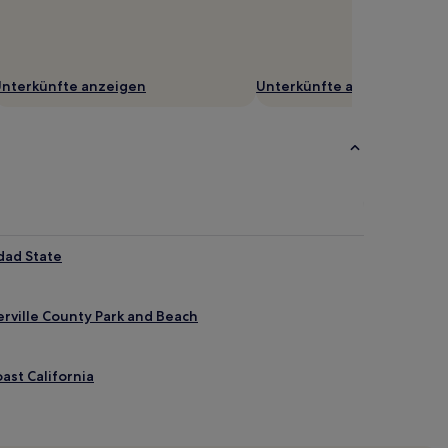
nterkünfte anzeigen
Unterkünfte anzeigen
dad State
rville County Park and Beach
ast California