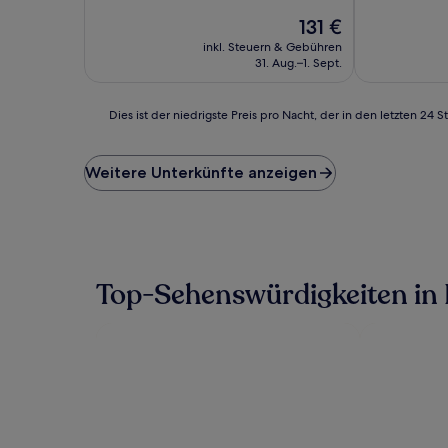
10,
10,
Der
131 €
Wunderbar,
Sehr
Preis
(2.415
gut,
inkl. Steuern & Gebühren
beträgt
Bewertungen)
(1.006
31. Aug.–1. Sept.
131 €
Bewertunge
Dies
Dies ist der niedrigste Preis pro Nacht, der in den letzten 
ist
der
niedrigste
Weitere Unterkünfte anzeigen
Preis
pro
Nacht,
der
in
den
Top-Sehenswürdigkeiten in 
letzten
24 Stunden
für
einen
Aufenthalt
mit
1 Übernachtung
von
2 Erwachsenen