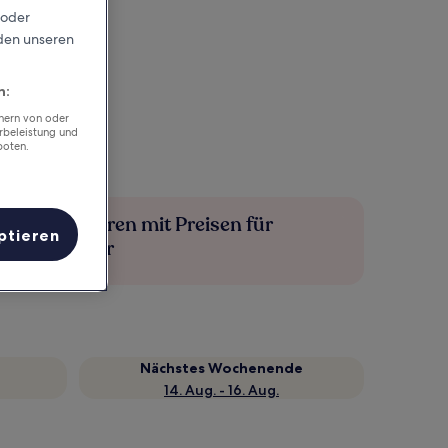
 oder
rden unseren
n:
chern von oder
rbeleistung und
boten.
Mehr sparen mit Preisen für
ptieren
Mitglieder
Nächstes Wochenende
14. Aug. - 16. Aug.