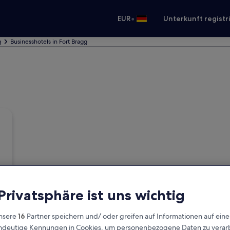
•
EUR
Unterkunft registr
g
Businesshotels in Fort Bragg
 Privatsphäre ist uns wichtig
nsere
16
Partner speichern und/ oder greifen auf Informationen auf ein
eindeutige Kennungen in Cookies, um personenbezogene Daten zu verarb