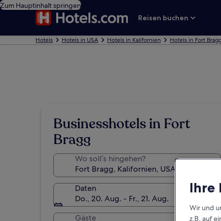
Zum Hauptinhalt springen
Reisen buchen
Hotels
Hotels in USA
Hotels in Kalifornien
Hotels in Fort Brag
Businesshotels in Fort
Bragg
Wo soll’s hingehen?
Ihre
Daten
Do., 20. Aug. - Fr., 21. Aug.
Wir und u
Gäste
z.B. auf 