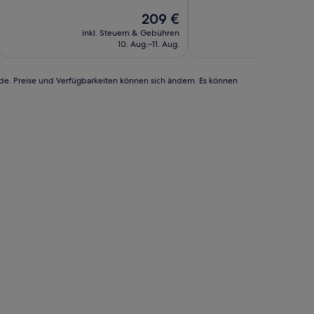
10,
10,
Der
209 €
Sehr
Hervorragend,
Preis
gut,
(1.004
inkl. Steuern & Gebühren
inkl. Steu
beträgt
(1.005
Bewertungen)
10. Aug.–11. Aug.
1
209 €
Bewertungen)
rde. Preise und Verfügbarkeiten können sich ändern. Es können