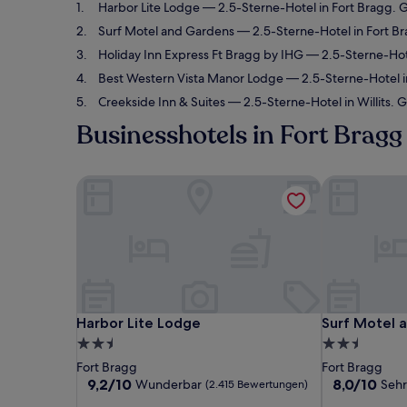
Harbor Lite Lodge
— 2.5-Sterne-Hotel in Fort Bragg.
Surf Motel and Gardens
— 2.5-Sterne-Hotel in Fort B
Holiday Inn Express Ft Bragg by IHG
— 2.5-Sterne-Hot
Best Western Vista Manor Lodge
— 2.5-Sterne-Hotel i
Creekside Inn & Suites
— 2.5-Sterne-Hotel in Willits.
Businesshotels in Fort Bragg
Harbor Lite Lodge
Surf Motel 
Harbor Lite Lodge
Surf Motel 
Harbor Lite Lodge
Surf Motel 
2.5-
2.5-
Sterne-
Sterne-
Fort Bragg
Fort Bragg
Unterkunft
Unterkunft
9.2
8.0
9,2/10
8,0/10
Wunderbar
Sehr
(2.415 Bewertungen)
von
von