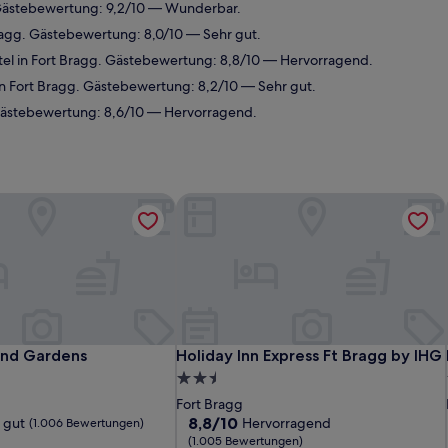
 Gästebewertung: 9,2/10 — Wunderbar.
ragg. Gästebewertung: 8,0/10 — Sehr gut.
el in Fort Bragg. Gästebewertung: 8,8/10 — Hervorragend.
n Fort Bragg. Gästebewertung: 8,2/10 — Sehr gut.
 Gästebewertung: 8,6/10 — Hervorragend.
and Gardens
Holiday Inn Express Ft Bragg by IHG
and Gardens
Holiday Inn Express Ft Bragg by IHG
and Gardens
Holiday Inn Express Ft Bragg by IHG
2.5-
Sterne-
Fort Bragg
Unterkunft
8.8
8,8/10
 gut
Hervorragend
(1.006 Bewertungen)
von
(1.005 Bewertungen)