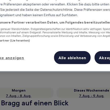
e Präferenzen akzeptieren oder verwalten. Klicken Sie dazu bitte unten
ie jederzeit die Seite der Datenschutzrichtlinie. Diese Präferenzen we
ignalisiert und haben keinen Einfluss auf Surfdaten.
unsere Partner verarbeiten Daten, um Folgendes bereitzustelle
enauer Standortdaten. Endgeräteeigenschaften zur Identifikation aktiv abfragen. Spei
Informationen auf einem Endgerät. Personalisierte Werbung und Inhalte, Messung von We
ance von Inhalten, Zielgruppenforschung sowie Entwicklung und Verbesserung von Ange
Partner (Lieferanten)
Verdiene Prämien für jede
ke anzeigen
Alle ablehnen
Akze
wahrgenommene Übernachtung
Morgen
Dieses Wochenende
7. Aug. - 8. Aug.
7. Aug. - 9. Aug.
 Bragg auf einen Blick