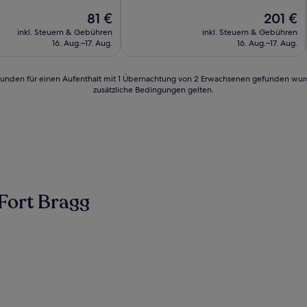
10,
Der
Der
81 €
201 €
Hervorragend,
Preis
Preis
(1.005
inkl. Steuern & Gebühren
inkl. Steuern & Gebühren
beträgt
beträgt
Bewertungen)
16. Aug.–17. Aug.
16. Aug.–17. Aug.
81 €
201 €
n)
24 Stunden für einen Aufenthalt mit 1 Übernachtung von 2 Erwachsenen gefunden wu
zusätzliche Bedingungen gelten.
Fort Bragg