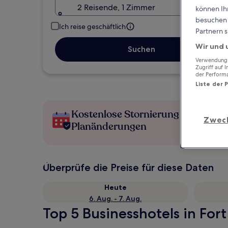
2 Reisende, 1 Zimmer
können Ihr
besuchen S
Ich reise geschäftlich
Partnern s
Wir und 
Suchen
Verwendung g
Zugriff auf 
der Perform
Liste der 
Kostenlose Stornierung bei
Zwec
Planänderungen
Überprüfe die Preise für diese Daten
Heute
6. Aug. - 7. Aug.
Top 5 Businesshotels in Fort