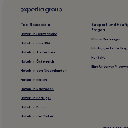
Günstige in Rohnert Park
Familien nahe Bodega Dunes
Günstige in Fort Bragg
Top-Reiseziele
Support und häufi
Fragen
Hotels mit Parkplatz in Pazifikküsten-Highway
Hotels in Deutschland
Günstige in Redding
Meine Buchungen
Hotels in den USA
Haustierfreundliche in Eureka
Häufig gestellte Fra
Hotels in Tschechien
Günstige in Eureka
Kontakt
Hotels in Österreich
Haustierfreundliche in Santa Rosa
Eine Unterkunft bew
Hotels in den Niederlanden
Asti Hotels
Hotels in Italien
Hotels nahe Shrine Drive Thru Tree
Hotels in Schweden
Phillipsville Hotels
Hotels in Portugal
Sunrise Vista Hotels
Hotels in Polen
Garberville Hotels
Preston Hotels
Hotels in der Türkei
Hotels nahe Grace Hudson Museum
*Bei einigen Hot