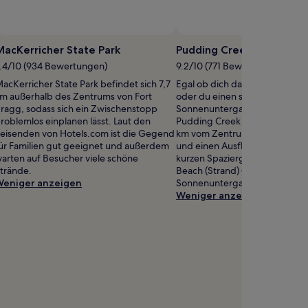
Foto von ‎‎Where To Explore Next
Öffentliches
Foto
acKerricher State Park
Pudding Creek Beach
von
.4/10 (934 Bewertungen)
9.2/10 (771 Bewertungen)
‎‎Where
acKerricher State Park befindet sich 7,7
Egal ob dich das Wellenrausche
To
m außerhalb des Zentrums von Fort
oder du einen spektakulären
Explore
ragg, sodass sich ein Zwischenstopp
Sonnenuntergang sehen möch
Next
roblemlos einplanen lässt. Laut den
Pudding Creek Beach (Strand) i
eisenden von Hotels.com ist die Gegend
km vom Zentrum von Fort Brag
ür Familien gut geeignet und außerdem
und einen Ausflug wert. Nach
arten auf Besucher viele schöne
kurzen Spaziergang erreichst 
trände.
Beach (Strand) – ideal, um den
eniger anzeigen
Sonnenuntergang zu bestaune
Weniger anzeigen