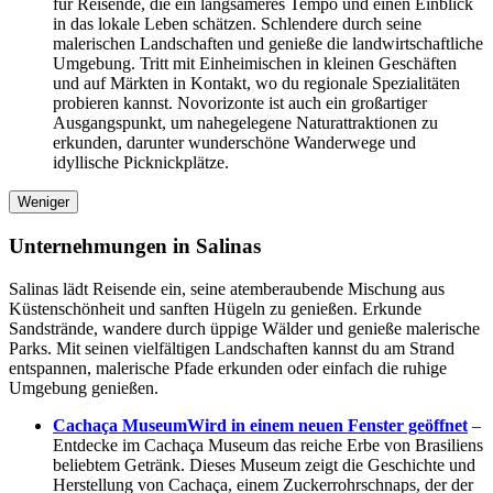
für Reisende, die ein langsameres Tempo und einen Einblick
in das lokale Leben schätzen. Schlendere durch seine
malerischen Landschaften und genieße die landwirtschaftliche
Umgebung. Tritt mit Einheimischen in kleinen Geschäften
und auf Märkten in Kontakt, wo du regionale Spezialitäten
probieren kannst. Novorizonte ist auch ein großartiger
Ausgangspunkt, um nahegelegene Naturattraktionen zu
erkunden, darunter wunderschöne Wanderwege und
idyllische Picknickplätze.
Weniger
Unternehmungen in Salinas
Salinas lädt Reisende ein, seine atemberaubende Mischung aus
Küstenschönheit und sanften Hügeln zu genießen. Erkunde
Sandstrände, wandere durch üppige Wälder und genieße malerische
Parks. Mit seinen vielfältigen Landschaften kannst du am Strand
entspannen, malerische Pfade erkunden oder einfach die ruhige
Umgebung genießen.
Cachaça Museum
Wird in einem neuen Fenster geöffnet
–
Entdecke im Cachaça Museum das reiche Erbe von Brasiliens
beliebtem Getränk. Dieses Museum zeigt die Geschichte und
Herstellung von Cachaça, einem Zuckerrohrschnaps, der der