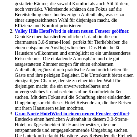
gestaltete Räume, die sowohl Komfort als auch Stil fördern,
noch verstärkt. Vielreisende schätzen den Fokus auf die
Bereitstellung eines hochwertigen Aufenthalts, was es zu
einer ausgezeichneten Wahl für diejenigen macht, die
Effizienz und Komfort priorisieren.
Valley Hills Hotel
Wird in einem neuen Fenster geöffnet
:
Genieße einen haustierfreundlichen Urlaub in diesem
charmanten 3,0-Sterne-Hotel, perfekt für Tierliebhaber, die
einen entspannten Ausflug wünschen. Das Hotel heißt
Haustiere willkommen und ermöglicht so ein umfassenderes
Reiseerlebnis. Die einladende Atmosphäre und die gut
ausgestatteten Zimmer sorgen für einen erholsamen
Aufenthalt, ergänzt durch praktische Annehmlichkeiten für
Gäste und ihre pelzigen Begleiter. Die Unterkunft bietet einen
einzigartigen Charme, der sie zu einer idealen Wahl für
diejenigen macht, die ein unverwechselbares und
unvergessliches Urlaubserlebnis ohne Komforteinbußen
suchen. Mit dem Fokus auf die Schaffung einer einladenden
Umgebung spricht dieses Hotel Reisende an, die ihre Reisen
mit ihren Haustieren teilen möchten.
Gran Norte Hotel
Wird in einem neuen Fenster geöffnet
:
Entdecke einen herrlichen Aufenthalt in diesem 3,0-Sterne-
Hotel, maßgeschneidert für Haustierbesitzer, die eine
entspannende und entgegenkommende Umgebung suchen.
Die Unterkunft erlaubt Haustiere, was Reisenden die Freiheit