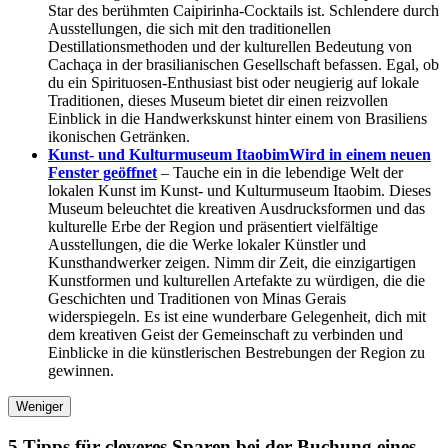
Star des berühmten Caipirinha-Cocktails ist. Schlendere durch
Ausstellungen, die sich mit den traditionellen
Destillationsmethoden und der kulturellen Bedeutung von
Cachaça in der brasilianischen Gesellschaft befassen. Egal, ob
du ein Spirituosen-Enthusiast bist oder neugierig auf lokale
Traditionen, dieses Museum bietet dir einen reizvollen
Einblick in die Handwerkskunst hinter einem von Brasiliens
ikonischen Getränken.
Kunst- und Kulturmuseum Itaobim
Wird in einem neuen
Fenster geöffnet
– Tauche ein in die lebendige Welt der
lokalen Kunst im Kunst- und Kulturmuseum Itaobim. Dieses
Museum beleuchtet die kreativen Ausdrucksformen und das
kulturelle Erbe der Region und präsentiert vielfältige
Ausstellungen, die die Werke lokaler Künstler und
Kunsthandwerker zeigen. Nimm dir Zeit, die einzigartigen
Kunstformen und kulturellen Artefakte zu würdigen, die die
Geschichten und Traditionen von Minas Gerais
widerspiegeln. Es ist eine wunderbare Gelegenheit, dich mit
dem kreativen Geist der Gemeinschaft zu verbinden und
Einblicke in die künstlerischen Bestrebungen der Region zu
gewinnen.
Weniger
5 Tipps für cleveres Sparen bei der Buchung eines