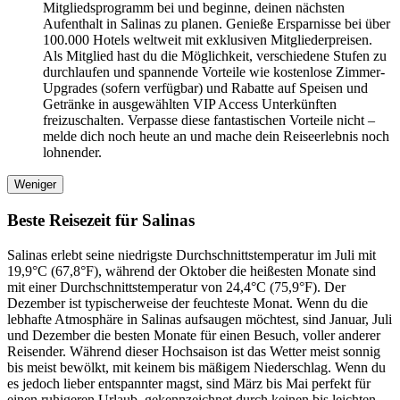
Mitgliedsprogramm bei und beginne, deinen nächsten
Aufenthalt in Salinas zu planen. Genieße Ersparnisse bei über
100.000 Hotels weltweit mit exklusiven Mitgliederpreisen.
Als Mitglied hast du die Möglichkeit, verschiedene Stufen zu
durchlaufen und spannende Vorteile wie kostenlose Zimmer-
Upgrades (sofern verfügbar) und Rabatte auf Speisen und
Getränke in ausgewählten VIP Access Unterkünften
freizuschalten. Verpasse diese fantastischen Vorteile nicht –
melde dich noch heute an und mache dein Reiseerlebnis noch
lohnender.
Weniger
Beste Reisezeit für Salinas
Salinas erlebt seine niedrigste Durchschnittstemperatur im Juli mit
19,9°C (67,8°F), während der Oktober die heißesten Monate sind
mit einer Durchschnittstemperatur von 24,4°C (75,9°F). Der
Dezember ist typischerweise der feuchteste Monat. Wenn du die
lebhafte Atmosphäre in Salinas aufsaugen möchtest, sind Januar, Juli
und Dezember die besten Monate für einen Besuch, voller anderer
Reisender. Während dieser Hochsaison ist das Wetter meist sonnig
bis meist bewölkt, mit keinem bis mäßigem Niederschlag. Wenn du
es jedoch lieber entspannter magst, sind März bis Mai perfekt für
einen ruhigeren Urlaub, gekennzeichnet durch keinen bis leichten