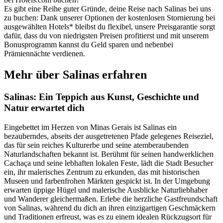
Es gibt eine Reihe guter Gründe, deine Reise nach Salinas bei uns
zu buchen: Dank unserer Optionen der kostenlosen Stornierung bei
ausgewählten Hotels* bleibst du flexibel, unsere Preisgarantie sorgt
dafür, dass du von niedrigsten Preisen profitierst und mit unserem
Bonusprogramm kannst du Geld sparen und nebenbei
Prämiennächte verdienen.
Mehr über Salinas erfahren
Salinas: Ein Teppich aus Kunst, Geschichte und
Natur erwartet dich
Eingebettet im Herzen von Minas Gerais ist Salinas ein
bezauberndes, abseits der ausgetretenen Pfade gelegenes Reiseziel,
das für sein reiches Kulturerbe und seine atemberaubenden
Naturlandschaften bekannt ist. Berühmt für seinen handwerklichen
Cachaça und seine lebhaften lokalen Feste, lädt die Stadt Besucher
ein, ihr malerisches Zentrum zu erkunden, das mit historischen
Museen und farbenfrohen Märkten gespickt ist. In der Umgebung
erwarten üppige Hügel und malerische Ausblicke Naturliebhaber
und Wanderer gleichermaßen. Erlebe die herzliche Gastfreundschaft
von Salinas, während du dich an ihren einzigartigen Geschmäckern
und Traditionen erfreust, was es zu einem idealen Rückzugsort für