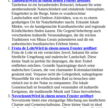
Taiobeiras
Wird in einem neuen Fenster geöffnet
:
Taiobeiras ist ein bezauberndes Reiseziel, bekannt für seine
atemberaubende Naturschönheit und einladende Atmosphäre.
Eingebettet in die Berge, bietet es wunderschöne
Landschaften und Outdoor-Aktivitäten, was es zu einem
großartigen Ort für Naturliebhaber macht. Erkunde lokale
Märkte, wo du handgemachte Kunsthandwerke und regionale
Köstlichkeiten finden kannst. Die Gegend beherbergt auch
verschiedene kulturelle Veranstaltungen, die die reichen
Traditionen von Minas Gerais präsentieren und dir ein
authentisches brasilianisches Erlebnis bieten.
Fruta de Leite
Wird in einem neuen Fenster geöffnet
:
Fruta de Leite ist ein verstecktes Juwel, bekannt für seine
friedliche Umgebung und malerische Landschaft. Diese
kleine Stadt ist perfekt für diejenigen, die dem Trubel
entfliehen möchten. Genieße Spaziergänge durch seine
malerischen Gassen, die von charmanter Kolonialarchitektur
gesäumt sind. Verpasse nicht die Gelegenheit, nahegelegene
Wasserfälle für ein erfrischendes Bad zu besuchen oder
einfach nur in der Natur zu entspannen. Die lokale
Gemeinschaft ist freundlich und veranstaltet oft kulturelle
Ereignisse, die traditionelle Musik und Tänze hervorheben.
Novorizonte
Wird in einem neuen Fenster geöffnet
:
Novorizonte bietet eine einzigartige Mischung aus ländlichem
Charme und Gemeinschaftssinn. Diese kleine Stadt ist ideal