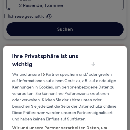
2 Reisende, 1 Zimmer
Ich reise geschäftlich
Suchen
Kostenlose Stornierung bei
Ihre Privatsphäre ist uns
Planänderungen
wichtig
Verdiene Prämien für jede
Wir und unsere
16
Partner speichern und/ oder greifen
wahrgenommene Übernachtung
auf Informationen auf einem Gerät zu, z.B. auf eindeutige
Kennungen in Cookies, um personenbezogene Daten zu
verarbeiten. Sie können Ihre Präferenzen akzeptieren
Mehr sparen mit Preisen für Mitglieder
oder verwalten. Klicken Sie dazu bitte unten oder
besuchen Sie jederzeit die Seite der Datenschutzrichtlinie.
Diese Präferenzen werden unseren Partnern signalisiert
Überprüfe die Preise für diese Daten
und haben keinen Einfluss auf Surfdaten.
Wir und unsere Partner verarbeiten Daten, um