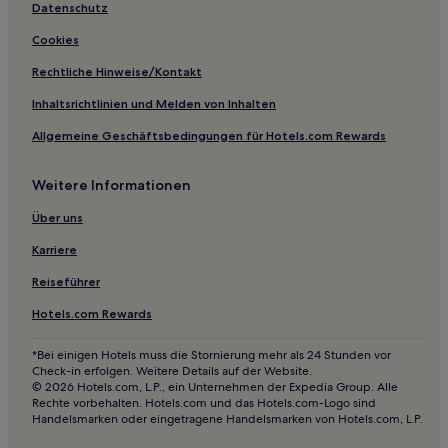
Haustierfreundliche in Fort Myers Beach
Datenschutz
Haustierfreundliche in Fort Myers
Cookies
Hotels mit Küchenzeile in Fort Myers
Rechtliche Hinweise/Kontakt
Golf in Fort Myers
Inhaltsrichtlinien und Melden von Inhalten
Hotels mit Wellnessbereich in Fort Myers
Allgemeine Geschäftsbedingungen für Hotels.com Rewards
Business in Fort Myers
Weitere Informationen
Günstige in Fort Myers
Lgbtqia-Freundliche in Fort Myers
Über uns
Günstige in Naples Park
Karriere
Haustierfreundliche in Naples Park
Reiseführer
Familien in Naples Park
Hotels.com Rewards
Hotels mit Casino in Southwest Florida
*Bei einigen Hotels muss die Stornierung mehr als 24 Stunden vor
Luxus in Southwest Florida
Check-in erfolgen. Weitere Details auf der Website.
© 2026 Hotels.com, L.P., ein Unternehmen der Expedia Group. Alle
Günstige in Southwest Florida
Rechte vorbehalten. Hotels.com und das Hotels.com-Logo sind
Handelsmarken oder eingetragene Handelsmarken von Hotels.com, L.P.
Familien in Southwest Florida