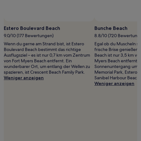
Verfügbarkeiten
können
sich
ändern.
Estero Boulevard Beach
Bunche Beach
Es
können
9.0/10 (177 Bewertungen)
8.8/10 (720 Bewertung
zusätzliche
Wenn du gerne am Strand bist, ist Estero
Egal ob du Muscheln s
Bedingungen
Boulevard Beach bestimmt das richtige
frische Brise genießen
gelten.
Ausflugsziel – es ist nur 0,7 km vom Zentrum
Beach ist nur 3,5 km v
von Fort Myers Beach entfernt. Ein
Myers Beach entfernt.
wunderbarer Ort, um entlang der Wellen zu
Sonnenuntergang um Uf
spazieren, ist Crescent Beach Family Park.
Memorial Park, Estero 
Weniger anzeigen
Sanibel Harbour Beach.
Weniger anzeigen