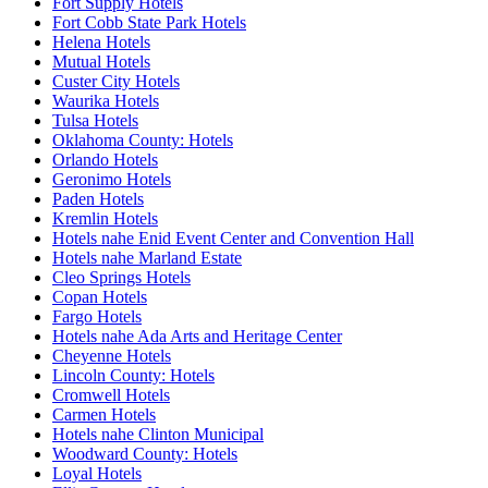
Fort Supply Hotels
Fort Cobb State Park Hotels
Helena Hotels
Mutual Hotels
Custer City Hotels
Waurika Hotels
Tulsa Hotels
Oklahoma County: Hotels
Orlando Hotels
Geronimo Hotels
Paden Hotels
Kremlin Hotels
Hotels nahe Enid Event Center and Convention Hall
Hotels nahe Marland Estate
Cleo Springs Hotels
Copan Hotels
Fargo Hotels
Hotels nahe Ada Arts and Heritage Center
Cheyenne Hotels
Lincoln County: Hotels
Cromwell Hotels
Carmen Hotels
Hotels nahe Clinton Municipal
Woodward County: Hotels
Loyal Hotels