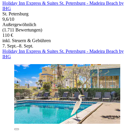
Holiday Inn Express & Suites St. Petersburg - Madeira Beach by
IHG
St. Petersburg
9,6/10
Außergewöhnlich
(1.711 Bewertungen)
110 €
inkl. Steuern & Gebühren
7. Sept.–8. Sept.
Holiday Inn Express & Suites St. Petersburg - Madeira Beach by
IHG