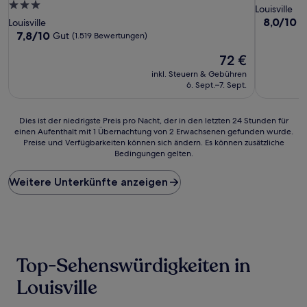
3.0-
Sterne-
Louisville
Sterne-
Unterkunf
8.0
8,0/10
S
Louisville
von
Unterkunft
7.8
7,8/10
Gut
(1.519 Bewertungen)
10,
von
Der
Sehr
72 €
10,
Preis
gut,
Gut,
inkl. Steuern & Gebühren
beträgt
(1.014
(1.519
6. Sept.–7. Sept.
72 €
Bewertun
Bewertungen)
Dies
Dies ist der niedrigste Preis pro Nacht, der in den letzten 24 Stunden für
einen Aufenthalt mit 1 Übernachtung von 2 Erwachsenen gefunden wurde.
ist
Preise und Verfügbarkeiten können sich ändern. Es können zusätzliche
der
Bedingungen gelten.
niedrigste
Preis
Weitere Unterkünfte anzeigen
pro
Nacht,
der
in
den
letzten
24 Stunden
Top-Sehenswürdigkeiten in
für
einen
Louisville
Aufenthalt
mit