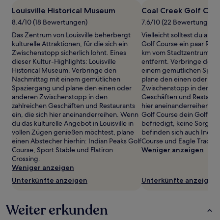
1 Übernachtung
Louisville Historical Museum
Coal Creek Golf Cou
von
8.4/10 (18 Bewertungen)
7.6/10 (22 Bewertungen)
2 Erwachsenen
gefunden
Das Zentrum von Louisville beherbergt
Vielleicht solltest du auf
wurde.
kulturelle Attraktionen, für die sich ein
Golf Course ein paar Run
Preise
Zwischenstopp sicherlich lohnt. Eines
km vom Stadtzentrum von 
und
dieser Kultur-Highlights: Louisville
entfernt. Verbringe den 
Verfügbarkeiten
Historical Museum. Verbringe den
einem gemütlichen Spaz
können
Nachmittag mit einem gemütlichen
plane den einen oder an
sich
Spaziergang und plane den einen oder
Zwischenstopp in den zah
ändern.
anderen Zwischenstopp in den
Geschäften und Restaurant
Es
zahlreichen Geschäften und Restaurants
hier aneinanderreihen. W
können
ein, die sich hier aneinanderreihen. Wenn
Golf Course dein Golffieb
zusätzliche
du das kulturelle Angebot in Louisville in
befriedigt, keine Sorge: 
Bedingungen
vollen Zügen genießen möchtest, plane
befinden sich auch Indian
gelten.
einen Abstecher hierhin: Indian Peaks Golf
Course und Eagle Trace G
Course, Sport Stable und Flatiron
Weniger anzeigen
Crossing.
Weniger anzeigen
Unterkünfte anzeigen
Unterkünfte anzeigen
Weiter erkunden