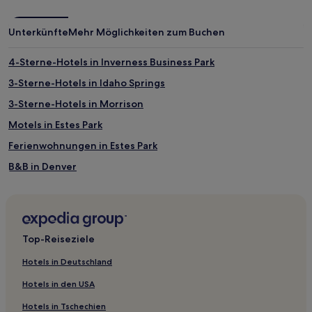
Unterkünfte
Mehr Möglichkeiten zum Buchen
4-Sterne-Hotels in Inverness Business Park
3-Sterne-Hotels in Idaho Springs
3-Sterne-Hotels in Morrison
Motels in Estes Park
Ferienwohnungen in Estes Park
B&B in Denver
Aparthotels in Denver
Hotels mit inbegriffenem Frühstück in Denver
Lgbtqia-Freundliche in Denver
Top-Reiseziele
Familien in Denver
Hotels in Deutschland
Business in Denver
Hotels in den USA
Familien in Aurora
Hotels in Tschechien