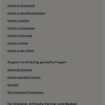
Business in Lakewood
Hotels in Österreich
Ski in Winter Park
Hotels in den Niederlanden
Ski in Nördliches Zentral-Colorado
Hotels in Italien
Golf in Nördliches Zentral-Colorado
Hotels mit inbegriffenem Frühstück in Nördliches Zentral-
Hotels in Schweden
Colorado
Hotels in Portugal
Hotels mit inbegriffenem Frühstück in Englewood
Hotels in Polen
Hotels mit inbegriffenem Frühstück in Estes Park
Hotels in der Türkei
Familien in Golden
Haustierfreundliche in Golden
Support und häufig gestellte Fragen
Haustierfreundliche in Boulder
Meine Buchungen
Hotels mit Parkplatz in Boulder
Häufig gestellte Fragen
Günstige in Boulder
Kontakt
Lgbtqia-Freundliche in Loveland
Eine Unterkunft bewerten
Familien in Loveland
Hotels mit Fitnessbereich in Georgetown
Für Anbieter, Affliliate-Partner und Medien