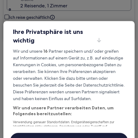
2 Reisende, 1 Zimmer
Ich reise geschäftlich
Suchen
Ihre Privatsphäre ist uns
wichtig
Wir und unsere
16
Partner speichern und/ oder greifen
Kostenlose Stornierung bei
auf Informationen auf einem Gerät zu, z.B. auf eindeutige
Planänderungen
Kennungen in Cookies, um personenbezogene Daten zu
verarbeiten. Sie können Ihre Präferenzen akzeptieren
Verdiene Prämien für jede
oder verwalten. Klicken Sie dazu bitte unten oder
wahrgenommene Übernachtung
besuchen Sie jederzeit die Seite der Datenschutzrichtlinie.
Diese Präferenzen werden unseren Partnern signalisiert
und haben keinen Einfluss auf Surfdaten.
Mehr sparen mit Preisen für Mitglieder
Wir und unsere Partner verarbeiten Daten, um
Folgendes bereitzustellen:
Verwendung genauer Standortdaten. Endgeräteeigenschaften zur
Überprüfe die Preise für diese Daten
Identifikation aktiv abfragen. Speichern von oder Zugriff auf
Informationen auf einem Endgerät. Personalisierte Werbung und
Inhalte, Messung von Werbeleistung und der Performance von Inhalten,