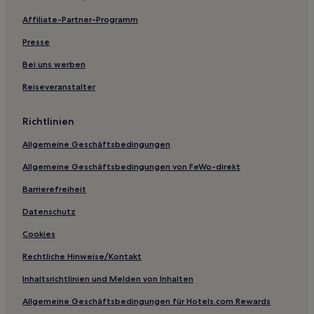
Hotels mit Wellnessbereich in Georgetown
Affiliate-Partner-Programm
Hotels mit Pool in Littleton
Presse
Günstige in Broomfield
Bei uns werben
Familien in Louisville
Reiseveranstalter
Familien nahe Inverness Business Park
Golf in Front Range
Richtlinien
Familien in Brighton
Allgemeine Geschäftsbedingungen
Hotels mit Pool in Brighton
Allgemeine Geschäftsbedingungen von FeWo-direkt
Hotels mit inbegriffenem Frühstück in Brighton
Barrierefreiheit
Günstige in Greeley
Datenschutz
Old North Boulder: Hotels
Cookies
Hotels nahe Skilift Challenge
Rechtliche Hinweise/Kontakt
Hotels nahe Boulder Reservoir
Inhaltsrichtlinien und Melden von Inhalten
Gold Hill: Hotels
Allgemeine Geschäftsbedingungen für Hotels.com Rewards
Leyden: Hotels