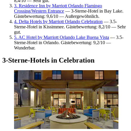
8,4/10 — Sehr gut.
3. Residence Inn by Marriott Orlando Flamingo
Crossing/Western Entrance
— 3-Sterne-Hotel in Bay Lake.
Gästebewertung: 9,6/10 — Außergewöhnlich.
4. Delta Hotels by Marriott Orlando Celebration
— 3.5-
Sterne-Hotel in Kissimmee. Gästebewertung: 8,2/10 — Sehr
gut.
5. AC Hotel by Marriott Orlando Lake Buena Vista
— 3.5-
Sterne-Hotel in Orlando. Gästebewertung: 9,2/10 —
Wunderbar.
3-Sterne-Hotels in Celebration