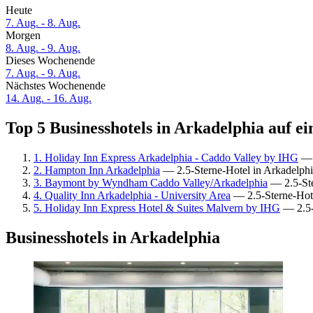
Heute
7. Aug. - 8. Aug.
Morgen
8. Aug. - 9. Aug.
Dieses Wochenende
7. Aug. - 9. Aug.
Nächstes Wochenende
14. Aug. - 16. Aug.
Top 5 Businesshotels in Arkadelphia auf ei
1. Holiday Inn Express Arkadelphia - Caddo Valley by IHG
— 2
2. Hampton Inn Arkadelphia
— 2.5-Sterne-Hotel in Arkadelph
3. Baymont by Wyndham Caddo Valley/Arkadelphia
— 2.5-Ste
4. Quality Inn Arkadelphia - University Area
— 2.5-Sterne-Hote
5. Holiday Inn Express Hotel & Suites Malvern by IHG
— 2.5-
Businesshotels in Arkadelphia