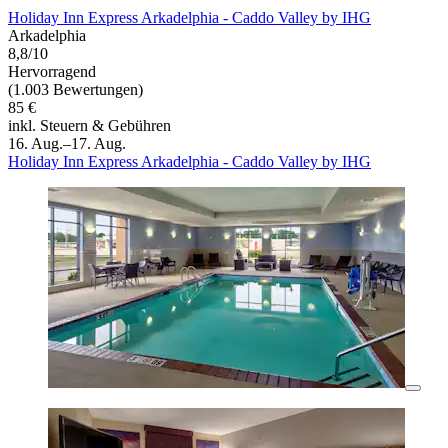
Holiday Inn Express Arkadelphia - Caddo Valley by IHG
Arkadelphia
8,8/10
Hervorragend
(1.003 Bewertungen)
85 €
inkl. Steuern & Gebühren
16. Aug.–17. Aug.
Holiday Inn Express Arkadelphia - Caddo Valley by IHG