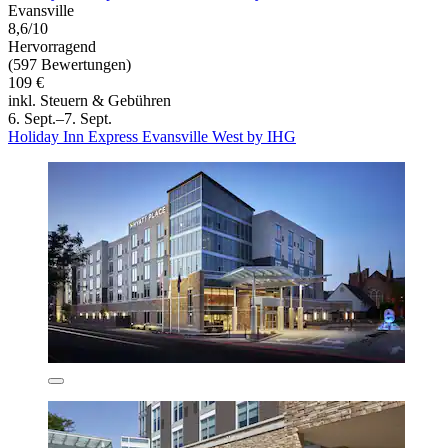
Evansville
8,6/10
Hervorragend
(597 Bewertungen)
109 €
inkl. Steuern & Gebühren
6. Sept.–7. Sept.
Holiday Inn Express Evansville West by IHG