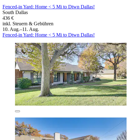
Fenced-in Yard: Home < 5 Mi to Dtwn Dallas!
South Dallas
436 €
inkl. Steuern & Gebühren
10. Aug.–11. Aug.
Fenced-in Yard: Home < 5 Mi to Dtwn Dallas!