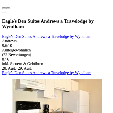
Eagle's Den Suites Andrews a Travelodge by
Wyndham
Eagle's Den Suites Andrews a Travelodge by Wyndham
Andrews
9,6/10
Außergewöhnlich
(72 Bewertungen)
87 €
inkl. Steuern & Gebühren
28. Aug.–29. Aug.
Eagle's Den Suites Andrews a Travelodge by Wyndham