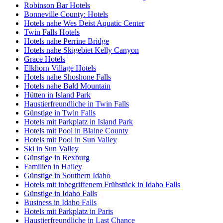
Robinson Bar Hotels
Bonneville County: Hotels
Hotels nahe Wes Deist Aquatic Center
Twin Falls Hotels
Hotels nahe Perrine Bridge
Hotels nahe Skigebiet Kelly Canyon
Grace Hotels
Elkhorn Village Hotels
Hotels nahe Shoshone Falls
Hotels nahe Bald Mountain
Hütten in Island Park
Haustierfreundliche in Twin Falls
Günstige in Twin Falls
Hotels mit Parkplatz in Island Park
Hotels mit Pool in Blaine County
Hotels mit Pool in Sun Valley
Ski in Sun Valley
Günstige in Rexburg
Familien in Hailey
Günstige in Southern Idaho
Hotels mit inbegriffenem Frühstück in Idaho Falls
Günstige in Idaho Falls
Business in Idaho Falls
Hotels mit Parkplatz in Paris
Haustierfreundliche in Last Chance