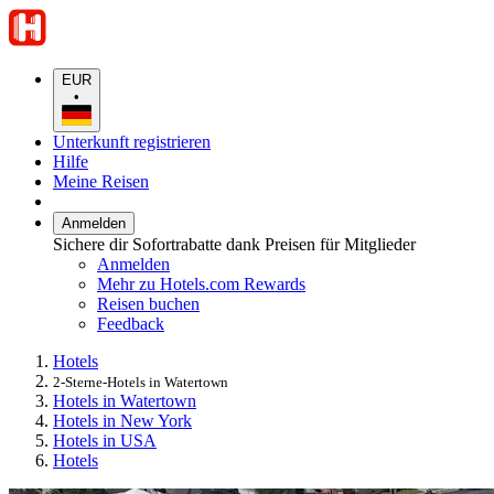
EUR
•
Unterkunft registrieren
Hilfe
Meine Reisen
Anmelden
Sichere dir Sofortrabatte dank Preisen für Mitglieder
Anmelden
Mehr zu Hotels.com Rewards
Reisen buchen
Feedback
Hotels
2-Sterne-Hotels in Watertown
Hotels in Watertown
Hotels in New York
Hotels in USA
Hotels