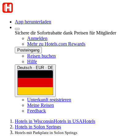
App herunterladen
Sichere dir Sofortrabatte dank Preisen für Mitglieder
Anmelden
Mehr zu Hotels.com Rewards
Posteingang
Reisen buchen
Hilfe
Deutsch · EUR · DE
Unterkunft registrieren
Meine Reisen
Feedback
Hotels in Wisconsin
Hotels in USA
Hotels
Hotels in Solon Springs
Hotels mit Parkplatz in Solon Springs