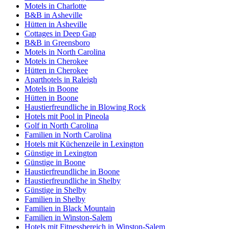
Motels in Charlotte
B&B in Asheville
Hütten in Asheville
Cottages in Deep Gap
B&B in Greensboro
Motels in North Carolina
Motels in Cherokee
Hütten in Cherokee
Aparthotels in Raleigh
Motels in Boone
Hütten in Boone
Haustierfreundliche in Blowing Rock
Hotels mit Pool in Pineola
Golf in North Carolina
Familien in North Carolina
Hotels mit Küchenzeile in Lexington
Günstige in Lexington
Günstige in Boone
Haustierfreundliche in Boone
Haustierfreundliche in Shelby
Günstige in Shelby
Familien in Shelby
Familien in Black Mountain
Familien in Winston-Salem
Hotels mit Fitnessbereich in Winston-Salem