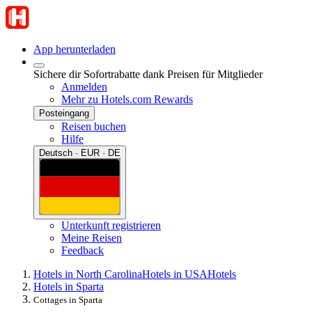
App herunterladen
Sichere dir Sofortrabatte dank Preisen für Mitglieder
Anmelden
Mehr zu Hotels.com Rewards
Posteingang
Reisen buchen
Hilfe
Deutsch · EUR · DE
Unterkunft registrieren
Meine Reisen
Feedback
Hotels in North Carolina
Hotels in USA
Hotels
Hotels in Sparta
Cottages in Sparta