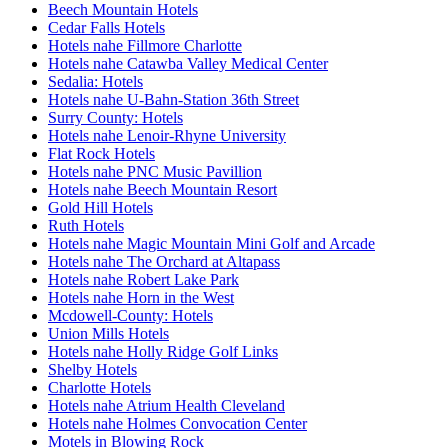
Beech Mountain Hotels
Cedar Falls Hotels
Hotels nahe Fillmore Charlotte
Hotels nahe Catawba Valley Medical Center
Sedalia: Hotels
Hotels nahe U-Bahn-Station 36th Street
Surry County: Hotels
Hotels nahe Lenoir-Rhyne University
Flat Rock Hotels
Hotels nahe PNC Music Pavillion
Hotels nahe Beech Mountain Resort
Gold Hill Hotels
Ruth Hotels
Hotels nahe Magic Mountain Mini Golf and Arcade
Hotels nahe The Orchard at Altapass
Hotels nahe Robert Lake Park
Hotels nahe Horn in the West
Mcdowell-County: Hotels
Union Mills Hotels
Hotels nahe Holly Ridge Golf Links
Shelby Hotels
Charlotte Hotels
Hotels nahe Atrium Health Cleveland
Hotels nahe Holmes Convocation Center
Motels in Blowing Rock