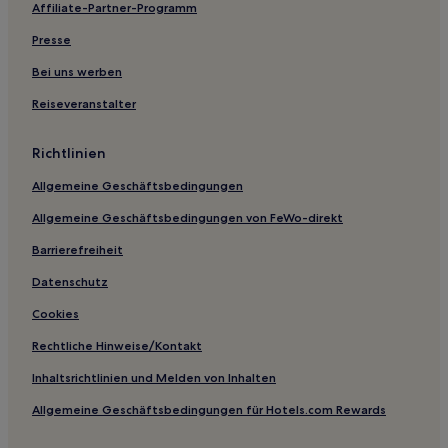
Affiliate-Partner-Programm
Aberdeen Hotels
Presse
Hotels nahe Ed's Exchange
Hotels nahe Rutgers University
Bei uns werben
Hotels nahe Six Flags Great Adventure
Reiseveranstalter
Pemberton Hotels
Richtlinien
Anchorage Hotels
Allgemeine Geschäftsbedingungen
Allentown Hotels
Allgemeine Geschäftsbedingungen von FeWo-direkt
Hotels nahe Vintage Automobile Museum of New Jersey
Barrierefreiheit
Hotels nahe Chadwick Beach Island
Hotels nahe Institute for Advanced Studies
Datenschutz
Oakhurst Hotels
Cookies
Hotels nahe Ortley Beach
Rechtliche Hinweise/Kontakt
Hotels nahe Bahnhof Newark International Airport
Inhaltsrichtlinien und Melden von Inhalten
Hotels nahe Bahnhof Jersey City Garfield Avenue
Allgemeine Geschäftsbedingungen für Hotels.com Rewards
Windsor Hotels