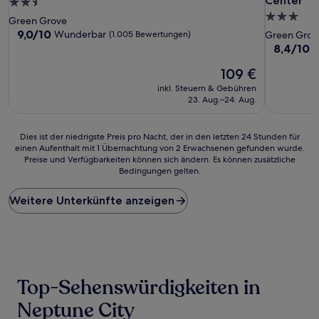
Center
2.5-
3.0-
Sterne-
Green Grove
Sterne-
Unterkunft
9.0
9,0/10
Wunderbar
(1.005 Bewertungen)
Green Grov
von
Unterkunf
8.4
8,4/10
S
10,
von
Wunderbar,
Der
109 €
10,
(1.005
Preis
Sehr
inkl. Steuern & Gebühren
Bewertungen)
beträgt
gut,
23. Aug.–24. Aug.
109 €
(683
Bewertun
Dies
Dies ist der niedrigste Preis pro Nacht, der in den letzten 24 Stunden für
einen Aufenthalt mit 1 Übernachtung von 2 Erwachsenen gefunden wurde.
ist
Preise und Verfügbarkeiten können sich ändern. Es können zusätzliche
der
Bedingungen gelten.
niedrigste
Preis
Weitere Unterkünfte anzeigen
pro
Nacht,
der
in
den
letzten
24 Stunden
Top-Sehenswürdigkeiten in
für
einen
Neptune City
Aufenthalt