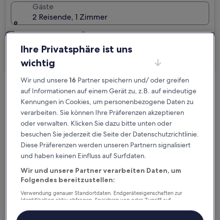
Gäste
2 Reisende, 1 Zimmer
Ich reise geschäftlich
Ihre Privatsphäre ist uns
Suchen
wichtig
Wir und unsere
16
Partner speichern und/ oder greifen
auf Informationen auf einem Gerät zu, z.B. auf eindeutige
Kostenlose Stornierung bei
Kennungen in Cookies, um personenbezogene Daten zu
Planänderungen
verarbeiten. Sie können Ihre Präferenzen akzeptieren
oder verwalten. Klicken Sie dazu bitte unten oder
Verdiene Prämien für jede
besuchen Sie jederzeit die Seite der Datenschutzrichtlinie.
wahrgenommene Übernachtung
Diese Präferenzen werden unseren Partnern signalisiert
und haben keinen Einfluss auf Surfdaten.
Mehr sparen mit Preisen für Mitglieder
Wir und unsere Partner verarbeiten Daten, um
Folgendes bereitzustellen:
Verwendung genauer Standortdaten. Endgeräteeigenschaften zur
Identifikation aktiv abfragen. Speichern von oder Zugriff auf
Informationen auf einem Endgerät. Personalisierte Werbung und
Überprüfe die Preise für diese Daten
Inhalte, Messung von Werbeleistung und der Performance von Inhalten,