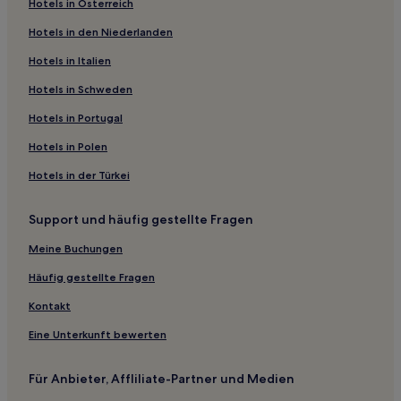
Hotels in Österreich
Hotels nahe Monster Mini Golf
Hotels in den Niederlanden
Yardville Hotels
Hotels in Italien
Ocean County: Hotels
Bergen: Hotels
Hotels in Schweden
Lake Como Hotels
Hotels in Portugal
Harvey Cedars: Hotels
Hotels in Polen
Hotels nahe Rutgers New Brunswick
Hotels in der Türkei
Hotels nahe Jersey City Public Library
Support und häufig gestellte Fragen
Hotels nahe Plainsboro Preserve
Meine Buchungen
New Jersey: Hotels
Somerset Hotels
Häufig gestellte Fragen
Hotels nahe Nassau Hall
Kontakt
Mcginley Square: Hotels
Eine Unterkunft bewerten
Spring Lake Heights: Hotels
Für Anbieter, Affliliate-Partner und Medien
Fort Dix Hotels