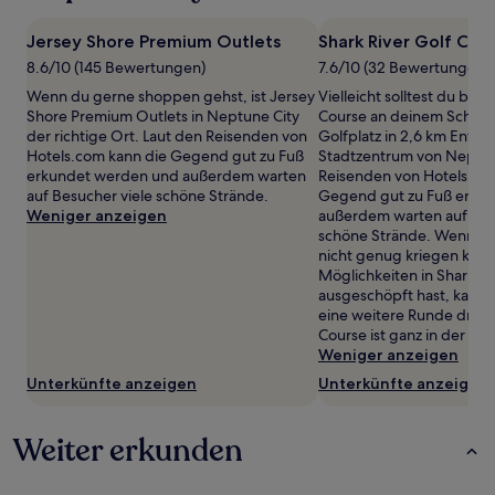
mit
1 Übernachtung
Jersey Shore Premium Outlets
Shark River Golf Cou
von
8.6/10 (145 Bewertungen)
7.6/10 (32 Bewertungen)
2 Erwachsenen
gefunden
Wenn du gerne shoppen gehst, ist Jersey
Vielleicht solltest du bei
wurde.
Shore Premium Outlets in Neptune City
Course an deinem Schwun
Preise
der richtige Ort. Laut den Reisenden von
Golfplatz in 2,6 km Entf
und
Hotels.com kann die Gegend gut zu Fuß
Stadtzentrum von Neptune
Verfügbarkeiten
erkundet werden und außerdem warten
Reisenden von Hotels.co
können
auf Besucher viele schöne Strände.
Gegend gut zu Fuß erku
sich
Weniger anzeigen
außerdem warten auf Bes
ändern.
schöne Strände. Wenn d
Es
nicht genug kriegen kann
können
Möglichkeiten in Shark Ri
zusätzliche
ausgeschöpft hast, kann
Bedingungen
eine weitere Runde drehe
gelten.
Course ist ganz in der Nä
Weniger anzeigen
Unterkünfte anzeigen
Unterkünfte anzeigen
Weiter erkunden