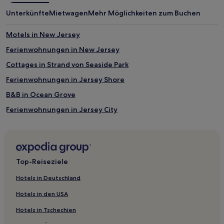
Unterkünfte
Mietwagen
Mehr Möglichkeiten zum Buchen
Motels in New Jersey
Ferienwohnungen in New Jersey
Cottages in Strand von Seaside Park
Ferienwohnungen in Jersey Shore
B&B in Ocean Grove
Ferienwohnungen in Jersey City
Aparthotels in Jersey City
Hotels nahe Holmdel Park
Pebble Beach Hotels
Top-Reiseziele
Hotels nahe Princeton University Art Museum
Hotels in Deutschland
North Beach: Hotels
Hotels in den USA
Hotels nahe Negri-Nepote Native Grassland Preserve
Hotels in Tschechien
Van Vorst Park: Hotels