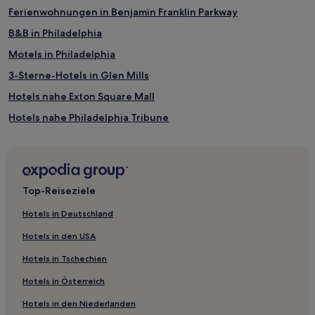
Ferienwohnungen in Benjamin Franklin Parkway
B&B in Philadelphia
Motels in Philadelphia
3-Sterne-Hotels in Glen Mills
Hotels nahe Exton Square Mall
Hotels nahe Philadelphia Tribune
Hotels nahe Philadelphia Walk of Fame
Hotels nahe Narberth Tennis Club
Penn Valley: Hotels
Top-Reiseziele
Hotels nahe Franklin Institute Science Museum
Hotels in Deutschland
Hotels nahe Hatfield Ice Arena
Hotels in den USA
Philadelphia Hotels
Hotels in Tschechien
Hotels nahe Please Touch Museum
Hotels in Österreich
Hotels nahe Valley Forge Military Academy
Hotels in den Niederlanden
Radnor: Hotels