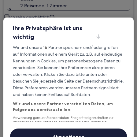
2 Reisende, 1 Zimmer
Ich reise geschäftlich
Ihre Privatsphäre ist uns
Suchen
wichtig
Wir und unsere
16
Partner speichern und/ oder greifen
Kostenlose Stornierung bei
auf Informationen auf einem Gerät zu, z.B. auf eindeutige
Planänderungen
Kennungen in Cookies, um personenbezogene Daten zu
verarbeiten. Sie können Ihre Präferenzen akzeptieren
oder verwalten. Klicken Sie dazu bitte unten oder
Verdiene Prämien für jede
besuchen Sie jederzeit die Seite der Datenschutzrichtlinie.
wahrgenommene Übernachtung
Diese Präferenzen werden unseren Partnern signalisiert
und haben keinen Einfluss auf Surfdaten.
Mehr sparen mit Preisen für Mitglieder
Wir und unsere Partner verarbeiten Daten, um
Folgendes bereitzustellen:
Verwendung genauer Standortdaten. Endgeräteeigenschaften zur
Identifikation aktiv abfragen. Speichern von oder Zugriff auf
Überprüfe die Preise für diese Daten
Informationen auf einem Endgerät. Personalisierte Werbung und
Inhalte, Messung von Werbeleistung und der Performance von Inhalten,
Zielgruppenforschung sowie Entwicklung und Verbesserung von
Akzeptieren