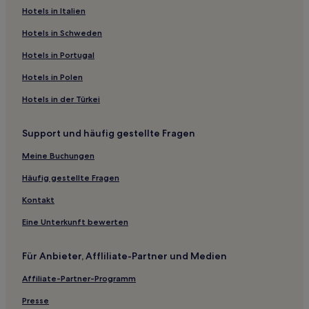
Hotels in Italien
Hotels nahe Washington Square Park
Hotels nahe Philadelphia Insectarium and Butterfly Pavilion
Hotels in Schweden
Hotels nahe Elfreth's Alley
Hotels in Portugal
Hotels nahe National Memorial Arch
Hotels in Polen
Hotels nahe U-Bahn-Station PHL Airport Terminals C & D
Hotels in der Türkei
Hotels nahe Haltestelle 59th & Chester Ave
Support und häufig gestellte Fragen
Trooper: Hotels
Meine Buchungen
Valley Forge: Hotels
Intercourse Hotels
Häufig gestellte Fragen
Modena Hotels
Kontakt
Folsom Hotels
Eine Unterkunft bewerten
Hotels nahe Straßenbahnhaltestelle Girard Ave & 60th St
Für Anbieter, Affliliate-Partner und Medien
West Conshohocken: Hotels
Affiliate-Partner-Programm
Hotels nahe PHL Airport Terminals E & F-Station
Presse
New Berlinville Hotels