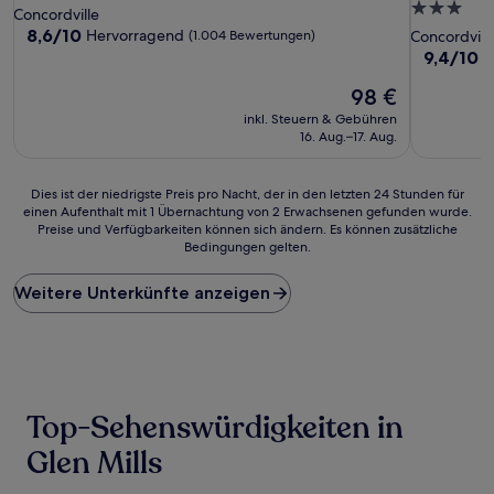
3.0-
Sterne-
Concordville
Sterne-
Unterkunft
8.6
8,6/10
Hervorragend
(1.004 Bewertungen)
Concordvill
von
Unterkunf
9.4
9,4/10
A
10,
von
Hervorragend,
Der
98 €
10,
(1.004
Preis
Außergewö
inkl. Steuern & Gebühren
Bewertungen)
beträgt
(680
16. Aug.–17. Aug.
98 €
Bewertun
Dies
Dies ist der niedrigste Preis pro Nacht, der in den letzten 24 Stunden für
einen Aufenthalt mit 1 Übernachtung von 2 Erwachsenen gefunden wurde.
ist
Preise und Verfügbarkeiten können sich ändern. Es können zusätzliche
der
Bedingungen gelten.
niedrigste
Preis
Weitere Unterkünfte anzeigen
pro
Nacht,
der
in
den
letzten
24 Stunden
Top-Sehenswürdigkeiten in
für
einen
Glen Mills
Aufenthalt
mit