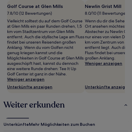
1 Übernachtung
Golf Course at Glen Mills
Newlin Grist Mill
von
7.8/10 (12 Bewertungen)
8.0/10 (11 Bewertungen)
2 Erwachsenen
gefunden
Vielleicht solltest du auf dem Golf Course
Wenn du dir die Sehensw
wurde.
at Glen Mills ein paar Runden drehen, 1,5
Ort ansehen möchtest, sol
Preise
km vom Stadtzentrum von Glen Mills
Abstecher zu Newlin Gris
und
entfernt. Auch die idyllische Lage am Fluss
nur eines von vielen Denk
Verfügbarkeiten
findet bei unseren Reisenden großen
km vom Zentrum von Phil
können
Anklang. Wenn du vom Golfen nicht
entfernt liegt. Auch die i
sich
genug kriegen kannst und die
Fluss findet bei unseren 
ändern.
Möglichkeiten in Golf Course at Glen Mills
großen Anklang.
Es
ausgeschöpft hast, kannst du dennoch
Weniger anzeigen
können
eine weitere Runde drehen: Tee It Up
zusätzliche
Golf Center ist ganz in der Nähe.
Bedingungen
Weniger anzeigen
gelten.
Unterkünfte anzeigen
Unterkünfte anzeigen
Weiter erkunden
Unterkünfte
Mehr Möglichkeiten zum Buchen