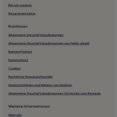
Sanatoga: Hotels
Bei uns werben
Hotels nahe Monster Mini Golf
Reiseveranstalter
Oxford Hotels
Richtlinien
Erdenheim: Hotels
Allgemeine Geschäftsbedingungen
Hotels nahe Historical Society of Pennsylvania
Allgemeine Geschäftsbedingungen von FeWo-direkt
Hotels nahe Straßenbahnhaltestelle Frankford Ave &
Richmond St
Barrierefreiheit
Hotels nahe Independence Visitor Center
Datenschutz
Hotels nahe Arcadia University
Cookies
Hotels nahe Va La Vineyards
Rechtliche Hinweise/Kontakt
Hotels nahe National Christmas Center
Inhaltsrichtlinien und Melden von Inhalten
Chester County: Hotels
Allgemeine Geschäftsbedingungen für Hotels.com Rewards
North Wales Hotels
Exton Hotels
Weitere Informationen
Hotels nahe Straßenbahnhaltestelle Girard Ave & 7th St
Über uns