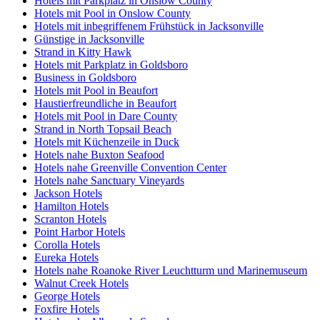
Hotels mit Parkplatz in Onslow County
Hotels mit Pool in Onslow County
Hotels mit inbegriffenem Frühstück in Jacksonville
Günstige in Jacksonville
Strand in Kitty Hawk
Hotels mit Parkplatz in Goldsboro
Business in Goldsboro
Hotels mit Pool in Beaufort
Haustierfreundliche in Beaufort
Hotels mit Pool in Dare County
Strand in North Topsail Beach
Hotels mit Küchenzeile in Duck
Hotels nahe Buxton Seafood
Hotels nahe Greenville Convention Center
Hotels nahe Sanctuary Vineyards
Jackson Hotels
Hamilton Hotels
Scranton Hotels
Point Harbor Hotels
Corolla Hotels
Eureka Hotels
Hotels nahe Roanoke River Leuchtturm und Marinemuseum
Walnut Creek Hotels
George Hotels
Foxfire Hotels