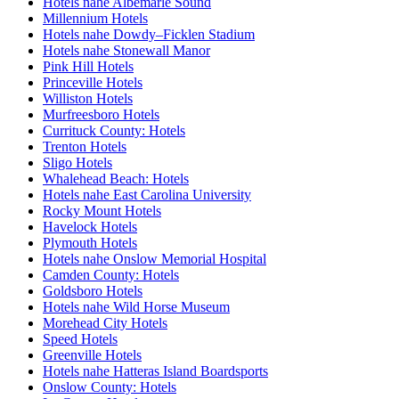
Hotels nahe Albemarle Sound
Millennium Hotels
Hotels nahe Dowdy–Ficklen Stadium
Hotels nahe Stonewall Manor
Pink Hill Hotels
Princeville Hotels
Williston Hotels
Murfreesboro Hotels
Currituck County: Hotels
Trenton Hotels
Sligo Hotels
Whalehead Beach: Hotels
Hotels nahe East Carolina University
Rocky Mount Hotels
Havelock Hotels
Plymouth Hotels
Hotels nahe Onslow Memorial Hospital
Camden County: Hotels
Goldsboro Hotels
Hotels nahe Wild Horse Museum
Morehead City Hotels
Speed Hotels
Greenville Hotels
Hotels nahe Hatteras Island Boardsports
Onslow County: Hotels