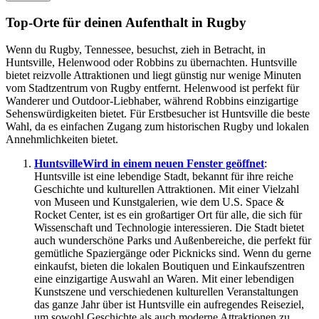
Top-Orte für deinen Aufenthalt in Rugby
Wenn du Rugby, Tennessee, besuchst, zieh in Betracht, in
Huntsville, Helenwood oder Robbins zu übernachten. Huntsville
bietet reizvolle Attraktionen und liegt günstig nur wenige Minuten
vom Stadtzentrum von Rugby entfernt. Helenwood ist perfekt für
Wanderer und Outdoor-Liebhaber, während Robbins einzigartige
Sehenswürdigkeiten bietet. Für Erstbesucher ist Huntsville die beste
Wahl, da es einfachen Zugang zum historischen Rugby und lokalen
Annehmlichkeiten bietet.
Huntsville
Wird in einem neuen Fenster geöffnet
:
Huntsville ist eine lebendige Stadt, bekannt für ihre reiche
Geschichte und kulturellen Attraktionen. Mit einer Vielzahl
von Museen und Kunstgalerien, wie dem U.S. Space &
Rocket Center, ist es ein großartiger Ort für alle, die sich für
Wissenschaft und Technologie interessieren. Die Stadt bietet
auch wunderschöne Parks und Außenbereiche, die perfekt für
gemütliche Spaziergänge oder Picknicks sind. Wenn du gerne
einkaufst, bieten die lokalen Boutiquen und Einkaufszentren
eine einzigartige Auswahl an Waren. Mit einer lebendigen
Kunstszene und verschiedenen kulturellen Veranstaltungen
das ganze Jahr über ist Huntsville ein aufregendes Reiseziel,
um sowohl Geschichte als auch moderne Attraktionen zu