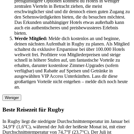
preisgünstigere Optionen könntest du Hotels in weniger
zentralen Vierteln in Betracht ziehen, die meist
erschwinglicher sind und dir dennoch einen guten Zugang zu
den Sehenswürdigkeiten bieten, die du besuchen möchtest.
Das Erkunden unabhängiger Hotels etwas außerhalb kann
auch ein authentischeres und preisbewussteres Erlebnis
bieten.
Werde Mitglied:
Melde dich kostenlos an und beginne,
deinen nächsten Aufenthalt in Rugby zu planen. Als Mitglied
schaltest du exklusive Ersparnisse bei über 100.000 Hotels
weltweit frei. Profitiere von Mitgliederpreisen und steige
schnell in höhere Stufen auf, um fantastische Vorteile zu
erhalten, darunter kostenlose Zimmer-Upgrades (sofern
verfügbar) und Rabatte auf Speisen und Getränke in
ausgewählten VIP Access Unterkünften. Lass dir diese
großartigen Vorteile nicht entgehen – melde dich noch heute
an.
Weniger
Beste Reisezeit für Rugby
In Rugby liegt die niedrigste Durchschnittstemperatur im Januar bei
34,9°F (1,6°C), während der Juli der heißeste Monat ist, mit einer
Durchschnittstemperatur von 74,7°F (23,7°C). Der Juli ist