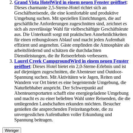
Grand Vista Hotel
Wird in einem neuen Fenster geöffnet
:
Dieses charmante 2,5-Sterne-Hotel richtet sich an
Geschäftsreisende, die eine komfortable und produktive
Umgebung suchen. Mit speziellen Einrichtungen, die auf
geschäftliche Anforderungen zugeschnitten sind, zeichnet es
sich als zuverlässige Wahl für vielbeschäftigte Geschäftsleute
aus. Die Unterkunft sorgt mit praktischen Annehmlichkeiten
für einen reibungslosen Ablauf und macht jeden Aufenthalt
effizient und angenehm. Gäste empfinden die Atmosphäre als
arbeitsfördernd und schätzen die durchdachten
Dienstleistungen, die ihr Reiseerlebnis verbessern.
Laurel Creek Campground
Wird in einem neuen Fenster
geöffnet
: Dieses Hotel bietet ein 2,0-Sterne-Erlebnis und ist
auf diejenigen zugeschnitten, die Abenteuer und Outdoor-
Spannung suchen. Mit Aktivitäten wie Jagen, Reiten und
Wandern vor Ort bietet es eine begeisternde Umgebung, die
Naturliebhaber anspricht. Der Schwerpunkt auf
Abenteuersportarten schafft eine energiegeladene Umgebung
und macht es zu einer beliebten Wahl unter Reisenden, die die
umliegenden Landschaften erkunden möchten. Besucher
genießen die ansprechenden Freizeitangebote, die zu
unvergesslichen Aufenthalten voller Erkundung und
Spannung beitragen.
Weniger