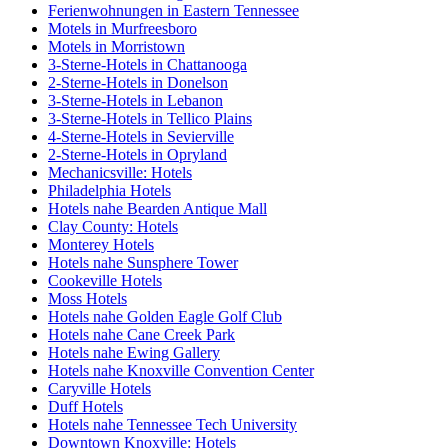
Ferienwohnungen in Eastern Tennessee
Motels in Murfreesboro
Motels in Morristown
3-Sterne-Hotels in Chattanooga
2-Sterne-Hotels in Donelson
3-Sterne-Hotels in Lebanon
3-Sterne-Hotels in Tellico Plains
4-Sterne-Hotels in Sevierville
2-Sterne-Hotels in Opryland
Mechanicsville: Hotels
Philadelphia Hotels
Hotels nahe Bearden Antique Mall
Clay County: Hotels
Monterey Hotels
Hotels nahe Sunsphere Tower
Cookeville Hotels
Moss Hotels
Hotels nahe Golden Eagle Golf Club
Hotels nahe Cane Creek Park
Hotels nahe Ewing Gallery
Hotels nahe Knoxville Convention Center
Caryville Hotels
Duff Hotels
Hotels nahe Tennessee Tech University
Downtown Knoxville: Hotels