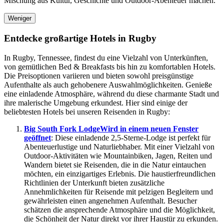
Mischung aus Kultur, Geschichte und Outdoor-Abenteuer machen.
Weniger
Entdecke großartige Hotels in Rugby
In Rugby, Tennessee, findest du eine Vielzahl von Unterkünften,
von gemütlichen Bed & Breakfasts bis hin zu komfortablen Hotels.
Die Preisoptionen variieren und bieten sowohl preisgünstige
Aufenthalte als auch gehobenere Auswahlmöglichkeiten. Genieße
eine einladende Atmosphäre, während du diese charmante Stadt und
ihre malerische Umgebung erkundest. Hier sind einige der
beliebtesten Hotels bei unseren Reisenden in Rugby:
Big South Fork Lodge
Wird in einem neuen Fenster
geöffnet
: Diese einladende 2,5-Sterne-Lodge ist perfekt für
Abenteuerlustige und Naturliebhaber. Mit einer Vielzahl von
Outdoor-Aktivitäten wie Mountainbiken, Jagen, Reiten und
Wandern bietet sie Reisenden, die in die Natur eintauchen
möchten, ein einzigartiges Erlebnis. Die haustierfreundlichen
Richtlinien der Unterkunft bieten zusätzliche
Annehmlichkeiten für Reisende mit pelzigen Begleitern und
gewährleisten einen angenehmen Aufenthalt. Besucher
schätzen die ansprechende Atmosphäre und die Möglichkeit,
die Schönheit der Natur direkt vor ihrer Haustür zu erkunden.