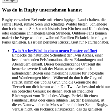
Was du in Rugby unternehmen kannst
Rugby verzaubert Reisende mit seinen üppigen Landschaften, die
sanfte Hügel, ruhige Seen und schattige Wälder bieten. Schlendere
durch charmante Straßen mit historischen Kirchen und Kathedralen,
oder entspanne an nahegelegenen Stränden. Outdoor-Fans können
malerische Wege wandern, während Familien Picknicks in ruhigen
Parks genießen. Es ist ein perfekter Rückzugsort für Naturliebhaber.
Twin Arches
Wird in einem neuen Fenster geöffnet
–
Entdecke die natürliche Schönheit der Twin Arches, einer
beeindruckenden Felsformation, die zu Erkundungen und
Abenteuern einlädt. Dieser beeindruckende Ort zeigt die
bemerkenswerte Kraft der Natur, wobei seine hoch
aufragenden Bögen eine malerische Kulisse für Fotografie
und Wanderungen bieten. Während du durch die Gegend
streifst, nimm das üppige Grün und die Geräusche der
Tierwelt um dich herum wahr. Die Twin Arches sind nicht nur
ein optischer Genuss; sie dienen auch als friedlicher
Rückzugsort vom Trubel des Alltags. Perfekt für einen
Familienausflug oder einen ruhigen Tag der Besinnung, ist
dieses Naturwunder ein Muss während deiner Zeit in Rugby.
Vergiss nicht, ein Picknick einzupacken, das du genießen