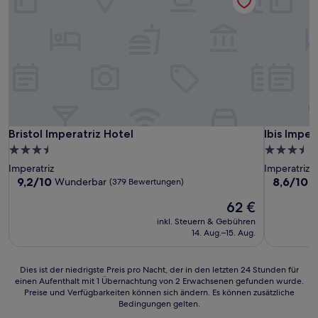
Bristol Imperatriz Hotel
Ibis Impera
Bristol Imperatriz Hotel
Ibis Imper
3.5-
3.5-
Sterne-
Sterne-
Imperatriz
Imperatriz
Unterkunft
Unterkunf
9.2
8.6
9,2/10
8,6/10
Wunderbar
H
(379 Bewertungen)
von
von
Der
62 €
10,
10,
Preis
Wunderbar,
Hervorrag
inkl. Steuern & Gebühren
beträgt
(379
(334
14. Aug.–15. Aug.
62 €
Bewertungen)
Bewertun
Dies
Dies ist der niedrigste Preis pro Nacht, der in den letzten 24 Stunden für
einen Aufenthalt mit 1 Übernachtung von 2 Erwachsenen gefunden wurde.
ist
Preise und Verfügbarkeiten können sich ändern. Es können zusätzliche
der
Bedingungen gelten.
niedrigste