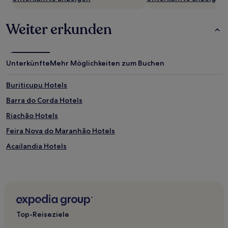
zusätzliche
Bedingungen
gelten.
Weiter erkunden
Unterkünfte
Mehr Möglichkeiten zum Buchen
Buriticupu Hotels
Barra do Corda Hotels
Riachão Hotels
Feira Nova do Maranhão Hotels
Acailandia Hotels
Top-Reiseziele