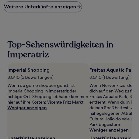
Preis
Weitere Unterkünfte anzeigen
pro
Nacht,
der
in
den
letzten
24 Stunden
Top-Sehenswürdigkeiten in
für
einen
Imperatriz
Aufenthalt
mit
1 Übernachtung
Imperial Shopping
Freitas Aquatic Park
von
8.0/10 (5 Bewertungen)
8.0/10 (1 Bewertung)
2 Erwachsenen
gefunden
Wenn du gerne shoppen gehst, ist
Wenn Nervenkitzel dein D
wurde.
Imperial Shopping in Imperatriz der
dich auf den Weg zu folg
Preise
richtige Ort. Shoppingliebhaber kommen
Freitas Aquatic Park, 3,4 
und
hier auf ihre Kosten: Vicente Fritz Markt.
entfernt. Wenn du in Frei
Verfügbarkeiten
Weniger anzeigen
deinen Spaß hattest, wer
können
nahegelegenen Attraktio
sich
Cultural João do Vale und
ändern.
Park begeistern.
Es
Weniger anzeigen
können
Unterkünfte anzeigen
Unterkünfte anzeigen