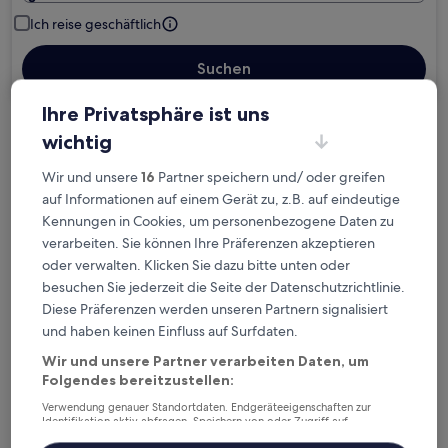
Ich reise geschäftlich
Suchen
Ihre Privatsphäre ist uns
wichtig
Kostenlose Stornierung bei
Planänderungen
Wir und unsere
16
Partner speichern und/ oder greifen
auf Informationen auf einem Gerät zu, z.B. auf eindeutige
Verdiene Prämien für jede
Kennungen in Cookies, um personenbezogene Daten zu
wahrgenommene Übernachtung
verarbeiten. Sie können Ihre Präferenzen akzeptieren
oder verwalten. Klicken Sie dazu bitte unten oder
besuchen Sie jederzeit die Seite der Datenschutzrichtlinie.
Mehr sparen mit Preisen für Mitglieder
Diese Präferenzen werden unseren Partnern signalisiert
und haben keinen Einfluss auf Surfdaten.
Wir und unsere Partner verarbeiten Daten, um
Überprüfe die Preise für diese Daten
Folgendes bereitzustellen:
Verwendung genauer Standortdaten. Endgeräteeigenschaften zur
Heute
Morgen
Identifikation aktiv abfragen. Speichern von oder Zugriff auf
Informationen auf einem Endgerät. Personalisierte Werbung und
6. Aug. - 7. Aug.
7. Aug. - 8. Aug.