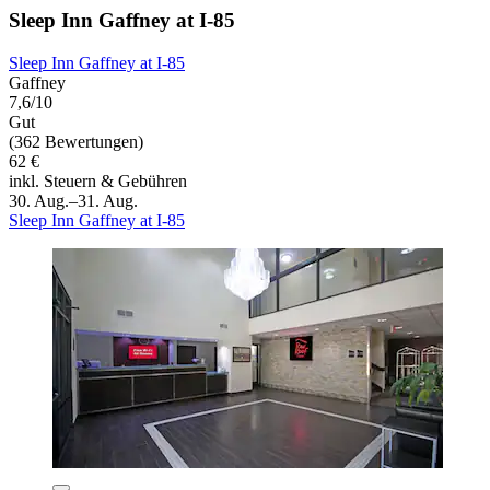
Sleep Inn Gaffney at I-85
Sleep Inn Gaffney at I-85
Gaffney
7,6/10
Gut
(362 Bewertungen)
62 €
inkl. Steuern & Gebühren
30. Aug.–31. Aug.
Sleep Inn Gaffney at I-85