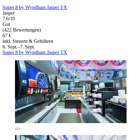
Super 8 by Wyndham Jasper TX
Jasper
7,6/10
Gut
(422 Bewertungen)
67 €
inkl. Steuern & Gebühren
6. Sept.–7. Sept.
Super 8 by Wyndham Jasper TX