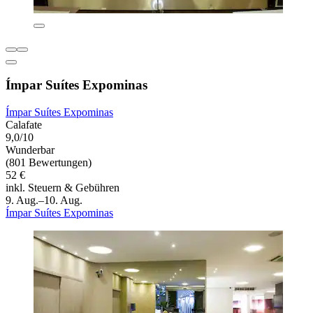
Ímpar Suítes Expominas
Ímpar Suítes Expominas
Calafate
9,0/10
Wunderbar
(801 Bewertungen)
52 €
inkl. Steuern & Gebühren
9. Aug.–10. Aug.
Ímpar Suítes Expominas