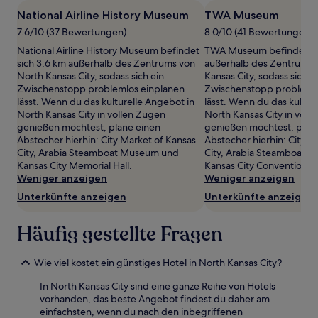
1 Übernachtung
National Airline History Museum
TWA Museum
von
7.6/10 (37 Bewertungen)
8.0/10 (41 Bewertungen)
2 Erwachsenen
gefunden
National Airline History Museum befindet
TWA Museum befindet si
wurde.
sich 3,6 km außerhalb des Zentrums von
außerhalb des Zentrums 
Preise
North Kansas City, sodass sich ein
Kansas City, sodass sich e
und
Zwischenstopp problemlos einplanen
Zwischenstopp problemlo
Verfügbarkeiten
lässt. Wenn du das kulturelle Angebot in
lässt. Wenn du das kultur
können
North Kansas City in vollen Zügen
North Kansas City in voll
sich
genießen möchtest, plane einen
genießen möchtest, plan
ändern.
Abstecher hierhin: City Market of Kansas
Abstecher hierhin: City M
Es
City, Arabia Steamboat Museum und
City, Arabia Steamboat 
können
Kansas City Memorial Hall.
Kansas City Convention C
zusätzliche
Weniger anzeigen
Weniger anzeigen
Bedingungen
Unterkünfte anzeigen
Unterkünfte anzeigen
gelten.
Häufig gestellte Fragen
Wie viel kostet ein günstiges Hotel in North Kansas City?
In North Kansas City sind eine ganze Reihe von Hotels
vorhanden, das beste Angebot findest du daher am
einfachsten, wenn du nach den inbegriffenen