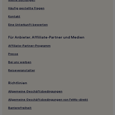
Hotels mit inbegriffenem Frühstück in Missouri
Günstige in Missouri
Häufig gestellte Fragen
Hotels mit Pool in St. Joseph
Kontakt
Familien in Sedalia
Eine Unterkunft bewerten
2-Sterne-Hotels in Chillicothe
Für Anbieter, Affliliate-Partner und Medien
3-Sterne-Hotels in Liberty
Affiliate-Partner-Programm
4-Sterne-Hotels in Kansas City
Presse
Stanberry Hotels
Metz Hotels
Bei uns werben
Platte County: Hotels
Reiseveranstalter
Amazonia Hotels
Richtlinien
Malta Bend Hotels
Allgemeine Geschäftsbedingungen
Dearborn Hotels
Allgemeine Geschäftsbedingungen von FeWo-direkt
Hotels nahe Station Metro Center
Barrierefreiheit
Hotels nahe Pony Express Museum