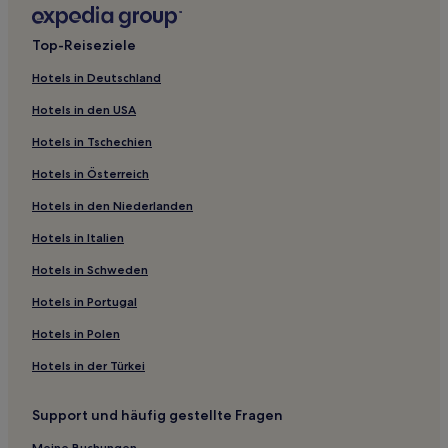
Günstige in Springfield
Hotels mit Pool in Springfield
Top-Reiseziele
Hotels mit Parkplatz in Springfield
Hotels in Deutschland
Haustierfreundliche in Springfield
Hotels in den USA
Günstige in Macon
Hotels in Tschechien
Familien in Macon
Hotels in Österreich
Haustierfreundliche in Macon
Hotels in den Niederlanden
Familien nahe Wild Animal Safari
Hotels in Italien
Familien nahe Lamar Lake
Hotels mit Parkplatz in Kansas City
Hotels in Schweden
Haustierfreundliche in Kansas City
Hotels in Portugal
Hotels mit inbegriffenem Frühstück in Kansas City
Hotels in Polen
Hotels mit Küchenzeile in Osage Beach
Hotels in der Türkei
Günstige in Osage Beach
Support und häufig gestellte Fragen
Lgbtqia-Freundliche in Crossroads Arts District
Meine Buchungen