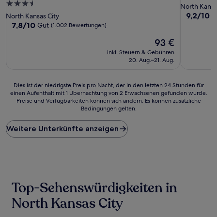
3.5-
Sterne-
North Kansa
Sterne-
Unterkunf
9.2
9,2/10
W
North Kansas City
von
Unterkunft
7.8
7,8/10
Gut
(1.002 Bewertungen)
10,
von
Der
Wunderba
93 €
10,
Preis
(469
Gut,
inkl. Steuern & Gebühren
beträgt
Bewertun
(1.002
20. Aug.–21. Aug.
93 €
Bewertungen)
Dies
Dies ist der niedrigste Preis pro Nacht, der in den letzten 24 Stunden für
einen Aufenthalt mit 1 Übernachtung von 2 Erwachsenen gefunden wurde.
ist
Preise und Verfügbarkeiten können sich ändern. Es können zusätzliche
der
Bedingungen gelten.
niedrigste
Preis
Weitere Unterkünfte anzeigen
pro
Nacht,
der
in
den
letzten
24 Stunden
Top-Sehenswürdigkeiten in
für
einen
North Kansas City
Aufenthalt
mit