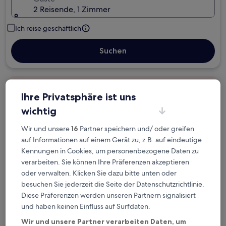
2 Reisende, 1 Zimmer
Ich reise geschäftlich
Suchen
Kostenlose Stornierung bei
Ihre Privatsphäre ist uns
Planänderungen
wichtig
Verdiene Prämien für jede
Wir und unsere
16
Partner speichern und/ oder greifen
wahrgenommene Übernachtung
auf Informationen auf einem Gerät zu, z.B. auf eindeutige
Kennungen in Cookies, um personenbezogene Daten zu
verarbeiten. Sie können Ihre Präferenzen akzeptieren
Mehr sparen mit Preisen für Mitglieder
oder verwalten. Klicken Sie dazu bitte unten oder
besuchen Sie jederzeit die Seite der Datenschutzrichtlinie.
Diese Präferenzen werden unseren Partnern signalisiert
Überprüfe die Preise für diese Daten
und haben keinen Einfluss auf Surfdaten.
Wir und unsere Partner verarbeiten Daten, um