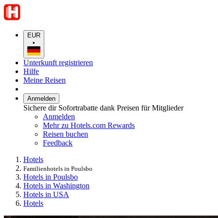
EUR
•
Unterkunft registrieren
Hilfe
Meine Reisen
Anmelden
Sichere dir Sofortrabatte dank Preisen für Mitglieder
Anmelden
Mehr zu Hotels.com Rewards
Reisen buchen
Feedback
Hotels
Familienhotels in Poulsbo
Hotels in Poulsbo
Hotels in Washington
Hotels in USA
Hotels