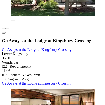
GetAways at the Lodge at Kingsbury Crossing
GetAways at the Lodge at Kingsbury Crossing
Lower Kingsbury
9,2/10
Wunderbar
(224 Bewertungen)
114 €
inkl. Steuern & Gebühren
19. Aug.–20. Aug.
GetAways at the Lodge at Kingsbury Crossing