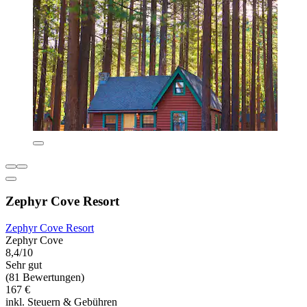
Zephyr Cove Resort
Zephyr Cove Resort
Zephyr Cove
8,4/10
Sehr gut
(81 Bewertungen)
167 €
inkl. Steuern & Gebühren