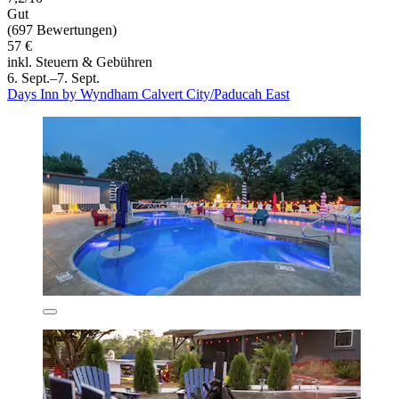
Gut
(697 Bewertungen)
57 €
inkl. Steuern & Gebühren
6. Sept.–7. Sept.
Days Inn by Wyndham Calvert City/Paducah East