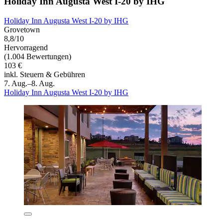
Holiday Inn Augusta West I-20 by IHG
Holiday Inn Augusta West I-20 by IHG
Grovetown
8,8/10
Hervorragend
(1.004 Bewertungen)
103 €
inkl. Steuern & Gebühren
7. Aug.–8. Aug.
Holiday Inn Augusta West I-20 by IHG