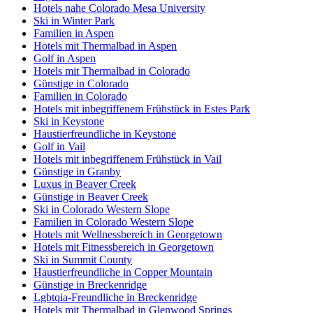
Hotels nahe Colorado Mesa University
Ski in Winter Park
Familien in Aspen
Hotels mit Thermalbad in Aspen
Golf in Aspen
Hotels mit Thermalbad in Colorado
Günstige in Colorado
Familien in Colorado
Hotels mit inbegriffenem Frühstück in Estes Park
Ski in Keystone
Haustierfreundliche in Keystone
Golf in Vail
Hotels mit inbegriffenem Frühstück in Vail
Günstige in Granby
Luxus in Beaver Creek
Günstige in Beaver Creek
Ski in Colorado Western Slope
Familien in Colorado Western Slope
Hotels mit Wellnessbereich in Georgetown
Hotels mit Fitnessbereich in Georgetown
Ski in Summit County
Haustierfreundliche in Copper Mountain
Günstige in Breckenridge
Lgbtqia-Freundliche in Breckenridge
Hotels mit Thermalbad in Glenwood Springs