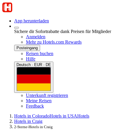
App herunterladen
Sichere dir Sofortrabatte dank Preisen für Mitglieder
Anmelden
Mehr zu Hotels.com Rewards
Posteingang
Reisen buchen
Hilfe
Deutsch · EUR · DE
Unterkunft registrieren
Meine Reisen
Feedback
Hotels in Colorado
Hotels in USA
Hotels
Hotels in Craig
2-Sterne-Hotels in Craig