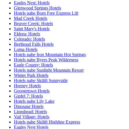
Eagles Nest: Hotels
Glenwood Springs Hotels
Hotels nahe Born Free Express Lift
Mad Creek Hotels
Beaver Creek: Hotels
Saint Mary's Hotels
Eldora: Hotels
Colorado: Hotels
Berthoud Falls Hotels
Loma Hotels
Hotels nahe Iron Mountain Hot Springs
Hotels nahe Byers Peak Wilderness
Eagle County: Hotels
Hotels nahe Sunlight Mountain Resort
Winter Park Hotels
Hotels nahe Skilift Sunnyside
Heeney Hotels
Georgetown Hotels
Gipfel 7: Hotels
Hotels nahe Lily Lake
Dinosaur Hotels
Lionshead: Hotels
Vail Village: Hotels
Hotels nahe Skilift Highline Express
Eagles Nest Hotels