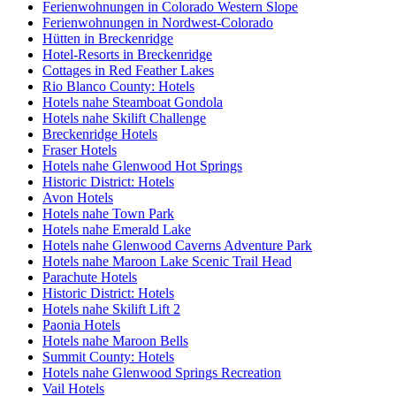
Ferienwohnungen in Colorado Western Slope
Ferienwohnungen in Nordwest-Colorado
Hütten in Breckenridge
Hotel-Resorts in Breckenridge
Cottages in Red Feather Lakes
Rio Blanco County: Hotels
Hotels nahe Steamboat Gondola
Hotels nahe Skilift Challenge
Breckenridge Hotels
Fraser Hotels
Hotels nahe Glenwood Hot Springs
Historic District: Hotels
Avon Hotels
Hotels nahe Town Park
Hotels nahe Emerald Lake
Hotels nahe Glenwood Caverns Adventure Park
Hotels nahe Maroon Lake Scenic Trail Head
Parachute Hotels
Historic District: Hotels
Hotels nahe Skilift Lift 2
Paonia Hotels
Hotels nahe Maroon Bells
Summit County: Hotels
Hotels nahe Glenwood Springs Recreation
Vail Hotels