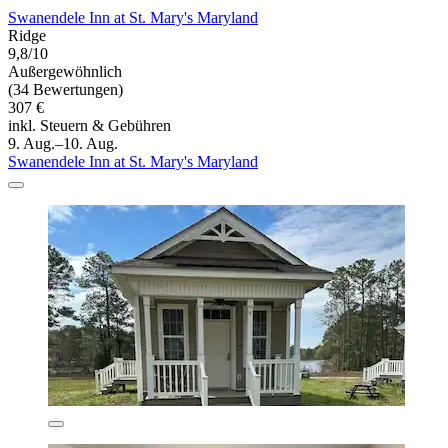
Swanendele Inn at St. Mary's Maryland
Ridge
9,8/10
Außergewöhnlich
(34 Bewertungen)
307 €
inkl. Steuern & Gebühren
9. Aug.–10. Aug.
Swanendele Inn at St. Mary's Maryland