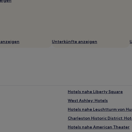
eigen
 anzeigen
Unterkünfte anzeigen
U
Hotels nahe Liberty Square
West Ashley: Hotels
Hotels nahe Leuchtturm von Hun
Charleston Historic District: Hot
Hotels nahe American Theater