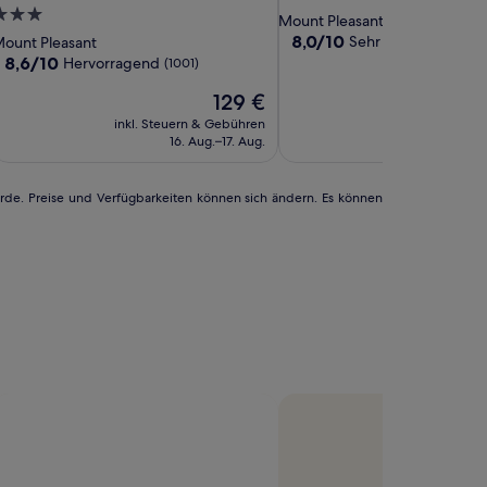
ilton
t
harleston
y
at
Charleston
by
Mt.
.0-
Sterne-
Mount Pleasant
harleston
sle
t.
ilton
Isle
Mt.
Hilton
Pleasant
terne-
Unterkunft
8.0
8,0/10
Sehr gut
ount Pleasant
(1001)
Mount
Of
leasant
harleston
Of
Pleasant
Charleston
-
von
nterkunft
8.6
8,6/10
Hervorragend
(1001)
10,
leasant
alms
Palms
-
Charleston
von
Der
Sehr
129 €
10,
onnector
Mt
Connector
Mt
Preis
gut,
Hervorragend,
leasant
inkl. Steuern & Gebühren
Pleasant
inkl. Steuern
beträgt
(1001)
(1001)
16. Aug.–17. Aug.
13. A
129 €
urde. Preise und Verfügbarkeiten können sich ändern. Es können