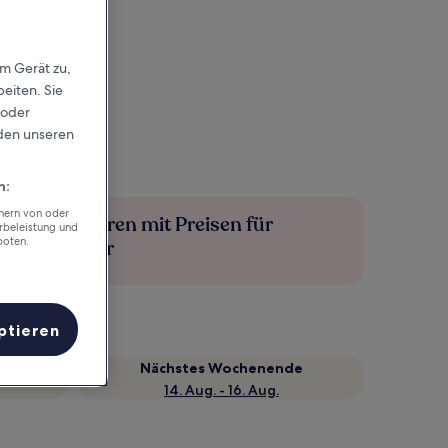
em Gerät zu,
eiten. Sie
 oder
rden unseren
n:
chern von oder
Mehr sparen mit Preisen für
rbeleistung und
boten.
Mitglieder
ptieren
Nächstes Wochenende
14. Aug. - 16. Aug.