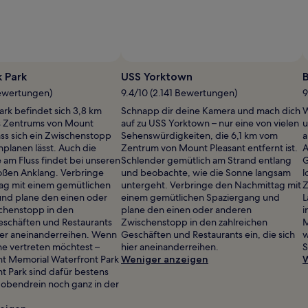
 Park
USS Yorktown
Bewertungen)
9.4/10 (2.141 Bewertungen)
9
rk befindet sich 3,8 km
Schnapp dir deine Kamera und mach dich
W
s Zentrums von Mount
auf zu USS Yorktown – nur eine von vielen
u
ass sich ein Zwischenstopp
Sehenswürdigkeiten, die 6,1 km vom
a
nplanen lässt. Auch die
Zentrum von Mount Pleasant entfernt ist.
A
e am Fluss findet bei unseren
Schlender gemütlich am Strand entlang
G
oßen Anklang. Verbringe
und beobachte, wie die Sonne langsam
l
ag mit einem gemütlichen
untergeht. Verbringe den Nachmittag mit
Z
und plane den einen oder
einem gemütlichen Spaziergang und
L
chenstopp in den
plane den einen oder anderen
i
eschäften und Restaurants
Zwischenstopp in den zahlreichen
M
 hier aneinanderreihen. Wenn
Geschäften und Restaurants ein, die sich
w
ine vertreten möchtest –
hier aneinanderreihen.
S
t Memorial Waterfront Park
Weniger anzeigen
W
t Park sind dafür bestens
obendrein noch ganz in der