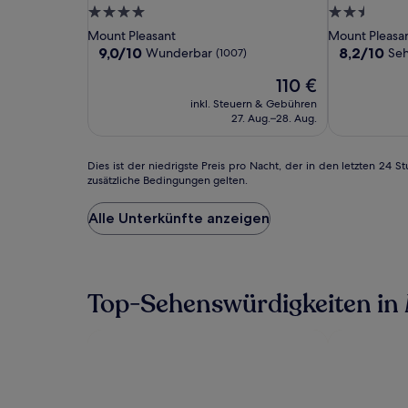
Hilton
Hilton
at
4.0-
2.5-
Charleston
Charleston
Isle
Sterne-
Sterne-
Mount Pleasant
Mount Pleasa
Mount
Mount
Of
Unterkunft
Unterkunft
9.0
8.2
9,0/10
8,2/10
Wunderbar
Seh
(1007)
Pleasant
Pleasant
Palms
von
von
Der
110 €
10,
10,
Connector
Preis
Wunderbar,
Sehr
inkl. Steuern & Gebühren
beträgt
(1007)
gut,
27. Aug.–28. Aug.
110 €
(1008)
Dies
Dies ist der niedrigste Preis pro Nacht, der in den letzten 2
zusätzliche Bedingungen gelten.
ist
der
niedrigste
Alle Unterkünfte anzeigen
Preis
pro
Nacht,
der
Top-Sehenswürdigkeiten in
in
den
letzten
24 Stunden
für
einen
Aufenthalt