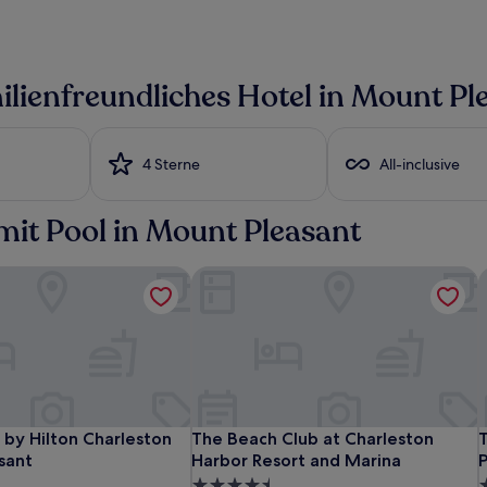
ilienfreundliches Hotel in Mount Pl
4 Sterne
All-inclusive
mit Pool in Mount Pleasant
by Hilton Charleston Mount Pleasant
The Beach Club at Charleston Harbor
T
Comfort
DoubleTree
The
C
D
T
T
by Hilton Charleston Mount Pleasant
The Beach Club at Charleston Harbor
T
by Hilton Charleston
The Beach Club at Charleston
Inn
by
Beach
I
b
B
S
sant
Harbor Resort and Marina
P
&
Hilton
Club
H
C
C
4.5-
3