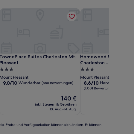
 Resort and Marina
TownePlace Suites Charleston Mt. Pleasant
Homewood Suites by Hilt
 Resort and Marina
TownePlace Suites Charleston Mt. Pleasant
Homewood Suites by Hilt
TownePlace Suites Charleston Mt.
Homewood Suites by Hi
Pleasant
Charleston - Mt Pleasan
3.0-
3.0-
Sterne-
Sterne-
Mount Pleasant
Mount Pleasant
Unterkunft
Unterkunft
9.0
8.6
9,0/10
8,6/10
Wunderbar
Hervorragend
(566 Bewertungen)
von
von
(1.001 Bewertungen)
10,
10,
Der
140 €
Wunderbar,
Hervorragend,
Preis
(566
(1.001
inkl. Steuern & Gebühren
inkl. Steu
beträgt
Bewertungen)
Bewertungen)
13. Aug.–14. Aug.
1
140 €
rde. Preise und Verfügbarkeiten können sich ändern. Es können