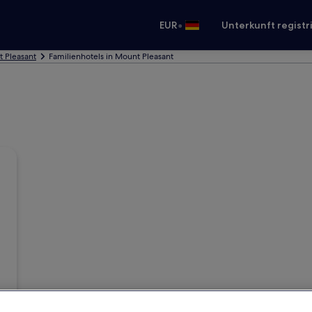
•
EUR
Unterkunft registr
t Pleasant
Familienhotels in Mount Pleasant