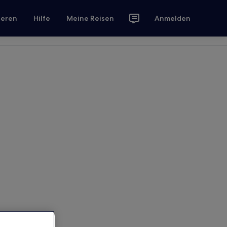
ieren
Hilfe
Meine Reisen
Anmelden