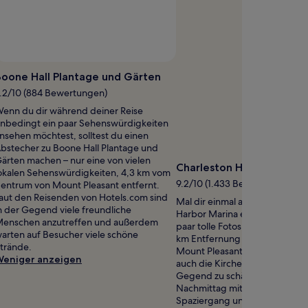
Boone Hall Plantage und Gärten
.2/10 (884 Bewertungen)
enn du dir während deiner Reise
nbedingt ein paar Sehenswürdigkeiten
nsehen möchtest, solltest du einen
bstecher zu Boone Hall Plantage und
ärten machen – nur eine von vielen
Charleston Harbor Marin
okalen Sehenswürdigkeiten, 4,3 km vom
9.2/10 (1.433 Bewertungen)
entrum von Mount Pleasant entfernt.
aut den Reisenden von Hotels.com sind
Mal dir einmal aus, wie du Cha
n der Gegend viele freundliche
Harbor Marina entlangspaziers
enschen anzutreffen und außerdem
paar tolle Fotos am Wasser schi
arten auf Besucher viele schöne
km Entfernung vom Stadtzent
trände.
Mount Pleasant. Unsere Reise
eniger anzeigen
auch die Kirchen und die Kath
Gegend zu schätzen. Verbring
Nachmittag mit einem gemütl
Spaziergang und plane den ei