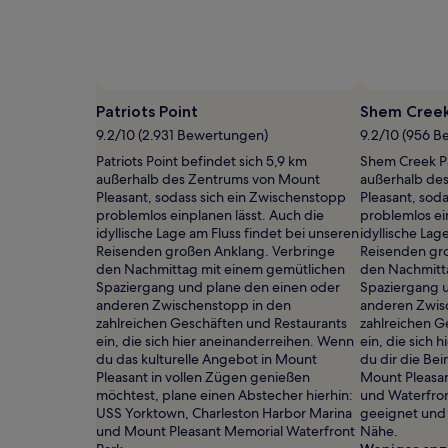
mit
1 Übernachtung
von
2 Erwachsenen
gefunden
wurde.
Patriots Point
Shem Creek
Preise
und
9.2/10 (2.931 Bewertungen)
9.2/10 (956 
Verfügbarkeiten
Patriots Point befindet sich 5,9 km
Shem Creek Pa
können
außerhalb des Zentrums von Mount
außerhalb de
sich
Pleasant, sodass sich ein Zwischenstopp
Pleasant, sod
ändern.
problemlos einplanen lässt. Auch die
problemlos ei
Es
idyllische Lage am Fluss findet bei unseren
idyllische Lag
können
Reisenden großen Anklang. Verbringe
Reisenden gr
zusätzliche
den Nachmittag mit einem gemütlichen
den Nachmitt
Bedingungen
Spaziergang und plane den einen oder
Spaziergang 
gelten.
anderen Zwischenstopp in den
anderen Zwis
zahlreichen Geschäften und Restaurants
zahlreichen G
ein, die sich hier aneinanderreihen. Wenn
ein, die sich
du das kulturelle Angebot in Mount
du dir die Be
Pleasant in vollen Zügen genießen
Mount Pleasan
möchtest, plane einen Abstecher hierhin:
und Waterfron
USS Yorktown, Charleston Harbor Marina
geeignet und 
und Mount Pleasant Memorial Waterfront
Nähe.