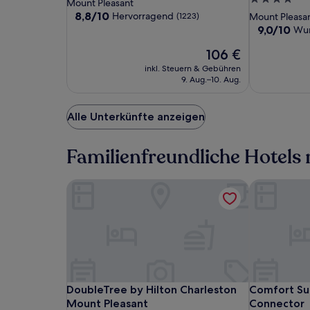
Sterne-
Mount Pleasant
Es
Suites
Suites
Charleston
Sterne-
Unterkunft
8.8
8,8/10
Hervorragend
(1223)
Mount Pleasa
können
Patriots
Patriots
Mount
von
Unterkunft
9.0
9,0/10
zusätzliche
Wu
10,
Point
Point
Pleasant
von
Bedingungen
Hervorragend,
Der
106 €
10,
gelten.
(1223)
Preis
Wunderbar,
inkl. Steuern & Gebühren
beträgt
(1007)
9. Aug.–10. Aug.
106 €
Alle Unterkünfte anzeigen
Familienfreundliche Hotels
DoubleTree by Hilton Charleston Mount Pleasan
Comfort Sui
DoubleTree
DoubleTree
Comfort
DoubleTree by Hilton Charleston Mount Pleasan
Comfort Sui
DoubleTree by Hilton Charleston
Comfort Sui
by
by
Suites
Mount Pleasant
Connector