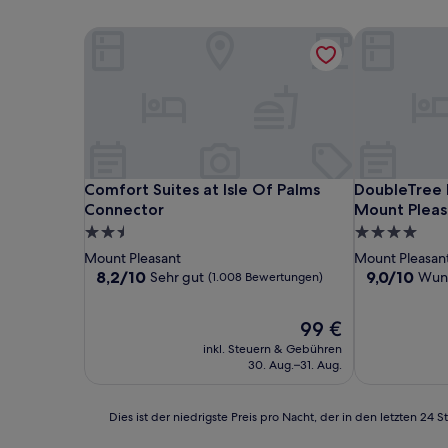
Comfort Suites at Isle Of Palms Connector
DoubleTree b
Comfort Suites at Isle Of Palms Connector
DoubleTree b
Comfort Suites at Isle Of Palms
DoubleTree 
Connector
Mount Pleas
2.5-
4.0-
Sterne-
Sterne-
Mount Pleasant
Mount Pleasan
Unterkunft
Unterkunft
8.2
9.0
8,2/10
9,0/10
Sehr gut
Wun
(1.008 Bewertungen)
von
von
10,
10,
Der
99 €
Sehr
Wunderbar,
Preis
gut,
(1.007
inkl. Steuern & Gebühren
beträgt
(1.008
Bewertunge
30. Aug.–31. Aug.
99 €
Bewertungen)
Dies
Dies ist der niedrigste Preis pro Nacht, der in den letzten 
ist