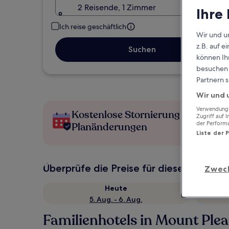
2 Reisende, 1 Zimmer
Ihre
Ich reise geschäftlich
Wir und u
z.B. auf 
Suchen
können Ihr
besuchen S
Partnern s
Wir und 
Verwendung g
Kostenlose Stornierung bei
Zugriff auf 
der Perform
Planänderungen
Liste der 
Überprüfe die Preise für diese Daten
Zwec
Heute
5. Aug. - 6. Aug.
Familienhotels in Mount Ple