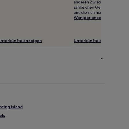
anderen Zwischenstopp in de
zahlreichen Geschäften und Re
ein, die sich hier aneinanderre
Weniger anzeigen
nterkünfte anzeigen
Unterkünfte anzeigen
ting Island
els