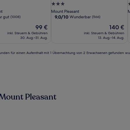
Hilton
at
Charleston
H
a
C
b
3.0-
3
Charleston
Isle
Mt.
C
I
M
H
Sterne-
S
nt
Mount Pleasant
M
Mount
Of
Pleasant
P
C
Unterkunft
U
9.0
9,0/10
r gut
Wunderbar
(1008)
(566)
Pleasant
Palms
P
P
-
von
Der
Der
99 €
140 €
10,
Connector
C
Preis
Preis
Wunderbar,
inkl. Steuern & Gebühren
inkl. Steuern & Gebühren
P
beträgt
beträgt
(566)
30. Aug.–31. Aug.
13. Aug.–14. Aug.
99 €
140 €
4 Stunden für einen Aufenthalt mit 1 Übernachtung von 2 Erwachsenen gefunden w
 Mount Pleasant