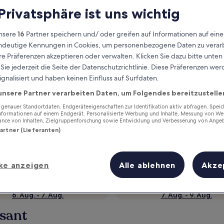
 Privatsphäre ist uns wichtig
nsere
16
Partner speichern und/ oder greifen auf Informationen auf ein
eindeutige Kennungen in Cookies, um personenbezogene Daten zu verarb
e Präferenzen akzeptieren oder verwalten. Klicken Sie dazu bitte unten
ie jederzeit die Seite der Datenschutzrichtlinie. Diese Präferenzen we
ignalisiert und haben keinen Einfluss auf Surfdaten.
unsere Partner verarbeiten Daten, um Folgendes bereitzustelle
enauer Standortdaten. Endgeräteeigenschaften zur Identifikation aktiv abfragen. Spei
Verdiene Prämien für jede
Informationen auf einem Endgerät. Personalisierte Werbung und Inhalte, Messung von We
ance von Inhalten, Zielgruppenforschung sowie Entwicklung und Verbesserung von Ange
wahrgenommene Übernachtung
Partner (Lieferanten)
ke anzeigen
Alle ablehnen
Akze
Morgen
Dieses Wochenende
6. Aug. - 7. Aug.
7. Aug. - 9. Aug.
asant