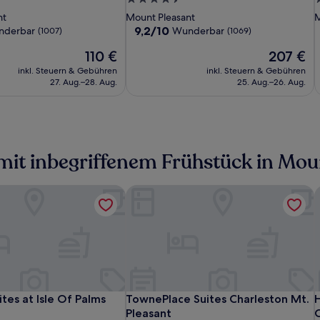
Suites
Charleston
at
S
C
a
M
Sterne-
S
nt
Mount Pleasant
M
Patriots
Mount
Charleston
P
C
P
Unterkunft
U
9.2
9,2/10
nderbar
Wunderbar
(1007)
(1069)
Point
Pleasant
Harbor
P
P
H
von
Der
Der
110 €
207 €
10,
Resort
R
Preis
Preis
Wunderbar,
inkl. Steuern & Gebühren
and
inkl. Steuern & Gebühren
a
beträgt
beträgt
(1069)
27. Aug.–28. Aug.
25. Aug.–26. Aug.
Marina
M
110 €
207 €
 mit inbegriffenem Frühstück in Mou
t
tes at Isle Of Palms Connector
TownePlace Suites Charleston Mt. Pl
H
DoubleTree
Comfort
TownePlace
D
C
T
t
tes at Isle Of Palms Connector
TownePlace Suites Charleston Mt. Pl
H
tes at Isle Of Palms
TownePlace Suites Charleston Mt.
by
Suites
Suites
b
S
S
S
Pleasant
C