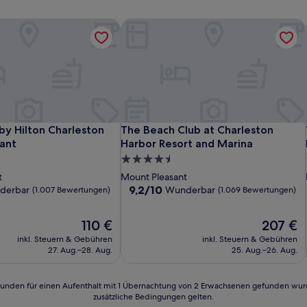
y Hilton Charleston Mount Pleasant
The Beach Club at Charleston Harbor
y Hilton Charleston Mount Pleasant
The Beach Club at Charleston Harbor
by Hilton Charleston
The Beach Club at Charleston
ant
Harbor Resort and Marina
4.5-
Sterne-
t
Mount Pleasant
Unterkunft
9.2
9,2/10
derbar
Wunderbar
(1.007 Bewertungen)
(1.069 Bewertungen)
von
10,
Der
Der
110 €
207 €
Wunderbar,
Preis
Preis
(1.069
inkl. Steuern & Gebühren
inkl. Steuern & Gebühren
beträgt
beträgt
n)
Bewertungen)
27. Aug.–28. Aug.
25. Aug.–26. Aug.
110 €
207 €
24 Stunden für einen Aufenthalt mit 1 Übernachtung von 2 Erwachsenen gefunden wu
zusätzliche Bedingungen gelten.