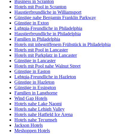
Business in Scranton
Hotels mit Pool in Scranton
Haustierfreundliche in Williamsport
Günstige nahe Benjamin Franklin Parkway
Günstige in Exton
Lgbtqia-Freundliche in Philadelphia
Haustierfreundliche in Philadelphia
Familien in Philadelphia
Hotels mit inbegriffenem Frühstück in Philadelphia
Hotels mit Pool in Lancaster
Hotels mit Parkplatz in Lancaster
Günstige in Lancaster
Hotels mit Pool nahe Walnut Street
Günstige in Easton
Lgbtqia-Freundliche in Hazleton
Günstige in Hazleton
Günstige in Essington
Familien in Langhorne
Wind Gap Hotels
Hotels nahe Lake Naomi
Hotels nahe Lehigh Valley
Hotels nahe Hatfield Ice Arena
Hotels nahe Tecumseh
Jackson Hotels
Meshoppen Hotels