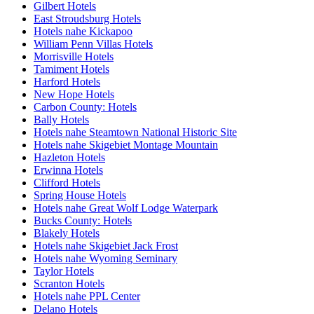
Gilbert Hotels
East Stroudsburg Hotels
Hotels nahe Kickapoo
William Penn Villas Hotels
Morrisville Hotels
Tamiment Hotels
Harford Hotels
New Hope Hotels
Carbon County: Hotels
Bally Hotels
Hotels nahe Steamtown National Historic Site
Hotels nahe Skigebiet Montage Mountain
Hazleton Hotels
Erwinna Hotels
Clifford Hotels
Spring House Hotels
Hotels nahe Great Wolf Lodge Waterpark
Bucks County: Hotels
Blakely Hotels
Hotels nahe Skigebiet Jack Frost
Hotels nahe Wyoming Seminary
Taylor Hotels
Scranton Hotels
Hotels nahe PPL Center
Delano Hotels