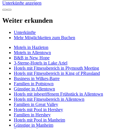
Unterkünfte anzeigen
Weiter erkunden
Unterkünfte
Mehr Möglichkeiten zum Buchen
Motels in Hazleton
Motels in Allentown
B&B in New Hope
3-Sterne-Hotels in Lake Ariel
Hotels mit Fitnessbereich in Plymouth Meeting
Hotels mit Fitnessbereich in King of PRussland
Business in Wilkes-Barre
Familien in Pottstown
Günstige in Allentown
Hotels mit inbegriffenem Frühstück in Allentown
Hotels mit Fitnessbereich in Allentown
Familien in Great Valley
Hotels mit Pool in Hershey
Familien in Hershey
Hotels mit Pool in Manheim
Günstige in Manheim