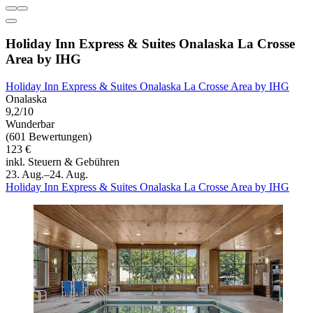
Holiday Inn Express & Suites Onalaska La Crosse
Area by IHG
Holiday Inn Express & Suites Onalaska La Crosse Area by IHG
Onalaska
9,2/10
Wunderbar
(601 Bewertungen)
123 €
inkl. Steuern & Gebühren
23. Aug.–24. Aug.
Holiday Inn Express & Suites Onalaska La Crosse Area by IHG