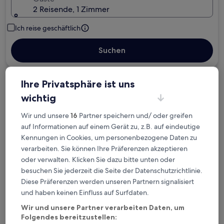
2 Reisende, 1 Zimmer
Ich reise geschäftlich
Suchen
Ihre Privatsphäre ist uns
Kostenlose Stornierung bei
wichtig
Planänderungen
Wir und unsere
16
Partner speichern und/ oder greifen
Verdiene Prämien für jede
auf Informationen auf einem Gerät zu, z.B. auf eindeutige
wahrgenommene Übernachtung
Kennungen in Cookies, um personenbezogene Daten zu
verarbeiten. Sie können Ihre Präferenzen akzeptieren
oder verwalten. Klicken Sie dazu bitte unten oder
Mehr sparen mit Preisen für Mitglieder
besuchen Sie jederzeit die Seite der Datenschutzrichtlinie.
Diese Präferenzen werden unseren Partnern signalisiert
und haben keinen Einfluss auf Surfdaten.
Überprüfe die Preise für diese Daten
Wir und unsere Partner verarbeiten Daten, um
Folgendes bereitzustellen: