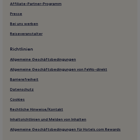
Affiliate-Partner-Programm
Torrey Hotels
Presse
Duchesne County: Hotels
Hotels nahe Museum of Moab
Bei uns werben
Coyote Run: Hotels
Reiseveranstalter
Hotels nahe John Wesley Powell River History Museum
Richtlinien
Utah: Hotels
Allgemeine Geschäftsbedingungen
Richfield Hotels
Allgemeine Geschäftsbedingungen von FeWo-direkt
Wales Hotels
Barrierefreiheit
Hotels nahe Arches National Park Visitor Center
Hotels nahe Overlook Gallery
Datenschutz
Crescent Junction Hotels
Cookies
Hotels nahe Behunin Cabin
Rechtliche Hinweise/Kontakt
Hotels nahe Goosenecks Overlook
Inhaltsrichtlinien und Melden von Inhalten
Hotels nahe Calf Creek Recreation Area
Allgemeine Geschäftsbedingungen für Hotels.com Rewards
Hotels nahe Mount Peale