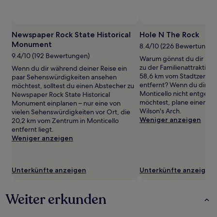
können
sich
ändern.
Es
Newspaper Rock State Historical
Hole N The Rock
können
Monument
8.4/10 (226 Bewertungen
zusätzliche
9.4/10 (192 Bewertungen)
Bedingungen
Warum gönnst du dir nich
gelten.
zu der Familienattraktion
Wenn du dir während deiner Reise ein
58,6 km vom Stadtzentru
paar Sehenswürdigkeiten ansehen
entfernt? Wenn du dir die
möchtest, solltest du einen Abstecher zu
Monticello nicht entgehe
Newspaper Rock State Historical
möchtest, plane einen Aus
Monument einplanen – nur eine von
Wilson's Arch.
vielen Sehenswürdigkeiten vor Ort, die
Weniger anzeigen
20,2 km vom Zentrum in Monticello
entfernt liegt.
Weniger anzeigen
Unterkünfte anzeigen
Unterkünfte anzeigen
Weiter erkunden