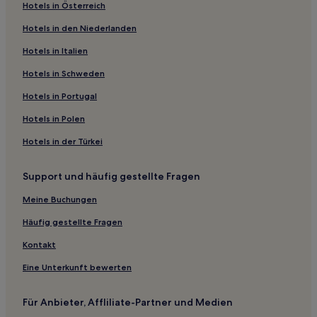
Hotels in Österreich
Hotels nahe Navajo Trail
Hotels in den Niederlanden
Hite Hotels
Hotels in Italien
Sanpete County: Hotels
Hotels nahe Wildcat Trail
Hotels in Schweden
Hotels nahe Wire Pass Trail
Hotels in Portugal
Redmond Hotels
Hotels in Polen
Panguitch Hotels
Hotels in der Türkei
Hotels nahe Marching Men Trailhead
Support und häufig gestellte Fragen
Halls Crossing Hotels
Meine Buchungen
Hotels nahe Upheaval Dome
Hotels nahe Red Cliffs Adventure Lodge
Häufig gestellte Fragen
Hotels nahe Green River State Park
Kontakt
Hotels nahe Dixie National Forest
Eine Unterkunft bewerten
Hotels nahe Hite Marina
Für Anbieter, Affliliate-Partner und Medien
Hotels nahe Green River Overlook