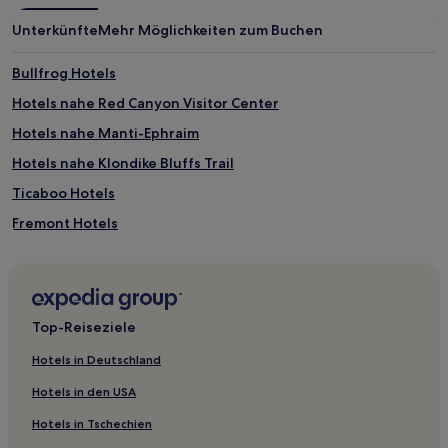
Unterkünfte
Mehr Möglichkeiten zum Buchen
Bullfrog Hotels
Hotels nahe Red Canyon Visitor Center
Hotels nahe Manti-Ephraim
Hotels nahe Klondike Bluffs Trail
Ticaboo Hotels
Fremont Hotels
Hotels nahe Blackhawk Arena
Hotels nahe Sand Flats Recreation Area
Green River Hotels
Top-Reiseziele
Price Hotels
Hotels in Deutschland
Hotels nahe Bullfrog Marina
Hotels in den USA
Moab Hotels
Hotels in Tschechien
Hotels nahe Utah State University Eastern