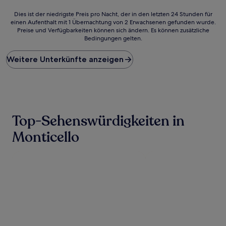
Dies
Dies ist der niedrigste Preis pro Nacht, der in den letzten 24 Stunden für
einen Aufenthalt mit 1 Übernachtung von 2 Erwachsenen gefunden wurde.
ist
Preise und Verfügbarkeiten können sich ändern. Es können zusätzliche
der
Bedingungen gelten.
niedrigste
Preis
Weitere Unterkünfte anzeigen
pro
Nacht,
der
in
den
letzten
24 Stunden
Top-Sehenswürdigkeiten in
für
einen
Monticello
Aufenthalt
mit
1 Übernachtung
von
2 Erwachsenen
gefunden
wurde.
Preise
und
Verfügbarkeiten