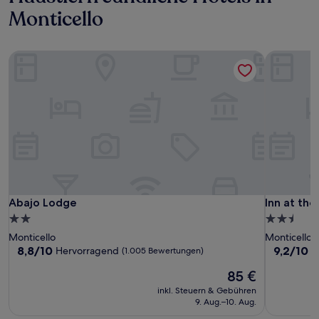
Monticello
Abajo Lodge
Inn at the
Abajo Lodge
Inn at the
Abajo Lodge
Inn at th
2.0-
2.5-
Sterne-
Sterne-
Monticello
Monticello
Unterkunft
Unterkunf
8.8
9.2
8,8/10
9,2/10
Hervorragend
W
(1.005 Bewertungen)
von
von
Der
85 €
10,
10,
Preis
Hervorragend,
Wunderba
inkl. Steuern & Gebühren
beträgt
(1.005
(1.002
9. Aug.–10. Aug.
85 €
Bewertungen)
Bewertun