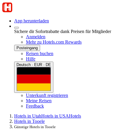
App herunterladen
Sichere dir Sofortrabatte dank Preisen für Mitglieder
Anmelden
Mehr zu Hotels.com Rewards
Posteingang
Reisen buchen
Hilfe
Deutsch · EUR · DE
Unterkunft registrieren
Meine Reisen
Feedback
Hotels in Utah
Hotels in USA
Hotels
Hotels in Tooele
Günstige Hotels in Tooele