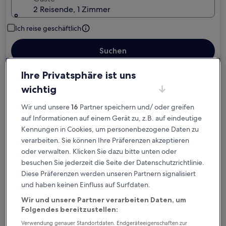
2 Reisende, 1 Zimmer
Ich reise geschäftlich
Suchen
Ihre Privatsphäre ist uns
Kostenlose Stornierung bei
wichtig
Planänderungen
Wir und unsere
16
Partner speichern und/ oder greifen
auf Informationen auf einem Gerät zu, z.B. auf eindeutige
Verdiene Prämien für jede
Kennungen in Cookies, um personenbezogene Daten zu
wahrgenommene Übernachtung
verarbeiten. Sie können Ihre Präferenzen akzeptieren
oder verwalten. Klicken Sie dazu bitte unten oder
besuchen Sie jederzeit die Seite der Datenschutzrichtlinie.
Mehr sparen mit Preisen für Mitglieder
Diese Präferenzen werden unseren Partnern signalisiert
und haben keinen Einfluss auf Surfdaten.
Wir und unsere Partner verarbeiten Daten, um
Überprüfe die Preise für diese Daten
Folgendes bereitzustellen:
Verwendung genauer Standortdaten. Endgeräteeigenschaften zur