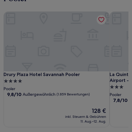
Drury Plaza Hotel Savannah Pooler
La Quinta 
Drury Plaza Hotel Savannah Pooler
La Quinta 
Drury Plaza Hotel Savannah Pooler
La Quinta
Airport - 
4.0-
3.0-
Sterne-
Pooler
Sterne-
Unterkunft
9.8
9,8/10
Außergewöhnlich
(1.859 Bewertungen)
Pooler
von
Unterkunf
7.8
7,8/10
G
10,
von
Außergewöhnlich,
Der
128 €
10,
(1.859
Preis
Gut,
inkl. Steuern & Gebühren
Bewertungen)
beträgt
(1.005
11. Aug.–12. Aug.
128 €
Bewertun