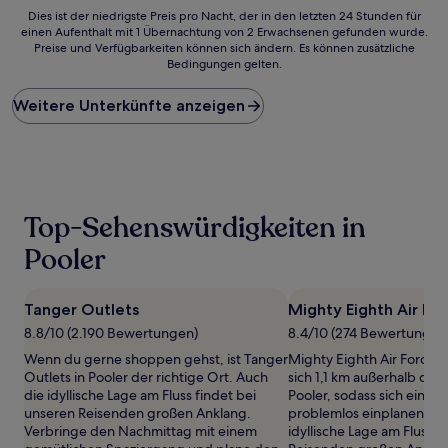
Dies
Dies ist der niedrigste Preis pro Nacht, der in den letzten 24 Stunden für
einen Aufenthalt mit 1 Übernachtung von 2 Erwachsenen gefunden wurde.
ist
Preise und Verfügbarkeiten können sich ändern. Es können zusätzliche
der
Bedingungen gelten.
niedrigste
Preis
Weitere Unterkünfte anzeigen
pro
Nacht,
der
in
den
letzten
24 Stunden
Top-Sehenswürdigkeiten in
für
einen
Pooler
Aufenthalt
mit
1 Übernachtung
Tanger Outlets
Mighty Eighth Air F
von
8.8/10 (2.190 Bewertungen)
8.4/10 (274 Bewertungen
2 Erwachsenen
gefunden
Wenn du gerne shoppen gehst, ist Tanger
Mighty Eighth Air Force
wurde.
Outlets in Pooler der richtige Ort. Auch
sich 1,1 km außerhalb de
Preise
die idyllische Lage am Fluss findet bei
Pooler, sodass sich ein 
und
unseren Reisenden großen Anklang.
problemlos einplanen läss
Verfügbarkeiten
Verbringe den Nachmittag mit einem
idyllische Lage am Fluss f
können