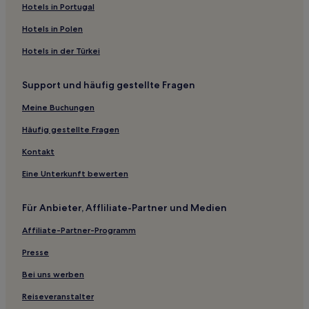
Historische in Savannah
Hotels in Portugal
Hotels mit Wellnessbereich in Savannah
Hotels in Polen
Hotels mit Pool in Savannah
Hotels in der Türkei
Günstige in Savannah
Support und häufig gestellte Fragen
Haustierfreundliche in Savannah
Meine Buchungen
Hotels mit Küchenzeile in Savannah
Luxus in Georgia
Häufig gestellte Fragen
Günstige in Georgia
Kontakt
Hotels mit inbegriffenem Frühstück in Georgia
Eine Unterkunft bewerten
Günstige in Richmond Hill
Für Anbieter, Affliliate-Partner und Medien
Familien in Pooler
Affiliate-Partner-Programm
Familien in Wassaw National Wildlife Refuge
Presse
Hotels mit inbegriffenem Frühstück in Hazlehurst
Hotels mit Parkplatz in Hazlehurst
Bei uns werben
Familien nahe Driftwood Beach
Reiseveranstalter