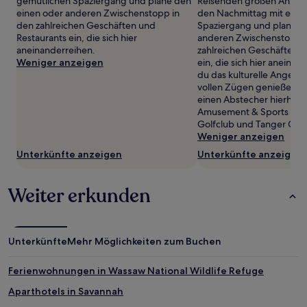
gemütlichen Spaziergang und plane den
Reisenden großen Anklan
sich
einen oder anderen Zwischenstopp in
den Nachmittag mit eine
ändern.
den zahlreichen Geschäften und
Spaziergang und plane d
Es
Restaurants ein, die sich hier
anderen Zwischenstopp 
können
aneinanderreihen.
zahlreichen Geschäften u
zusätzliche
Weniger anzeigen
ein, die sich hier aneina
Bedingungen
du das kulturelle Angebot 
gelten.
vollen Zügen genießen m
einen Abstecher hierhin:
Amusement & Sports Park
Golfclub und Tanger Outl
Weniger anzeigen
Unterkünfte anzeigen
Unterkünfte anzeigen
Weiter erkunden
Unterkünfte
Mehr Möglichkeiten zum Buchen
Ferienwohnungen in Wassaw National Wildlife Refuge
Aparthotels in Savannah