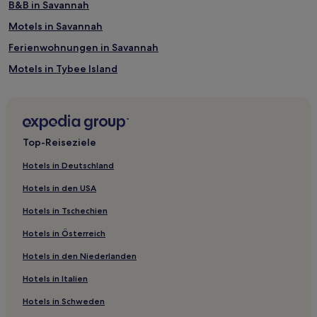
B&B in Savannah
Motels in Savannah
Ferienwohnungen in Savannah
Motels in Tybee Island
Luxus in Küste Georgias
Familien in Küste Georgias
Hotels mit inbegriffenem Frühstück in Küste Georgias
Top-Reiseziele
Strand in Küste Georgias
Hotels in Deutschland
Familien in Dock Junction
Hotels in den USA
Hotels mit inbegriffenem Frühstück in Tybee Island
Hotels in Tschechien
Günstige in Brunswick
Hotels in Österreich
Luxus in Savannah
Hotels in den Niederlanden
Strand in Savannah
Hotels in Italien
Boutique- in Savannah
Familien in Savannah
Hotels in Schweden