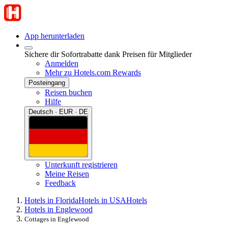
App herunterladen
Sichere dir Sofortrabatte dank Preisen für Mitglieder
Anmelden
Mehr zu Hotels.com Rewards
Posteingang
Reisen buchen
Hilfe
Deutsch · EUR · DE
Unterkunft registrieren
Meine Reisen
Feedback
Hotels in Florida
Hotels in USA
Hotels
Hotels in Englewood
Cottages in Englewood